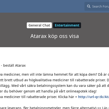
General Chat
Entertainment
Atarax köp oss visa
 - beställ Atarax
iva mediciner, men vill inte lämna hemmet för att köpa dem? Då är 
 ett brett utbud av högkvalitativa mediciner till rabatterade priser.
llägg. Med vårt säkra betalningssystem kan du vara säker på att d
ner du behöver genom att handla på vårt onlineapotek idag!
a mediciner till rabatterade priser. Klicka här =
http://url-qr.tk/A
are leverans, fler betalningsmetoder, men färre alternativ) == Läs