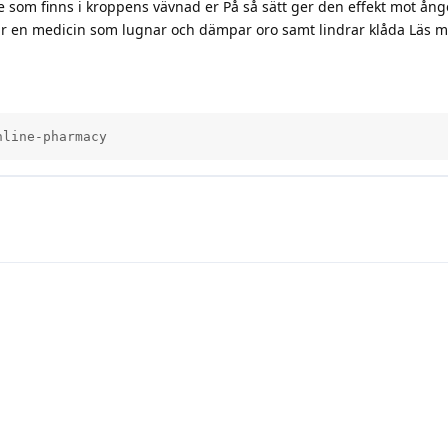
 som finns i kroppens vävnad er På så sätt ger den effekt mot ång
t är en medicin som lugnar och dämpar oro samt lindrar klåda Läs 
nline-pharmacy          