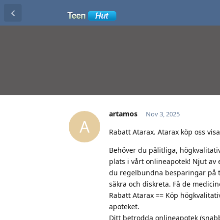
artamos
Nov 3, 2025
A
Rabatt Atarax. Atarax köp oss visa
Behöver du pålitliga, högkvalitat
plats i vårt onlineapotek! Njut av
du regelbundna besparingar på ti
säkra och diskreta. Få de medici
Rabatt Atarax == Köp högkvalitativ
apoteket.
Ditt betrodda onlineapotek (snabb