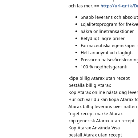
och läs mer. ==
http://url-qr.tk/
Snabb leverans och absolut 
Lojalitetsprogram för frekv
Säkra onlinetransaktioner.
Betydligt lägre priser
Farmaceutiska egenskaper 
Helt anonymt och lagligt.
Prisvärda hälsovårdslösnin
100 % nöjdhetsgaranti
köpa billig Atarax utan recept
beställa billig Atarax
Köp Atarax online nästa dag leve
Hur och var du kan köpa Atarax f
Atarax billig leverans över natten
Inget recept märke Atarax
köp generisk Atarax utan recept
Köp Atarax Använda Visa
beställ Atarax utan recept