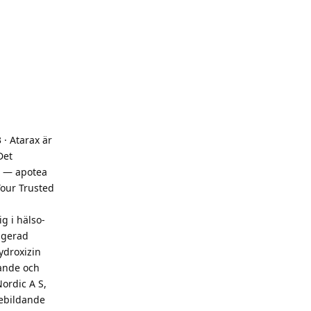
· Atarax är
Det
r — apotea
Your Trusted
g i hälso-
agerad
ydroxizin
nande och
ordic A S,
nebildande