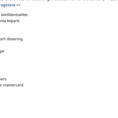
DrugStore
==
konfidentialitet.
enta köpare.
och dosering.
gar
rans
ör mastercard