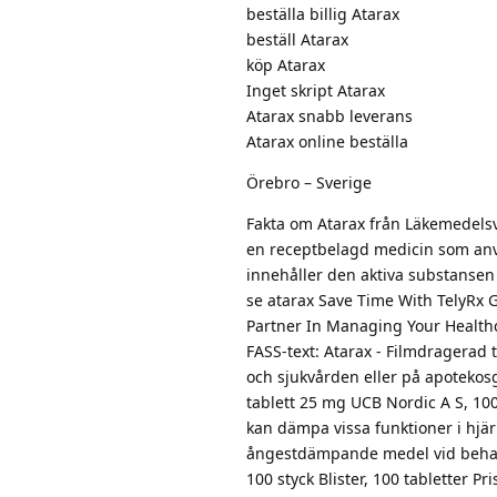
beställa billig Atarax
beställ Atarax
köp Atarax
Inget skript Atarax
Atarax snabb leverans
Atarax online beställa
Örebro – Sverige
Fakta om Atarax från Läkemedels
en receptbelagd medicin som använ
innehåller den aktiva substanse
se atarax Save Time With TelyRx 
Partner In Managing Your Health
FASS-text: Atarax - Filmdragerad 
och sjukvården eller på apotekos
tablett 25 mg UCB Nordic A S, 100
kan dämpa vissa funktioner i hjä
ångestdämpande medel vid behand
100 styck Blister, 100 tabletter 