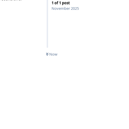
1
of
1
post
November 2025
Now