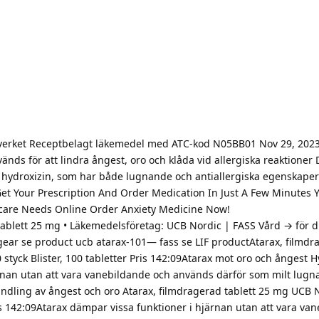
verket Receptbelagt läkemedel med ATC-kod N05BB01 Nov 29, 2023 
ds för att lindra ångest, oro och klåda vid allergiska reaktioner 
n hydroxizin, som har både lugnande och antiallergiska egenskape
Get Your Prescription And Order Medication In Just A Few Minutes 
care Needs Online Order Anxiety Medicine Now!
tablett 25 mg • Läkemedelsföretag: UCB Nordic | FASS Vård → för di
gear se product ucb atarax-101— fass se LIF productAtarax, filmdr
 styck Blister, 100 tabletter Pris 142:09Atarax mot oro och ångest H
rnan utan att vara vanebildande och används därför som milt lug
ling av ångest och oro Atarax, filmdragerad tablett 25 mg UCB N
Pris 142:09Atarax dämpar vissa funktioner i hjärnan utan att vara va