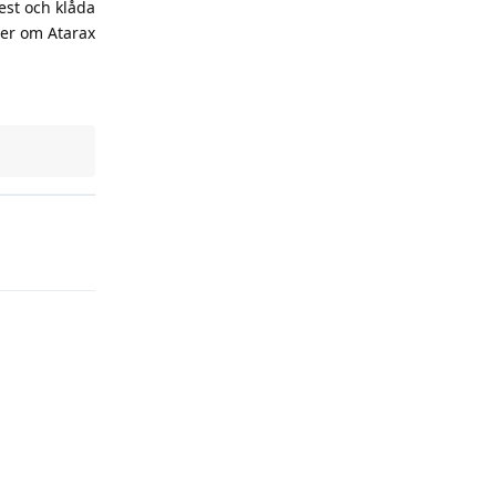
est och klåda
mer om Atarax
Reply