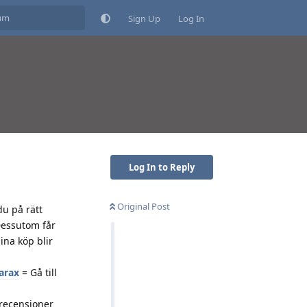
Sign Up
Log In
Log In to Reply
Original Post
du på rätt
 Dessutom får
ina köp blir
tarax
= Gå till
 recensioner