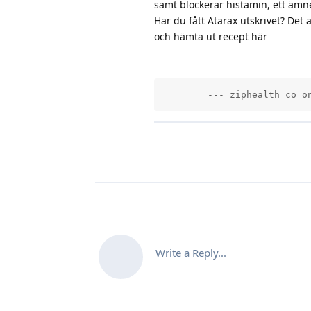
samt blockerar histamin, ett ämne
Har du fått Atarax utskrivet? De
och hämta ut recept här
        --- ziphealth co o
Write a Reply...