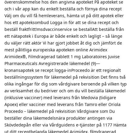
överenskommelse hos den angivna apoteket På apoteket se
och i vår app kan du enkelt beställa och förnya dina recept
Välj om du vill få hemleverans, hämta ut på ditt apotek eller
hos ett apoteksombud Logga in för att se dina recept och
beställ fraktfritt!msdvaccinservice se bestallAtt beställa från
ett nätapotek i Europa är både enkelt och lagligt – så länge
du väljer rätt aktör Vi har gjort jobbet åt dig och jämfört de
mest pålitliga europeiska apoteken online Arimidex
Arimidex®, Filmdragerad tablett 1 mg Laboratoires Juvise
Pharmaceuticals Avregistrerade läkemedel (9)—
kronansapotek se recept logga-inProceedo är ett regionalt
beställningssystem för läkemedel på rekvisition Det finns två
olika ingångar för dig som vårdgivare beroende på vilken typ
av verksamhet du bedriver och om du vill beställa läkemedel
(inklusive vacciner) med leverans från Medovia (tidigare
Apoex) eller vacciner med leverans från Tamro eller Oriola
Proceedo – läkemedel på rekvisition Vårdgivare som Du
beställer dina läkemedelsnära produkter antingen via
Skövdedepån eller via Vårdguidens e-tjänster på 1177 Hämta
ut ditt receptbelagda läkemedel Arimidex, filmdragerad