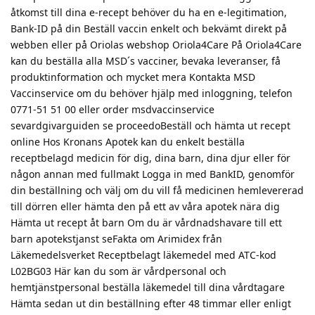
åtkomst till dina e-recept behöver du ha en e-legitimation,
Bank-ID på din Beställ vaccin enkelt och bekvämt direkt på
webben eller på Oriolas webshop Oriola4Care På Oriola4Care
kan du beställa alla MSD´s vacciner, bevaka leveranser, få
produktinformation och mycket mera Kontakta MSD
Vaccinservice om du behöver hjälp med inloggning, telefon
0771-51 51 00 eller order msdvaccinservice
sevardgivarguiden se proceedoBeställ och hämta ut recept
online Hos Kronans Apotek kan du enkelt beställa
receptbelagd medicin för dig, dina barn, dina djur eller för
någon annan med fullmakt Logga in med BankID, genomför
din beställning och välj om du vill få medicinen hemlevererad
till dörren eller hämta den på ett av våra apotek nära dig
Hämta ut recept åt barn Om du är vårdnadshavare till ett
barn apotekstjanst seFakta om Arimidex från
Läkemedelsverket Receptbelagt läkemedel med ATC-kod
L02BG03 Här kan du som är vårdpersonal och
hemtjänstpersonal beställa läkemedel till dina vårdtagare
Hämta sedan ut din beställning efter 48 timmar eller enligt