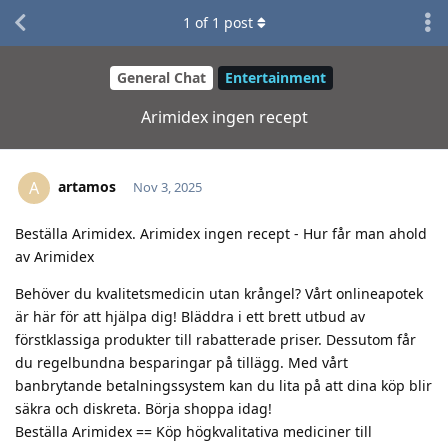
1
of
1
post
General Chat
Entertainment
Arimidex ingen recept
artamos
A
Nov 3, 2025
Beställa Arimidex. Arimidex ingen recept - Hur får man ahold
av Arimidex
Behöver du kvalitetsmedicin utan krångel? Vårt onlineapotek
är här för att hjälpa dig! Bläddra i ett brett utbud av
förstklassiga produkter till rabatterade priser. Dessutom får
du regelbundna besparingar på tillägg. Med vårt
banbrytande betalningssystem kan du lita på att dina köp blir
säkra och diskreta. Börja shoppa idag!
Beställa Arimidex == Köp högkvalitativa mediciner till