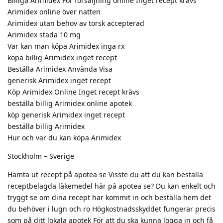
Billiga Arimidex För försäljning online Inget recept krävs
Arimidex online över natten
Arimidex utan behov av torsk accepterad
Arimidex stada 10 mg
Var kan man köpa Arimidex inga rx
köpa billig Arimidex inget recept
Beställa Arimidex Använda Visa
generisk Arimidex inget recept
Köp Arimidex Online Inget recept krävs
beställa billig Arimidex online apotek
köp generisk Arimidex inget recept
beställa billig Arimidex
Hur och var du kan köpa Arimidex
Stockholm – Sverige
Hämta ut recept på apotea se Visste du att du kan beställa
receptbelagda läkemedel här på apotea se? Du kan enkelt och
tryggt se om dina recept har kommit in och beställa hem det
du behöver i lugn och ro Högkostnadsskyddet fungerar precis
som på ditt lokala apotek För att du ska kunna logga in och få