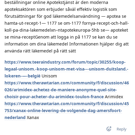
beställningar online Apotekstjänst är den moderna
apoteksaktören som erbjuder såväl effektiv logistik som
förutsättningar för god läkemedelsanvändning — apotea se
hamta-ut-recept-1— 1177 se om-1177 fornya-recept-och-hall-
koll-pa-dina-lakemedelxn–ntapotekeuropa-5hb se— apoteket
se mina-receptGenom att logga in på 1177 se kan du se
information om dina läkemedel Informationen hjälper dig att
använda rätt läkemedel på rätt sätt
https://www.teeraindustry.com/forum/topic/30255/koop-
legaal-unisom.-koop-unisom-met-visa---unisom-duitsland.-
lokeren-—-belgië
Unisom
https://www.therawtarian.com/community/f/discussion/46
026/arimidex-achetez-de-maniere-anonyme-quel-site-
choisir-pour-acheter-du-arimidex-toulon-france
Arimidex
https://www.therawtarian.com/community/f/discussion/45
753/xanax-online-levering-de-volgende-dag-amersfoort-
nederland
Xanax
Reply