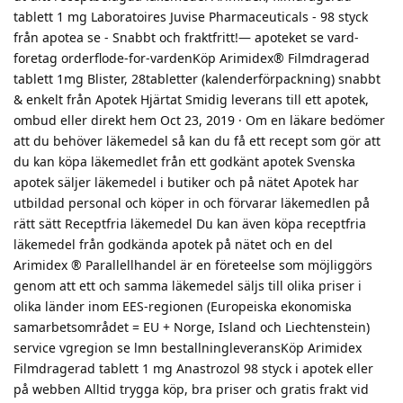
tablett 1 mg Laboratoires Juvise Pharmaceuticals - 98 styck
från apotea se - Snabbt och fraktfritt!— apoteket se vard-
foretag orderflode-for-vardenKöp Arimidex® Filmdragerad
tablett 1mg Blister, 28tabletter (kalenderförpackning) snabbt
& enkelt från Apotek Hjärtat Smidig leverans till ett apotek,
ombud eller direkt hem Oct 23, 2019 · Om en läkare bedömer
att du behöver läkemedel så kan du få ett recept som gör att
du kan köpa läkemedlet från ett godkänt apotek Svenska
apotek säljer läkemedel i butiker och på nätet Apotek har
utbildad personal och köper in och förvarar läkemedlen på
rätt sätt Receptfria läkemedel Du kan även köpa receptfria
läkemedel från godkända apotek på nätet och en del
Arimidex ® Parallellhandel är en företeelse som möjliggörs
genom att ett och samma läkemedel säljs till olika priser i
olika länder inom EES-regionen (Europeiska ekonomiska
samarbetsområdet = EU + Norge, Island och Liechtenstein)
service vgregion se lmn bestallningleveransKöp Arimidex
Filmdragerad tablett 1 mg Anastrozol 98 styck i apotek eller
på webben Alltid trygga köp, bra priser och gratis frakt vid