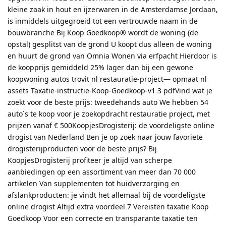
kleine zaak in hout en ijzerwaren in de Amsterdamse Jordaan,
is inmiddels uitgegroeid tot een vertrouwde naam in de
bouwbranche Bij Koop Goedkoop® wordt de woning (de
opstal) gesplitst van de grond U koopt dus alleen de woning
en huurt de grond van Omnia Wonen via erfpacht Hierdoor is
de koopprijs gemiddeld 25% lager dan bij een gewone
koopwoning autos trovit nl restauratie-project— opmaat nl
assets Taxatie-instructie-Koop-Goedkoop-v1 3 pdfVind wat je
zoekt voor de beste prijs: tweedehands auto We hebben 54
auto´s te koop voor je zoekopdracht restauratie project, met
prijzen vanaf € 500KoopjesDrogisterij: de voordeligste online
drogist van Nederland Ben je op zoek naar jouw favoriete
drogisterijproducten voor de beste prijs? Bij
KoopjesDrogisterij profiteer je altijd van scherpe
aanbiedingen op een assortiment van meer dan 70 000
artikelen Van supplementen tot huidverzorging en
afslankproducten: je vindt het allemaal bij de voordeligste
online drogist Altijd extra voordeel 7 Vereisten taxatie Koop
Goedkoop Voor een correcte en transparante taxatie ten