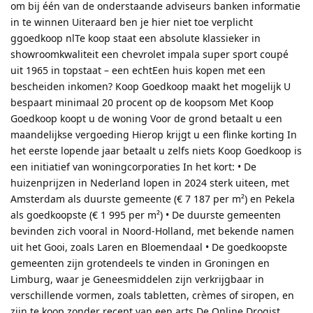
om bij één van de onderstaande adviseurs banken informatie
in te winnen Uiteraard ben je hier niet toe verplicht
ggoedkoop nlTe koop staat een absolute klassieker in
showroomkwaliteit een chevrolet impala super sport coupé
uit 1965 in topstaat – een echtEen huis kopen met een
bescheiden inkomen? Koop Goedkoop maakt het mogelijk U
bespaart minimaal 20 procent op de koopsom Met Koop
Goedkoop koopt u de woning Voor de grond betaalt u een
maandelijkse vergoeding Hierop krijgt u een flinke korting In
het eerste lopende jaar betaalt u zelfs niets Koop Goedkoop is
een initiatief van woningcorporaties In het kort: • De
huizenprijzen in Nederland lopen in 2024 sterk uiteen, met
Amsterdam als duurste gemeente (€ 7 187 per m²) en Pekela
als goedkoopste (€ 1 995 per m²) • De duurste gemeenten
bevinden zich vooral in Noord-Holland, met bekende namen
uit het Gooi, zoals Laren en Bloemendaal • De goedkoopste
gemeenten zijn grotendeels te vinden in Groningen en
Limburg, waar je Geneesmiddelen zijn verkrijgbaar in
verschillende vormen, zoals tabletten, crèmes of siropen, en
zijn te koop zonder recept van een arts De Online Drogist