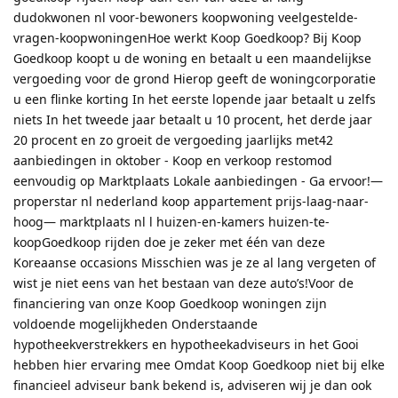
dudokwonen nl voor-bewoners koopwoning veelgestelde-
vragen-koopwoningenHoe werkt Koop Goedkoop? Bij Koop
Goedkoop koopt u de woning en betaalt u een maandelijkse
vergoeding voor de grond Hierop geeft de woningcorporatie
u een flinke korting In het eerste lopende jaar betaalt u zelfs
niets In het tweede jaar betaalt u 10 procent, het derde jaar
20 procent en zo groeit de vergoeding jaarlijks met42
aanbiedingen in oktober - Koop en verkoop restomod
eenvoudig op Marktplaats Lokale aanbiedingen - Ga ervoor!—
properstar nl nederland koop appartement prijs-laag-naar-
hoog— marktplaats nl l huizen-en-kamers huizen-te-
koopGoedkoop rijden doe je zeker met één van deze
Koreaanse occasions Misschien was je ze al lang vergeten of
wist je niet eens van het bestaan van deze auto’s!Voor de
financiering van onze Koop Goedkoop woningen zijn
voldoende mogelijkheden Onderstaande
hypotheekverstrekkers en hypotheekadviseurs in het Gooi
hebben hier ervaring mee Omdat Koop Goedkoop niet bij elke
financieel adviseur bank bekend is, adviseren wij je dan ook