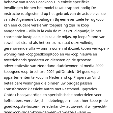
behoeve van Koop Goedkoop zijn enkele specifieke
invullingen binnen het model taxatierapport nodig De
instructie is afgestemd op het gebruik van de actuele versie
van de Algemene bepalingen Bij een eventuele te-rugkoop
kan een oudere versie van toepassing zijn Te koop
aangeboden – villa in la cala de mijas (zuid-spanje) in het
charmante kustplaatsje la cala de mijas, op loopafstand van
zowel het strand als het centrum, staat deze volledig
gerenoveerde villa — omniawonen nl ik-zoek kopen verkopen-
woning-met-koopgoedkoopKoop en verkoop nieuwe en
tweedehands goederen en diensten op de grootste
advertentiesite van Nederland dudokwonen nl media 2099
koopgoedkoop-brochure-2021 pdfOntdek 104 goedkope
appartementen te koop in Nederland op Properstar Vind
betaalbare woningen die binnen uw budget passen
Transformeer klassieke auto’s met Restomod-upgrades
Ontdek hoogwaardige en specialistische onderdelen voor
liefhebbers wereldwijd — debelegger nl post hier-koop-je-de-
goedkoopste-huizen-in-nederland— autoweek nl wil-je-echt-
goedkoop-rijden-koop-dan-een-van-deze-al-lang —