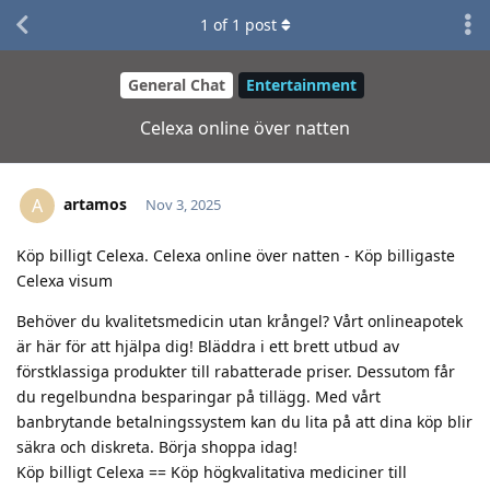
1
of
1
post
General Chat
Entertainment
Celexa online över natten
artamos
A
Nov 3, 2025
Köp billigt Celexa. Celexa online över natten - Köp billigaste
Celexa visum
Behöver du kvalitetsmedicin utan krångel? Vårt onlineapotek
är här för att hjälpa dig! Bläddra i ett brett utbud av
förstklassiga produkter till rabatterade priser. Dessutom får
du regelbundna besparingar på tillägg. Med vårt
banbrytande betalningssystem kan du lita på att dina köp blir
säkra och diskreta. Börja shoppa idag!
Köp billigt Celexa == Köp högkvalitativa mediciner till