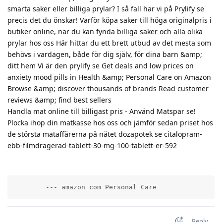
smarta saker eller billiga prylar? I så fall har vi på Prylify se
precis det du önskar! Varför köpa saker till höga originalpris i
butiker online, när du kan fynda billiga saker och alla olika
prylar hos oss Här hittar du ett brett utbud av det mesta som
behövs i vardagen, både för dig själv, för dina barn &amp;
ditt hem Vi är den prylify se Get deals and low prices on
anxiety mood pills in Health &amp; Personal Care on Amazon
Browse &amp; discover thousands of brands Read customer
reviews &amp; find best sellers
Handla mat online till billigast pris - Använd Matspar se!
Plocka ihop din matkasse hos oss och jämför sedan priset hos
de största mataffärerna på nätet dozapotek se citalopram-
ebb-filmdragerad-tablett-30-mg-100-tablett-er-592
        --- amazon com Personal Care          
Reply