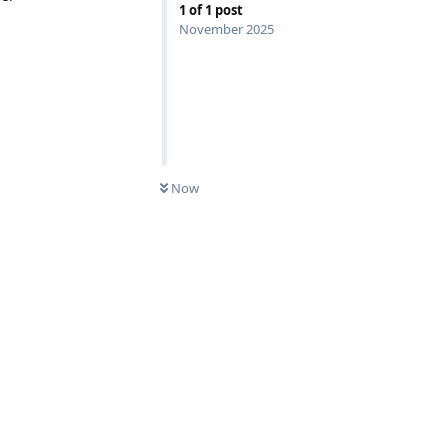
1
of
1
post
November 2025
Now