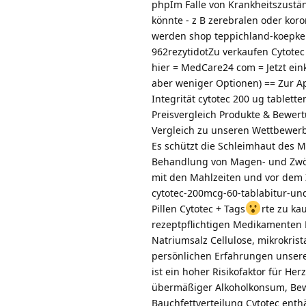
phpIm Falle von Krankheitszustä
könnte ‑ z B zerebralen oder kor
werden shop teppichland-koepke
962rezytidotZu verkaufen Cytote
hier = MedCare24 com = Jetzt ei
aber weniger Optionen) == Zur A
Integrität cytotec 200 ug tablet
Preisvergleich Produkte & Bewer
Vergleich zu unseren Wettbewerb
Es schützt die Schleimhaut des
Behandlung von Magen- und Zwölf
mit den Mahlzeiten und vor dem
cytotec-200mcg-60-tablabitur-und
Pillen Cytotec + Tags
rte zu ka
rezeptpflichtigen Medikamenten 
Natriumsalz Cellulose, mikrokris
persönlichen Erfahrungen unsere
ist ein hoher Risikofaktor für He
übermäßiger Alkoholkonsum, Bewe
Bauchfettverteilung Cytotec enthä