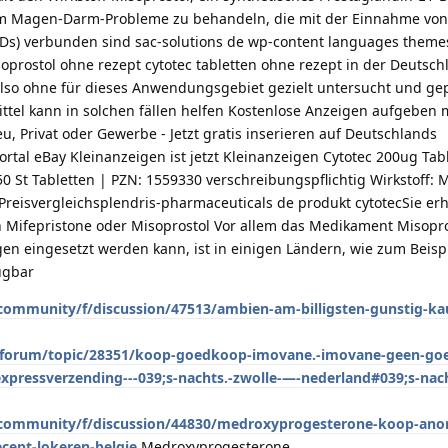
um Magen-Darm-Probleme zu behandeln, die mit der Einnahme von 
IDs) verbunden sind sac-solutions de wp-content languages themes
soprostol ohne rezept cytotec tabletten ohne rezept in der Deutsch
, also ohne für dieses Anwendungsgebiet gezielt untersucht und g
ittel kann in solchen fällen helfen Kostenlose Anzeigen aufgeben 
, Privat oder Gewerbe - Jetzt gratis inserieren auf Deutschlands
tal eBay Kleinanzeigen ist jetzt Kleinanzeigen Cytotec 200ug Tabl
St Tabletten | PZN: 1559330 verschreibungspflichtig Wirkstoff: M
 Preisvergleichsplendris-pharmaceuticals de produkt cytotecSie erh
 Mifepristone oder Misoprostol Vor allem das Medikament Misopro
 eingesetzt werden kann, ist in einigen Ländern, wie zum Beisp
ügbar
ommunity/f/discussion/47513/ambien-am-billigsten-gunstig-ka
/forum/topic/28351/koop-goedkoop-imovane.-imovane-geen-goe
xpressverzending---039;s-nachts.-zwolle-—-nederland#039;s-nach
/community/f/discussion/44830/medroxyprogesterone-koop-ano
cept-lokeren-belgie
Medroxyprogesterone