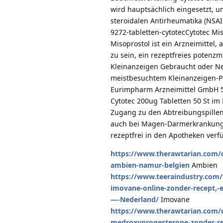
wird hauptsächlich eingesetzt, 
steroidalen Antirheumatika (NSA
9272-tabletten-cytotecCytotec Mi
Misoprostol ist ein Arzneimittel
zu sein, ein rezeptfreies potenzm
Kleinanzeigen Gebraucht oder Neu
meistbesuchtem Kleinanzeigen-Por
Eurimpharm Arzneimittel GmbH 50 
Cytotec 200ug Tabletten 50 St im
Zugang zu den Abtreibungspillen
auch bei Magen-Darmerkrankungen
rezeptfrei in den Apotheken verf
https://www.therawtarian.com/c
ambien-namur-belgien
Ambien
https://www.teeraindustry.com
imovane-online-zonder-recept,-e
—-Nederland/
Imovane
https://www.therawtarian.com
medroxyprogesterone-zonder-re