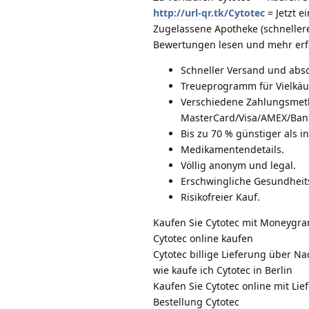
http://url-qr.tk/Cytotec
= Jetzt e
Zugelassene Apotheke (schneller
Bewertungen lesen und mehr erf
Schneller Versand und absol
Treueprogramm für Vielkäuf
Verschiedene Zahlungsmet
MasterCard/Visa/AMEX/Bank
Bis zu 70 % günstiger als i
Medikamentendetails.
Völlig anonym und legal.
Erschwingliche Gesundhei
Risikofreier Kauf.
Kaufen Sie Cytotec mit Moneygr
Cytotec online kaufen
Cytotec billige Lieferung über Na
wie kaufe ich Cytotec in Berlin
Kaufen Sie Cytotec online mit Li
Bestellung Cytotec