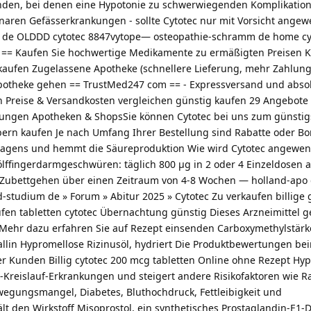
nden, bei denen eine Hypotonie zu schwerwiegenden Komplikatio
onaren Gefässerkrankungen ‑ sollte Cytotec nur mit Vorsicht ange
 de OLDDD cytotec 8847vytope— osteopathie-schramm de home cy
c == Kaufen Sie hochwertige Medikamente zu ermäßigten Preisen Kl
nkaufen Zugelassene Apotheke (schnellere Lieferung, mehr Zahlu
potheke gehen == TrustMed247 com == - Expressversand und abso
ten Preise & Versandkosten vergleichen günstig kaufen 29 Angebote
tungen Apotheken & ShopsSie können Cytotec bei uns zum günstigs
ern kaufen Je nach Umfang Ihrer Bestellung sind Rabatte oder Bo
 Magens und hemmt die Säureproduktion Wie wird Cytotec angewen
fingerdarmgeschwüren: täglich 800 µg in 2 oder 4 Einzeldosen au
 Zubettgehen über einen Zeitraum von 4-8 Wochen — holland-apo 
-studium de » Forum » Abitur 2025 » Cytotec Zu verkaufen billige
ufen tabletten cytotec Übernachtung günstig Dieses Arzneimittel g
Mehr dazu erfahren Sie auf Rezept einsenden Carboxymethylstärk
tallin Hypromellose Rizinusöl, hydriert Die Produktbewertungen bei
r Kunden Billig cytotec 200 mcg tabletten Online ohne Rezept Hyp
rz-Kreislauf-Erkrankungen und steigert andere Risikofaktoren wie 
gungsmangel, Diabetes, Bluthochdruck, Fettleibigkeit und
lt den Wirkstoff Misoprostol, ein synthetisches Prostaglandin-E1-D