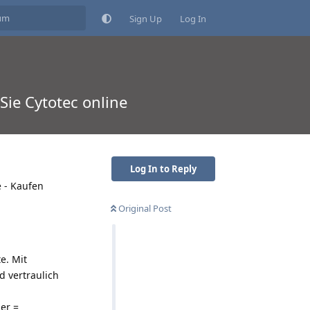
Sign Up
Log In
Sie Cytotec online
Log In to Reply
e - Kaufen
Original Post
e. Mit
 vertraulich
er =