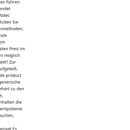
nen führen
wendet
totec
icken Sie
ngsmethoden,
lute
 im
ten Preis im
ni möglich
det? Zur
fgeteilt,
de product
 generische
ehört zu den
e,
nhalten die
erlipidämie
Rauchen,
erivat Es