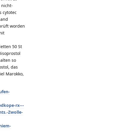
nicht-
 cytotec
land
eprüft worden
mit
etten 50 St
isoprostol
alten so
stol, das
iel Marokko,
ufen-
dkope-rx---
ts.-Zwolle-
niem-