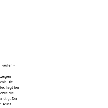
 kaufen -
-
nzeigen
cals Die
ec liegt bei
sowie die
enötigt Der
discuss