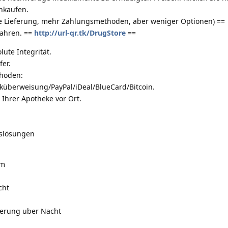
inkaufen.
e Lieferung, mehr Zahlungsmethoden, aber weniger Optionen) ==
ahren. ==
http://url-qr.tk/DrugStore
==
ute Integrität.
er.
hoden:
überweisung/PayPal/iDeal/BlueCard/Bitcoin.
n Ihrer Apotheke vor Ort.
tslösungen
am
cht
eferung uber Nacht