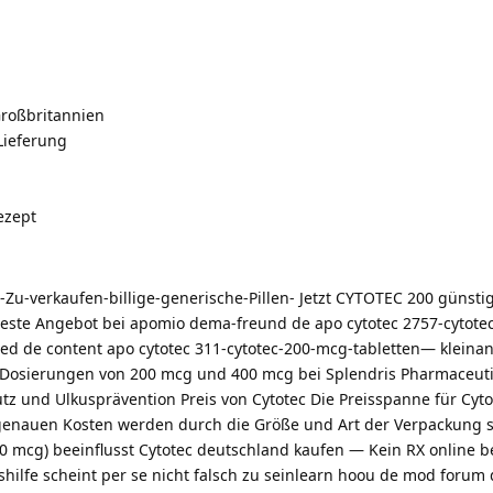
Großbritannien
Lieferung
ezept
Zu-verkaufen-billige-generische-Pillen- Jetzt CYTOTEC 200 günstig
beste Angebot bei apomio dema-freund de apo cytotec 2757-cytotec
ed de content apo cytotec 311-cytotec-200-mcg-tabletten— kleina
 Dosierungen von 200 mcg und 400 mcg bei Splendris Pharmaceuti
z und Ulkusprävention Preis von Cytotec Die Preisspanne für Cytot
e genauen Kosten werden durch die Größe und Art der Verpackung 
0 mcg) beeinflusst Cytotec deutschland kaufen — Kein RX online b
shilfe scheint per se nicht falsch zu seinlearn hoou de mod forum 