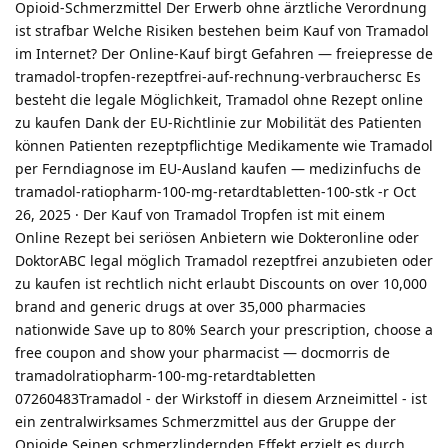
Opioid-Schmerzmittel Der Erwerb ohne ärztliche Verordnung
ist strafbar Welche Risiken bestehen beim Kauf von Tramadol
im Internet? Der Online-Kauf birgt Gefahren — freiepresse de
tramadol-tropfen-rezeptfrei-auf-rechnung-verbrauchersc Es
besteht die legale Möglichkeit, Tramadol ohne Rezept online
zu kaufen Dank der EU-Richtlinie zur Mobilität des Patienten
können Patienten rezeptpflichtige Medikamente wie Tramadol
per Ferndiagnose im EU-Ausland kaufen — medizinfuchs de
tramadol-ratiopharm-100-mg-retardtabletten-100-stk -r Oct
26, 2025 · Der Kauf von Tramadol Tropfen ist mit einem
Online Rezept bei seriösen Anbietern wie Dokteronline oder
DoktorABC legal möglich Tramadol rezeptfrei anzubieten oder
zu kaufen ist rechtlich nicht erlaubt Discounts on over 10,000
brand and generic drugs at over 35,000 pharmacies
nationwide Save up to 80% Search your prescription, choose a
free coupon and show your pharmacist — docmorris de
tramadolratiopharm-100-mg-retardtabletten
07260483Tramadol - der Wirkstoff in diesem Arzneimittel - ist
ein zentralwirksames Schmerzmittel aus der Gruppe der
Opioide Seinen schmerzlindernden Effekt erzielt es durch