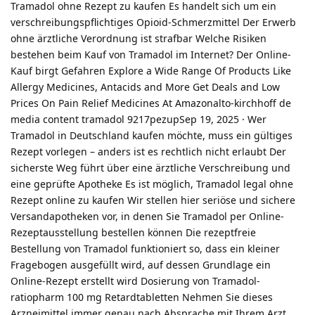
Tramadol ohne Rezept zu kaufen Es handelt sich um ein
verschreibungspflichtiges Opioid-Schmerzmittel Der Erwerb
ohne ärztliche Verordnung ist strafbar Welche Risiken
bestehen beim Kauf von Tramadol im Internet? Der Online-
Kauf birgt Gefahren Explore a Wide Range Of Products Like
Allergy Medicines, Antacids and More Get Deals and Low
Prices On Pain Relief Medicines At Amazonalto-kirchhoff de
media content tramadol 9217pezupSep 19, 2025 · Wer
Tramadol in Deutschland kaufen möchte, muss ein gültiges
Rezept vorlegen – anders ist es rechtlich nicht erlaubt Der
sicherste Weg führt über eine ärztliche Verschreibung und
eine geprüfte Apotheke Es ist möglich, Tramadol legal ohne
Rezept online zu kaufen Wir stellen hier seriöse und sichere
Versandapotheken vor, in denen Sie Tramadol per Online-
Rezeptausstellung bestellen können Die rezeptfreie
Bestellung von Tramadol funktioniert so, dass ein kleiner
Fragebogen ausgefüllt wird, auf dessen Grundlage ein
Online-Rezept erstellt wird Dosierung von Tramadol-
ratiopharm 100 mg Retardtabletten Nehmen Sie dieses
Arzneimittel immer genau nach Absprache mit Ihrem Arzt