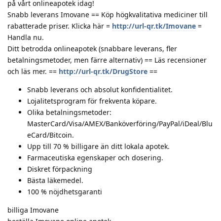
på vårt onlineapotek idag!
Snabb leverans Imovane == Köp högkvalitativa mediciner till
rabatterade priser. Klicka här =
http://url-qr.tk/Imovane
=
Handla nu.
Ditt betrodda onlineapotek (snabbare leverans, fler
betalningsmetoder, men färre alternativ) == Läs recensioner
och läs mer. ==
http://url-qr.tk/DrugStore
==
Snabb leverans och absolut konfidentialitet.
Lojalitetsprogram för frekventa köpare.
Olika betalningsmetoder:
MasterCard/Visa/AMEX/Banköverföring/PayPal/iDeal/Blu
eCard/Bitcoin.
Upp till 70 % billigare än ditt lokala apotek.
Farmaceutiska egenskaper och dosering.
Diskret förpackning
Bästa läkemedel.
100 % nöjdhetsgaranti
billiga Imovane