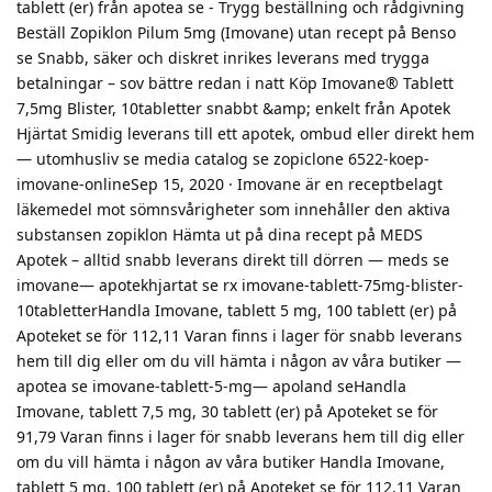
tablett (er) från apotea se - Trygg beställning och rådgivning
Beställ Zopiklon Pilum 5mg (Imovane) utan recept på Benso
se Snabb, säker och diskret inrikes leverans med trygga
betalningar – sov bättre redan i natt Köp Imovane® Tablett
7,5mg Blister, 10tabletter snabbt &amp; enkelt från Apotek
Hjärtat Smidig leverans till ett apotek, ombud eller direkt hem
— utomhusliv se media catalog se zopiclone 6522-koep-
imovane-onlineSep 15, 2020 · Imovane är en receptbelagt
läkemedel mot sömnsvårigheter som innehåller den aktiva
substansen zopiklon Hämta ut på dina recept på MEDS
Apotek – alltid snabb leverans direkt till dörren — meds se
imovane— apotekhjartat se rx imovane-tablett-75mg-blister-
10tabletterHandla Imovane, tablett 5 mg, 100 tablett (er) på
Apoteket se för 112,11 Varan finns i lager för snabb leverans
hem till dig eller om du vill hämta i någon av våra butiker —
apotea se imovane-tablett-5-mg— apoland seHandla
Imovane, tablett 7,5 mg, 30 tablett (er) på Apoteket se för
91,79 Varan finns i lager för snabb leverans hem till dig eller
om du vill hämta i någon av våra butiker Handla Imovane,
tablett 5 mg, 100 tablett (er) på Apoteket se för 112,11 Varan