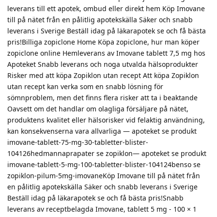
leverans till ett apotek, ombud eller direkt hem Köp Imovane
till på nätet från en pålitlig apotekskälla Säker och snabb
leverans i Sverige Beställ idag på läkarapotek se och få bästa
pris!Billiga zopiclone Home Köpa zopiclone, hur man köper
zopiclone online Hemleverans av Imovane tablett 7,5 mg hos
Apoteket Snabb leverans och noga utvalda hälsoprodukter
Risker med att köpa Zopiklon utan recept Att köpa Zopiklon
utan recept kan verka som en snabb lösning för
sömnproblem, men det finns flera risker att ta i beaktande
Oavsett om det handlar om olagliga försäljare på nätet,
produktens kvalitet eller hälsorisker vid felaktig användning,
kan konsekvenserna vara allvarliga — apoteket se produkt
imovane-tablett-75-mg-30-tabletter-blister-
104126hedmannaprapater se zopiklon— apoteket se produkt
imovane-tablett-5-mg-100-tabletter-blister-104124benso se
zopiklon-pilum-5mg-imovaneKöp Imovane till på nätet från
en pålitlig apotekskälla Säker och snabb leverans i Sverige
Beställ idag på läkarapotek se och få bästa pris!Snabb
leverans av receptbelagda Imovane, tablett 5 mg - 100 × 1