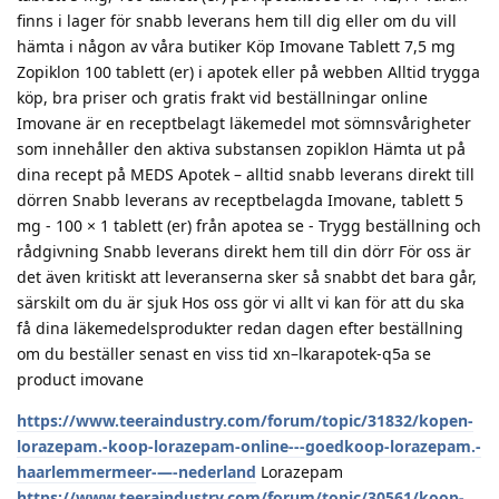
finns i lager för snabb leverans hem till dig eller om du vill
hämta i någon av våra butiker Köp Imovane Tablett 7,5 mg
Zopiklon 100 tablett (er) i apotek eller på webben Alltid trygga
köp, bra priser och gratis frakt vid beställningar online
Imovane är en receptbelagt läkemedel mot sömnsvårigheter
som innehåller den aktiva substansen zopiklon Hämta ut på
dina recept på MEDS Apotek – alltid snabb leverans direkt till
dörren Snabb leverans av receptbelagda Imovane, tablett 5
mg - 100 × 1 tablett (er) från apotea se - Trygg beställning och
rådgivning Snabb leverans direkt hem till din dörr För oss är
det även kritiskt att leveranserna sker så snabbt det bara går,
särskilt om du är sjuk Hos oss gör vi allt vi kan för att du ska
få dina läkemedelsprodukter redan dagen efter beställning
om du beställer senast en viss tid xn–lkarapotek-q5a se
product imovane
https://www.teeraindustry.com/forum/topic/31832/kopen-
lorazepam.-koop-lorazepam-online---goedkoop-lorazepam.-
haarlemmermeer-—-nederland
Lorazepam
https://www.teeraindustry.com/forum/topic/30561/koop-