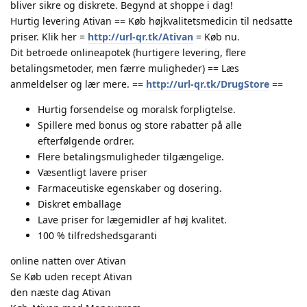
bliver sikre og diskrete. Begynd at shoppe i dag!
Hurtig levering Ativan == Køb højkvalitetsmedicin til nedsatte
priser. Klik her =
http://url-qr.tk/Ativan
= Køb nu.
Dit betroede onlineapotek (hurtigere levering, flere
betalingsmetoder, men færre muligheder) == Læs
anmeldelser og lær mere. ==
http://url-qr.tk/DrugStore
==
Hurtig forsendelse og moralsk forpligtelse.
Spillere med bonus og store rabatter på alle
efterfølgende ordrer.
Flere betalingsmuligheder tilgængelige.
Væsentligt lavere priser
Farmaceutiske egenskaber og dosering.
Diskret emballage
Lave priser for lægemidler af høj kvalitet.
100 % tilfredshedsgaranti
online natten over Ativan
Se Køb uden recept Ativan
den næste dag Ativan