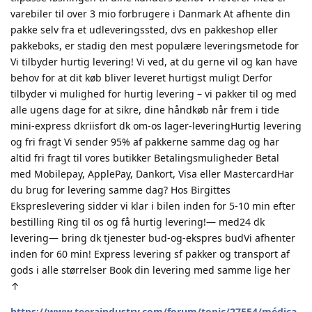
varebiler til over 3 mio forbrugere i Danmark At afhente din
pakke selv fra et udleveringssted, dvs en pakkeshop eller
pakkeboks, er stadig den mest populære leveringsmetode for
Vi tilbyder hurtig levering! Vi ved, at du gerne vil og kan have
behov for at dit køb bliver leveret hurtigst muligt Derfor
tilbyder vi mulighed for hurtig levering – vi pakker til og med
alle ugens dage for at sikre, dine håndkøb når frem i tide
mini-express dkriisfort dk om-os lager-leveringHurtig levering
og fri fragt Vi sender 95% af pakkerne samme dag og har
altid fri fragt til vores butikker Betalingsmuligheder Betal
med Mobilepay, ApplePay, Dankort, Visa eller MastercardHar
du brug for levering samme dag? Hos Birgittes
Ekspreslevering sidder vi klar i bilen inden for 5-10 min efter
bestilling Ring til os og få hurtig levering!— med24 dk
levering— bring dk tjenester bud-og-ekspres budVi afhenter
inden for 60 min! Express levering sf pakker og transport af
gods i alle størrelser Book din levering med samme lige her
↑
https://www.teeraindustry.com/forum/topic/27554/médica