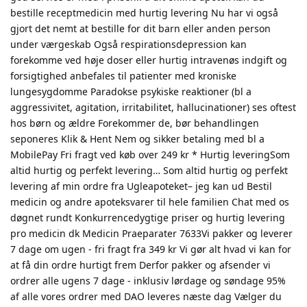
bestille receptmedicin med hurtig levering Nu har vi også
gjort det nemt at bestille for dit barn eller anden person
under værgeskab Også respirationsdepression kan
forekomme ved høje doser eller hurtig intravenøs indgift og
forsigtighed anbefales til patienter med kroniske
lungesygdomme Paradokse psykiske reaktioner (bl a
aggressivitet, agitation, irritabilitet, hallucinationer) ses oftest
hos børn og ældre Forekommer de, bør behandlingen
seponeres Klik & Hent Nem og sikker betaling med bl a
MobilePay Fri fragt ved køb over 249 kr * Hurtig leveringSom
altid hurtig og perfekt levering… Som altid hurtig og perfekt
levering af min ordre fra Ugleapoteket– jeg kan ud Bestil
medicin og andre apoteksvarer til hele familien Chat med os
døgnet rundt Konkurrencedygtige priser og hurtig levering
pro medicin dk Medicin Praeparater 7633Vi pakker og leverer
7 dage om ugen - fri fragt fra 349 kr Vi gør alt hvad vi kan for
at få din ordre hurtigt frem Derfor pakker og afsender vi
ordrer alle ugens 7 dage - inklusiv lørdage og søndage 95%
af alle vores ordrer med DAO leveres næste dag Vælger du