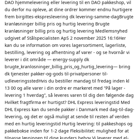
DAO hjemmelevering eller levering til en DAO pakkeshop, vil
du derfor nu opleve, at dine ordrer kommer endnu hurtigere
frem birgittes-ekspreslevering dk levering-samme-dagBrugte
kranløsninger billig pris og hurtig levering Brugte
kranløsninger billig pris og hurtig levering Medlemsnyhed
udgivet af Stålspecialisten ApS 2 november 2025 16:16Her
kan du se information om vores lagersortiment, lagerliste,
bestilling, levering og afhentning af varer - og se hvornår vi
leverer i dit område — energy-supply dk
brugte_kranlosninger_billig_pris_og_hurtig_levering— bring
dk tjenester pakker-og-gods til-privatpersoner til-
udleveringsstedHvis du bestiller mandag til fredag inden kl
13 00 og alle varer i din ordre er markeret med “På lager -
levering 1 hverdag”, så leveres varen til dig den følgende dag
Hvilket fragtfirma er hurtigst? DHL Express leveringstid Med
DHL Express kan du sende pakker i Danmark med dag-til-dag-
levering, og det er også muligt at sende til resten af verden
med en hurtig leveringstid Hurtig levering: til pakkeshops og
pakkebokse inden for 1-2 dage Fleksibilitet: mulighed for at
tilpasse løsningen til dine kunders behov Vi leverer med el-