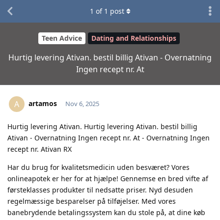
1
of
1
post
Teen Advice
Dating and Relationships
Hurtig levering Ativan. bestil billig Ativan - Overnatning
Ingen recept nr. At
artamos
A
Nov 6, 2025
Hurtig levering Ativan. Hurtig levering Ativan. bestil billig
Ativan - Overnatning Ingen recept nr. At - Overnatning Ingen
recept nr. Ativan RX
Har du brug for kvalitetsmedicin uden besværet? Vores
onlineapotek er her for at hjælpe! Gennemse en bred vifte af
førsteklasses produkter til nedsatte priser. Nyd desuden
regelmæssige besparelser på tilføjelser. Med vores
banebrydende betalingssystem kan du stole på, at dine køb