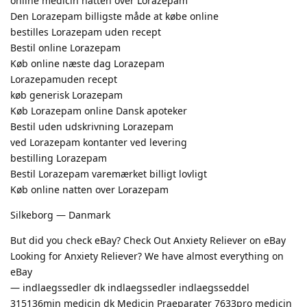
online medicin natten over Lorazepam
Den Lorazepam billigste måde at købe online
bestilles Lorazepam uden recept
Bestil online Lorazepam
Køb online næste dag Lorazepam
Lorazepamuden recept
køb generisk Lorazepam
Køb Lorazepam online Dansk apoteker
Bestil uden udskrivning Lorazepam
ved Lorazepam kontanter ved levering
bestilling Lorazepam
Bestil Lorazepam varemærket billigt lovligt
Køb online natten over Lorazepam
Silkeborg — Danmark
But did you check eBay? Check Out Anxiety Reliever on eBay
Looking for Anxiety Reliever? We have almost everything on
eBay
— indlaegssedler dk indlaegssedler indlaegsseddel
315136min medicin dk Medicin Praeparater 7633pro medicin