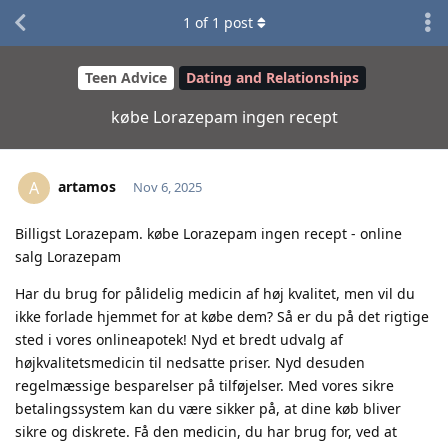
1
of
1
post
Teen Advice
Dating and Relationships
købe Lorazepam ingen recept
artamos
A
Nov 6, 2025
Billigst Lorazepam. købe Lorazepam ingen recept - online
salg Lorazepam
Har du brug for pålidelig medicin af høj kvalitet, men vil du
ikke forlade hjemmet for at købe dem? Så er du på det rigtige
sted i vores onlineapotek! Nyd et bredt udvalg af
højkvalitetsmedicin til nedsatte priser. Nyd desuden
regelmæssige besparelser på tilføjelser. Med vores sikre
betalingssystem kan du være sikker på, at dine køb bliver
sikre og diskrete. Få den medicin, du har brug for, ved at