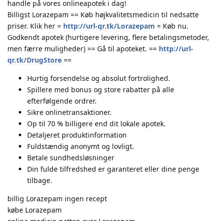
handle på vores onlineapotek i dag!
Billigst Lorazepam == Køb højkvalitetsmedicin til nedsatte
priser. Klik her =
http://url-qr.tk/Lorazepam
= Køb nu.
Godkendt apotek (hurtigere levering, flere betalingsmetoder,
men færre muligheder) == Gå til apoteket. ==
http://url-
qr.tk/DrugStore
==
Hurtig forsendelse og absolut fortrolighed.
Spillere med bonus og store rabatter på alle
efterfølgende ordrer.
Sikre onlinetransaktioner.
Op til 70 % billigere end dit lokale apotek.
Detaljeret produktinformation
Fuldstændig anonymt og lovligt.
Betale sundhedsløsninger
Din fulde tilfredshed er garanteret eller dine penge
tilbage.
billig Lorazepam ingen recept
købe Lorazepam