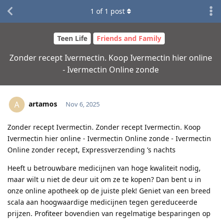
1
of
1
post
Teen Life
Friends and Family
Zonder recept Ivermectin. Koop Ivermectin hier online
- Ivermectin Online zonde
artamos
A
Nov 6, 2025
Zonder recept Ivermectin. Zonder recept Ivermectin. Koop
Ivermectin hier online - Ivermectin Online zonde - Ivermectin
Online zonder recept, Expressverzending ’s nachts
Heeft u betrouwbare medicijnen van hoge kwaliteit nodig,
maar wilt u niet de deur uit om ze te kopen? Dan bent u in
onze online apotheek op de juiste plek! Geniet van een breed
scala aan hoogwaardige medicijnen tegen gereduceerde
prijzen. Profiteer bovendien van regelmatige besparingen op