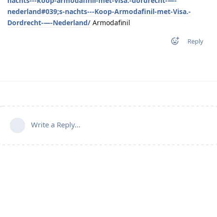
nachts---koop-armodafinil-met-visa.-dordrecht-—-
nederland#039;s-nachts---Koop-Armodafinil-met-Visa.-
Dordrecht-—-Nederland/
Armodafinil
Reply
Write a Reply...