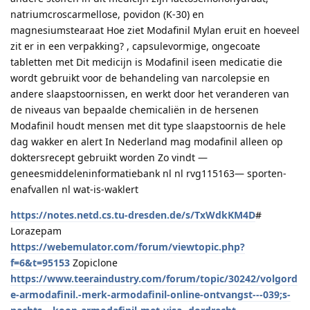
natriumcroscarmellose, povidon (K-30) en
magnesiumstearaat Hoe ziet Modafinil Mylan eruit en hoeveel
zit er in een verpakking? , capsulevormige, ongecoate
tabletten met Dit medicijn is Modafinil iseen medicatie die
wordt gebruikt voor de behandeling van narcolepsie en
andere slaapstoornissen, en werkt door het veranderen van
de niveaus van bepaalde chemicaliën in de hersenen
Modafinil houdt mensen met dit type slaapstoornis de hele
dag wakker en alert In Nederland mag modafinil alleen op
doktersrecept gebruikt worden Zo vindt —
geneesmiddeleninformatiebank nl nl rvg115163— sporten-
enafvallen nl wat-is-waklert
https://notes.netd.cs.tu-dresden.de/s/TxWdkKM4D
#
Lorazepam
https://webemulator.com/forum/viewtopic.php?
f=6&t=95153
Zopiclone
https://www.teeraindustry.com/forum/topic/30242/volgord
e-armodafinil.-merk-armodafinil-online-ontvangst---039;s-