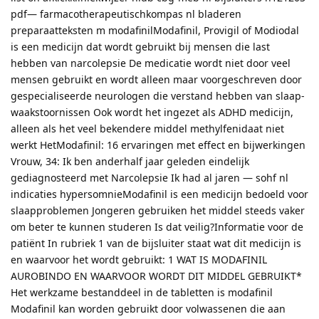
pdf— farmacotherapeutischkompas nl bladeren
preparaatteksten m modafinilModafinil, Provigil of Modiodal
is een medicijn dat wordt gebruikt bij mensen die last
hebben van narcolepsie De medicatie wordt niet door veel
mensen gebruikt en wordt alleen maar voorgeschreven door
gespecialiseerde neurologen die verstand hebben van slaap-
waakstoornissen Ook wordt het ingezet als ADHD medicijn,
alleen als het veel bekendere middel methylfenidaat niet
werkt HetModafinil: 16 ervaringen met effect en bijwerkingen
Vrouw, 34: Ik ben anderhalf jaar geleden eindelijk
gediagnosteerd met Narcolepsie Ik had al jaren — sohf nl
indicaties hypersomnieModafinil is een medicijn bedoeld voor
slaapproblemen Jongeren gebruiken het middel steeds vaker
om beter te kunnen studeren Is dat veilig?Informatie voor de
patiënt In rubriek 1 van de bijsluiter staat wat dit medicijn is
en waarvoor het wordt gebruikt: 1 WAT IS MODAFINIL
AUROBINDO EN WAARVOOR WORDT DIT MIDDEL GEBRUIKT*
Het werkzame bestanddeel in de tabletten is modafinil
Modafinil kan worden gebruikt door volwassenen die aan