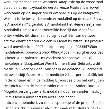
werkingsmechanismen Wanneer kataplexie op de voorgrond
staat is natriumoxybaat de eerste keuze Pitolisant is zowel
werkzaam op de slaperigheid overdag als op de kataplexie
Waklert is de bestverkopende Armodafinil op de markt En wat
is Armodafinil? Eigenlijk is Armodafinil het kleine neefje van
Modafinil Gemaakt door hetzelfde bedrijf dat Modafinil
ontwikkelde, dit slimme medicijn bevat één van de twee
actieve enantiomeren die ook in Modafinil zitten Het product
werd ontwikkeld in 2007 — bijsluiterplus nl 2083557356n-
modafinil-aurobindo-tablet-100mgModafinil zorgt ervoor dat
u beter kunt opletten Het voorkomt slaapaanvallen Bij
narcolepsie (slaapziekte) Werkt binnen 3 uur Gebruikt u dit
medicijn 1 keer per dag? Slik het in de ochtend Bijvoorbeeld
bij uw ontbijt Gebruikt u dit medicijn 2 keer per dag? Slik het
in de ochtend en in de middag Bijvoorbeeld bij het ontbijt en
de lunch Neem de laatste tablet niet te laat Anders kunt u
Mogelijk vervangt uw arts modafinil door een ander medicijn
Of misschien adviseert uw arts u een ander
anticonceptiemiddel, zoals een spiraaltje of de prikpil See full
list on afkickkliniekwijzer nldb cbg-meb nl bijsluiters h121203