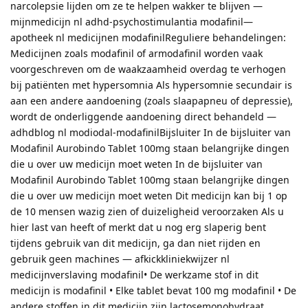
narcolepsie lijden om ze te helpen wakker te blijven —
mijnmedicijn nl adhd-psychostimulantia modafinil—
apotheek nl medicijnen modafinilReguliere behandelingen:
Medicijnen zoals modafinil of armodafinil worden vaak
voorgeschreven om de waakzaamheid overdag te verhogen
bij patiënten met hypersomnia Als hypersomnie secundair is
aan een andere aandoening (zoals slaapapneu of depressie),
wordt de onderliggende aandoening direct behandeld —
adhdblog nl modiodal-modafinilBijsluiter In de bijsluiter van
Modafinil Aurobindo Tablet 100mg staan belangrijke dingen
die u over uw medicijn moet weten In de bijsluiter van
Modafinil Aurobindo Tablet 100mg staan belangrijke dingen
die u over uw medicijn moet weten Dit medicijn kan bij 1 op
de 10 mensen wazig zien of duizeligheid veroorzaken Als u
hier last van heeft of merkt dat u nog erg slaperig bent
tijdens gebruik van dit medicijn, ga dan niet rijden en
gebruik geen machines — afkickkliniekwijzer nl
medicijnverslaving modafinil• De werkzame stof in dit
medicijn is modafinil • Elke tablet bevat 100 mg modafinil • De
andere stoffen in dit medicijn zijn lactosemonohydraat,