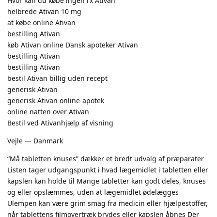
Hvor kan du købe ingen rx Ativan
helbrede Ativan 10 mg
at købe online Ativan
bestilling Ativan
køb Ativan online Dansk apoteker Ativan
bestilling Ativan
bestilling Ativan
bestil Ativan billig uden recept
generisk Ativan
generisk Ativan online-apotek
online natten over Ativan
Bestil ved Ativanhjælp af visning
Vejle — Danmark
“Må tabletten knuses” dækker et bredt udvalg af præparater
Listen tager udgangspunkt i hvad lægemidlet i tabletten eller
kapslen kan holde til Mange tabletter kan godt deles, knuses
og eller opslæmmes, uden at lægemidlet ødelægges
Ulempen kan være grim smag fra medicin eller hjælpestoffer,
når tablettens filmovertræk brydes eller kapslen åbnes Der