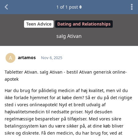
1
of
1
post
Teen Advice
Dating and Relationships
salg Ativan
artamos
A
Nov 6, 2025
Tabletter Ativan. salg Ativan - bestil Ativan generisk online-
apotek
Har du brug for pålidelig medicin af høj kvalitet, men vil du
ikke forlade hjemmet for at købe dem? Så er du på det rigtige
sted i vores onlineapotek! Nyd et bredt udvalg af
højkvalitetsmedicin til nedsatte priser. Nyd desuden
regelmæssige besparelser på tilføjelser. Med vores sikre
betalingssystem kan du være sikker på, at dine køb bliver
sikre og diskrete. Få den medicin, du har brug for, ved at