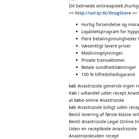
Dit betroede onlineapotek (hurtig
==
http://url-qr.tk/DrugStore
==
Hurtig forsendelse og moral
Loyalitetsprogram for hypp
Flere betalingsmuligheder 
Væsentligt lavere priser
Medicinoplysninger.
Private transaktioner.
Betale sundhedsløsninger
100 % tilfredshedsgaranti
køb Anastrozole generisk ingen r
Køb i udlandet uden recept Anast
at købe online Anastrozole
køb Anastrozole billigt uden rece
Bestil levering af første klasse on
Bestil Anastrozole Legal Online 
Uden en receptkode Anastrozole
Anastrozoleuden recept