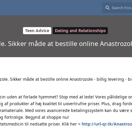
Teen Advice
Dating and Relationships
. Sikker måde at bestille online Anastrozole
le. Sikker måde at bestille online Anastrozole - billig levering - bi
cin uden at forlade hjemmet? Stop med at lede! Vores pålidelige o
 af produkter af høj kvalitet til uovertrufne priser. Plus, drag forde
ramateriale. Med vores avancerede betalingssystem kan du være si
 og fortrolige. Begynd at shoppe nu!
etsmedicin til nedsatte priser. Klik her =
http://url-qr.tk/Anastro