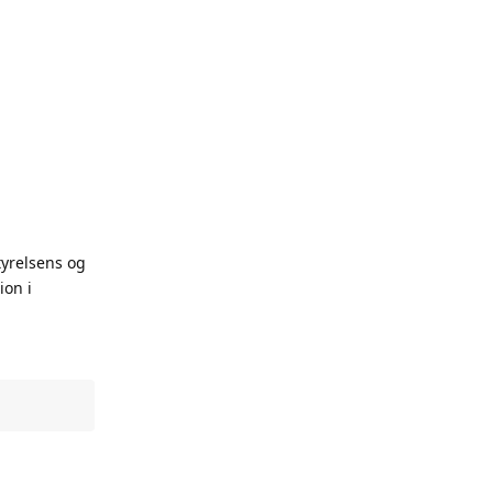
yrelsens og
ion i