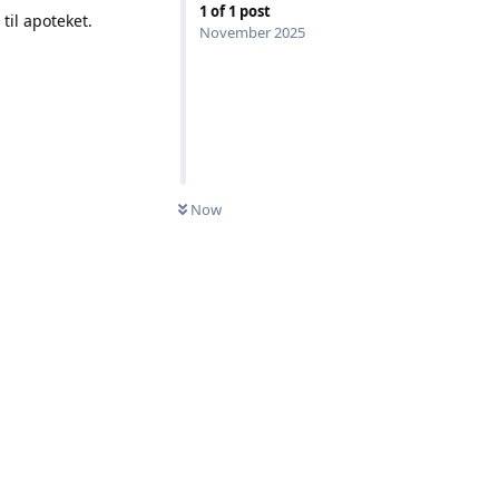
1
of
1
post
til apoteket.
November 2025
Now