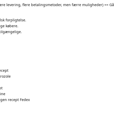
ere levering, flere betalingsmetoder, men færre muligheder) == Gå 
sk forpligtelse.
ige købere.
tilgængelige.
ecept
rozole
pt
line
Ingen recept Fedex