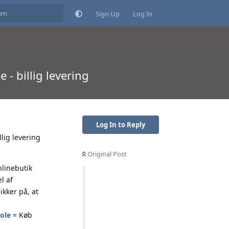
Sign Up
Log In
 - billig levering
Log In to Reply
llig levering
Original Post
nlinebutik
l af
kker på, at
zole
= Køb