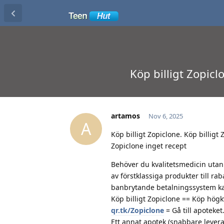
Köp billigt Zopicl
artamos
Nov 6, 2025
A
Köp billigt Zopiclone. Köp billigt
Zopiclone inget recept
Behöver du kvalitetsmedicin utan k
av förstklassiga produkter till r
banbrytande betalningssystem kan 
Köp billigt Zopiclone == Köp högkv
qr.tk/Zopiclone
= Gå till apoteket
Ett annat apotek (snabbare leveran