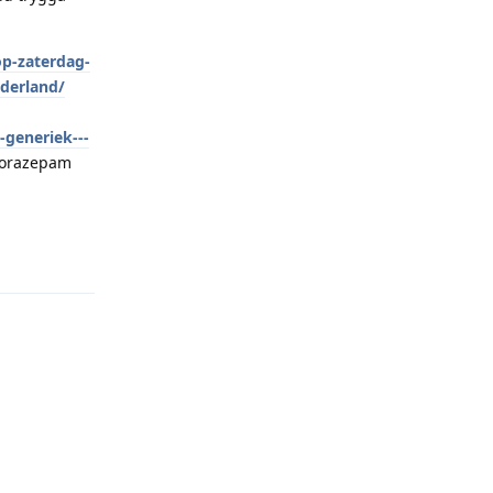
op-zaterdag-
ederland/
generiek---
orazepam
Reply