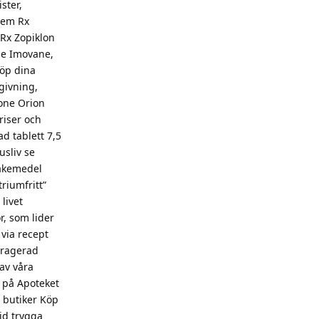
ster,
 hem Rx
 Rx Zopiklon
ane Imovane,
Köp dina
givning,
lone Orion
riser och
d tablett 7,5
usliv se
läkemedel
riumfritt”
livet
, som lider
via recept
mdragerad
av våra
) på Apoteket
a butiker Köp
tid trygga