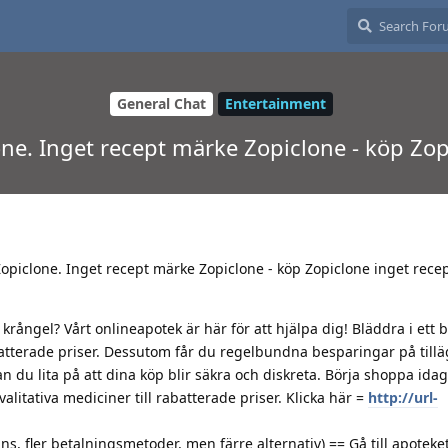
General Chat
Entertainment
one. Inget recept märke Zopiclone - köp Zo
 Zopiclone. Inget recept märke Zopiclone - köp Zopiclone inget rece
rångel? Vårt onlineapotek är här för att hjälpa dig! Bläddra i ett 
abatterade priser. Dessutom får du regelbundna besparingar på till
du lita på att dina köp blir säkra och diskreta. Börja shoppa idag
alitativa mediciner till rabatterade priser. Klicka här =
http://url-
.
s, fler betalningsmetoder, men färre alternativ) == Gå till apoteket