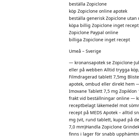
beställa Zopiclone
köp Zopiclone online apotek
beställa generisk Zopiclone utan 
köpa billig Zopiclone inget recept
Zopiclone Paypal online
billiga Zopiclone inget recept
Umeå – Sverige
— kronansapotek se Zopiclone-Jub
eller på webben Alltid trygga köp,
Filmdragerad tablett 7,5mg Blister
apotek, ombud eller direkt hem —
Imovane Tablett 7,5 mg Zopiklon 10
frakt vid beställningar online —
receptbelagt läkemedel mot sömn
recept på MEDS Apotek – alltid sn
mg (vit, rund tablett, kupad på d
7,0 mm)Handla Zopiclone Grindeks,
finns i lager för snabb upphämtni