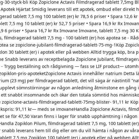
g-30-styck-bli Köp Zopiclone Actavis Filmdragerad tablett 7,5mg Bli
 Apotek Hjärtat Smidig leverans till ett apotek, ombud eller direkt
erad tablett 7,5 mg 100 tablett (er) kr 78,5 6 priser • Spara 12,6 kr
ett 7,5 mg 10 tablett (er) kr 52,7 5 priser • Spara 16,9 kr Rx Imov
52,9 6 priser • Spara 16,7 kr Rx Imovane Imovane, tablett 7,5 mg 30 
 filmdragerad tablett 7,5 mg - 100 tablett (er) hos apotea se - Råd
potea se zopiclone-jubilant-filmdragerad-tablett-75-mg-1Köp Zopic
on 30 tablett (er) i apotek eller på webben Alltid trygga köp, bra p
line Snabb leverans av receptbelagda Zopiclone Jubilant, filmdragera
se - Trygg beställning och rådgivning — fass se LIF product— utomh
zopiklon-pris-apoteketZopiclone Actavis innehåller natrium Detta 
m (23 mg) per filmdragerad tablett, det vill säga är nästintill ”nat
vi upplevt sömnstörningar av någon anledning åtminstone en gång i 
 ett snabbt insomnande och ökar den totala sömntid hos människor
zopiclone-actavis-filmdragerad-tablett-75mg-blister- 91,11 kr Köp 
Butikspris: 91,11 kr— meds se imovaneHandla Zopiclone Actavis, fil
ket se för 47,50 Varan finns i lager för snabb upphämtning i någon 
Handla Zopiklon Pilum, filmdragerad tablett 7,5 mg, 100 tablett (er
ör snabb leverans hem till dig eller om du vill hämta i någon av vår
blett 7,5 mg Zopiklon 100 tablett (er) i apotek eller på webben All