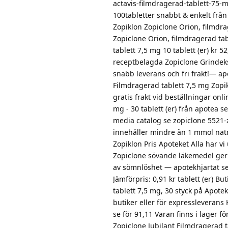
actavis-filmdragerad-tablett-75-m
100tabletter snabbt & enkelt från
Zopiklon Zopiclone Orion, filmdrag
Zopiclone Orion, filmdragerad tabl
tablett 7,5 mg 10 tablett (er) kr 
receptbelagda Zopiclone Grindeks,
snabb leverans och fri frakt!— a
Filmdragerad tablett 7,5 mg Zopikl
gratis frakt vid beställningar on
mg - 30 tablett (er) från apotea 
media catalog se zopiclone 5521-
innehåller mindre än 1 mmol natriu
Zopiklon Pris Apoteket Alla har 
Zopiclone sövande läkemedel ger
av sömnlöshet — apotekhjartat se 
Jämförpris: 0,91 kr tablett (er) 
tablett 7,5 mg, 30 styck på Apote
butiker eller för expressleverans 
se för 91,11 Varan finns i lager f
Zopiclone Jubilant Filmdragerad ta