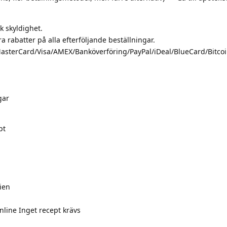
k skyldighet.
 rabatter på alla efterföljande beställningar.
asterCard/Visa/AMEX/Banköverföring/PayPal/iDeal/BlueCard/Bitcoi
gar
pt
ien
online Inget recept krävs