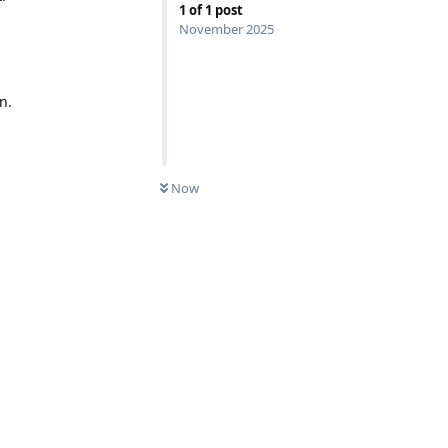
1
of
1
post
November 2025
n.
Now