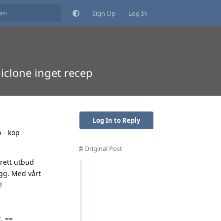
Sign Up
Log In
piclone inget recep
Log In to Reply
p - köp
Original Post
brett utbud
ägg. Med vårt
!
. ==