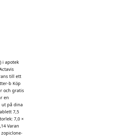
 i apotek
Actavis
ns till ett
tter-b Köp
r och gratis
är en
 ut på dina
ablett 7,5
orlek: 7,0 ×
4,14 Varan
 zopiclone-