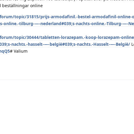
id beställningar online
orum/topic/31815/prijs-armodafinil.-bestel-armodafinil-online-
ts-online.-tilburg-—-nederland#039;s-nachts-online.-Tilburg-—-N
forum/topic/30444/tabletten-lorazepam.-koop-lorazepam-online-
39;s-nachts.-hasselt-—-belgië#039;s-nachts.-Hasselt-—-België/
L
vhqQ5
# Valium