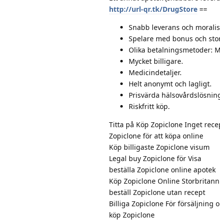
http://url-qr.tk/DrugStore
==
Snabb leverans och moralis
Spelare med bonus och stora
Olika betalningsmetoder: M
Mycket billigare.
Medicindetaljer.
Helt anonymt och lagligt.
Prisvärda hälsovårdslösnin
Riskfritt köp.
Titta på Köp Zopiclone Inget rece
Zopiclone för att köpa online
Köp billigaste Zopiclone visum
Legal buy Zopiclone för Visa
beställa Zopiclone online apotek
Köp Zopiclone Online Storbritann
beställ Zopiclone utan recept
Billiga Zopiclone För försäljning 
köp Zopiclone