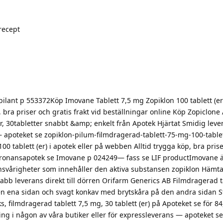
recept
ilant p 553372Köp Imovane Tablett 7,5 mg Zopiklon 100 tablett (er)
 bra priser och gratis frakt vid beställningar online Köp Zopiclone 
, 30tabletter snabbt &amp; enkelt från Apotek Hjärtat Smidig levera
 apoteket se zopiklon-pilum-filmdragerad-tablett-75-mg-100-table
0 tablett (er) i apotek eller på webben Alltid trygga köp, bra prise
 kronansapotek se Imovane p 024249— fass se LIF productImovane 
svårigheter som innehåller den aktiva substansen zopiklon Hämta
abb leverans direkt till dörren Orifarm Generics AB Filmdragerad t
en ena sidan och svagt konkav med brytskåra på den andra sidan St
 filmdragerad tablett 7,5 mg, 30 tablett (er) på Apoteket se för 8
ng i någon av våra butiker eller för expressleverans — apoteket se