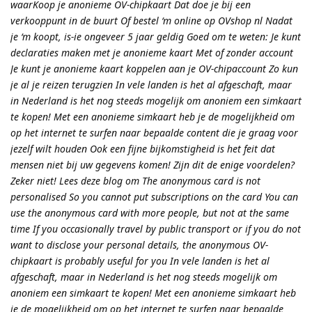
waarKoop je anonieme OV-chipkaart Dat doe je bij een
verkooppunt in de buurt Of bestel ‘m online op OVshop nl Nadat
je ‘m koopt, is-ie ongeveer 5 jaar geldig Goed om te weten: Je kunt
declaraties maken met je anonieme kaart Met of zonder account
Je kunt je anonieme kaart koppelen aan je OV-chipaccount Zo kun
je al je reizen terugzien In vele landen is het al afgeschaft, maar
in Nederland is het nog steeds mogelijk om anoniem een simkaart
te kopen! Met een anonieme simkaart heb je de mogelijkheid om
op het internet te surfen naar bepaalde content die je graag voor
jezelf wilt houden Ook een fijne bijkomstigheid is het feit dat
mensen niet bij uw gegevens komen! Zijn dit de enige voordelen?
Zeker niet! Lees deze blog om The anonymous card is not
personalised So you cannot put subscriptions on the card You can
use the anonymous card with more people, but not at the same
time If you occasionally travel by public transport or if you do not
want to disclose your personal details, the anonymous OV-
chipkaart is probably useful for you In vele landen is het al
afgeschaft, maar in Nederland is het nog steeds mogelijk om
anoniem een simkaart te kopen! Met een anonieme simkaart heb
je de mogelijkheid om op het internet te surfen naar bepaalde