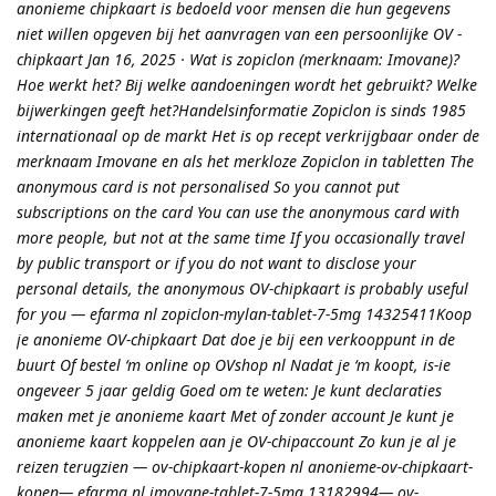
anonieme chipkaart is bedoeld voor mensen die hun gegevens
niet willen opgeven bij het aanvragen van een persoonlijke OV -
chipkaart Jan 16, 2025 · Wat is zopiclon (merknaam: Imovane)?
Hoe werkt het? Bij welke aandoeningen wordt het gebruikt? Welke
bijwerkingen geeft het?Handelsinformatie Zopiclon is sinds 1985
internationaal op de markt Het is op recept verkrijgbaar onder de
merknaam Imovane en als het merkloze Zopiclon in tabletten The
anonymous card is not personalised So you cannot put
subscriptions on the card You can use the anonymous card with
more people, but not at the same time If you occasionally travel
by public transport or if you do not want to disclose your
personal details, the anonymous OV-chipkaart is probably useful
for you — efarma nl zopiclon-mylan-tablet-7-5mg 14325411Koop
je anonieme OV-chipkaart Dat doe je bij een verkooppunt in de
buurt Of bestel ‘m online op OVshop nl Nadat je ‘m koopt, is-ie
ongeveer 5 jaar geldig Goed om te weten: Je kunt declaraties
maken met je anonieme kaart Met of zonder account Je kunt je
anonieme kaart koppelen aan je OV-chipaccount Zo kun je al je
reizen terugzien — ov-chipkaart-kopen nl anonieme-ov-chipkaart-
kopen— efarma nl imovane-tablet-7-5mg 13182994— ov-