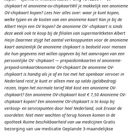
chipkaart nl anonieme-ov-chipkaartWil je makkelijk een anonieme
OV-chipkaart kopen? Lees hier alles over: waar je kunt kopen,
welke typen en de kosten van een anonieme kaart Kan je bij de
Albert Heijn een OV kopen? De anonieme OV -chipkaart is sinds
deze week ook te koop bij de filialen van supermarktketen Albert
Heijn Daarmee stijgt het aantal verkooppunten voor de anonieme
kaart aanzienlijk De anonieme chipkaart is bedoeld voor mensen
die hun gegevens niet willen opgeven bij het aanvragen van een
persoonlijke OV -chipkaart — prepaidsimkaarten nl anonieme-
prepaid-simkaartAnonieme OV-chipkaart De anonieme OV-
chipkaart is handig als je af en toe met het openbaar vervoer in
Nederland reist Je kunt er alleen mee op saldo (geldbedrag)
reizen, tegen het normale tarief Wat kost een anonieme OV-
chipkaart? Een anonieme OV-chipkaart kost € 7,50 Anonieme OV-
chipkaart kopen? Een anonieme OV-chipkaart is te koop bij
verkoop- en servicepunten door heel Nederland, ook Ervaar de
voordelen: Niet meer wachten of terug hoeven komen in de
apotheek Ruime beschikbaarheid van uw medicijnen
Gratis
bezorging van uw medicatie Geplande 3-maandelijkse