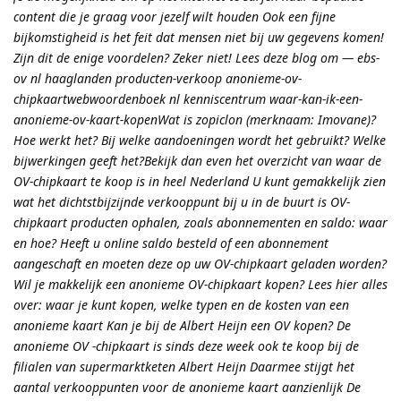
content die je graag voor jezelf wilt houden Ook een fijne
bijkomstigheid is het feit dat mensen niet bij uw gegevens komen!
Zijn dit de enige voordelen? Zeker niet! Lees deze blog om — ebs-
ov nl haaglanden producten-verkoop anonieme-ov-
chipkaartwebwoordenboek nl kenniscentrum waar-kan-ik-een-
anonieme-ov-kaart-kopenWat is zopiclon (merknaam: Imovane)?
Hoe werkt het? Bij welke aandoeningen wordt het gebruikt? Welke
bijwerkingen geeft het?Bekijk dan even het overzicht van waar de
OV-chipkaart te koop is in heel Nederland U kunt gemakkelijk zien
wat het dichtstbijzijnde verkooppunt bij u in de buurt is OV-
chipkaart producten ophalen, zoals abonnementen en saldo: waar
en hoe? Heeft u online saldo besteld of een abonnement
aangeschaft en moeten deze op uw OV-chipkaart geladen worden?
Wil je makkelijk een anonieme OV-chipkaart kopen? Lees hier alles
over: waar je kunt kopen, welke typen en de kosten van een
anonieme kaart Kan je bij de Albert Heijn een OV kopen? De
anonieme OV -chipkaart is sinds deze week ook te koop bij de
filialen van supermarktketen Albert Heijn Daarmee stijgt het
aantal verkooppunten voor de anonieme kaart aanzienlijk De