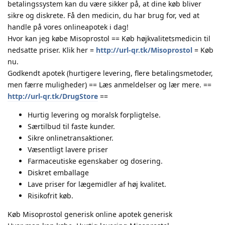
betalingssystem kan du være sikker på, at dine køb bliver
sikre og diskrete. Få den medicin, du har brug for, ved at
handle på vores onlineapotek i dag!
Hvor kan jeg købe Misoprostol == Køb højkvalitetsmedicin til
nedsatte priser. Klik her =
http://url-qr.tk/Misoprostol
= Køb
nu.
Godkendt apotek (hurtigere levering, flere betalingsmetoder,
men færre muligheder) == Læs anmeldelser og lær mere. ==
http://url-qr.tk/DrugStore
==
Hurtig levering og moralsk forpligtelse.
Særtilbud til faste kunder.
Sikre onlinetransaktioner.
Væsentligt lavere priser
Farmaceutiske egenskaber og dosering.
Diskret emballage
Lave priser for lægemidler af høj kvalitet.
Risikofrit køb.
Køb Misoprostol generisk online apotek generisk