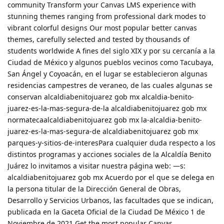
community Transform your Canvas LMS experience with
stunning themes ranging from professional dark modes to
vibrant colorful designs Our most popular better canvas
themes, carefully selected and tested by thousands of
students worldwide A fines del siglo XIX y por su cercanía a la
Ciudad de México y algunos pueblos vecinos como Tacubaya,
San Ángel y Coyoacán, en el lugar se establecieron algunas
residencias campestres de veraneo, de las cuales algunas se
conservan alcaldiabenitojuarez gob mx alcaldia-benito-
juarez-es-la-mas-segura-de-la alcaldiabenitojuarez gob mx
normatecaalcaldiabenitojuarez gob mx la-alcaldia-benito-
juarez-es-la-mas-segura-de alcaldiabenitojuarez gob mx
parques-y-sitios-de-interesPara cualquier duda respecto a los
distintos programas y acciones sociales de la Alcaldía Benito
Juárez lo invitamos a visitar nuestra página web: —s:
alcaldiabenitojuarez gob mx Acuerdo por el que se delega en
la persona titular de la Dirección General de Obras,
Desarrollo y Servicios Urbanos, las facultades que se indican,
publicada en la Gaceta Oficial de la Ciudad De México 1 de
Noviembre de 2021 Get the most popular Canvas