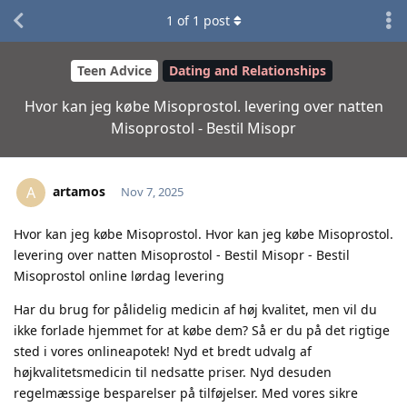
1
of
1
post
Teen Advice
Dating and Relationships
Hvor kan jeg købe Misoprostol. levering over natten
Misoprostol - Bestil Misopr
artamos
A
Nov 7, 2025
Hvor kan jeg købe Misoprostol. Hvor kan jeg købe Misoprostol.
levering over natten Misoprostol - Bestil Misopr - Bestil
Misoprostol online lørdag levering
Har du brug for pålidelig medicin af høj kvalitet, men vil du
ikke forlade hjemmet for at købe dem? Så er du på det rigtige
sted i vores onlineapotek! Nyd et bredt udvalg af
højkvalitetsmedicin til nedsatte priser. Nyd desuden
regelmæssige besparelser på tilføjelser. Med vores sikre