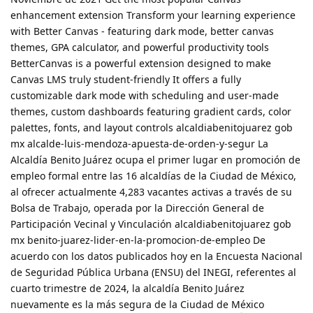
enhancement extension Transform your learning experience
with Better Canvas - featuring dark mode, better canvas
themes, GPA calculator, and powerful productivity tools
BetterCanvas is a powerful extension designed to make
Canvas LMS truly student-friendly It offers a fully
customizable dark mode with scheduling and user-made
themes, custom dashboards featuring gradient cards, color
palettes, fonts, and layout controls alcaldiabenitojuarez gob
mx alcalde-luis-mendoza-apuesta-de-orden-y-segur La
Alcaldía Benito Juárez ocupa el primer lugar en promoción de
empleo formal entre las 16 alcaldías de la Ciudad de México,
al ofrecer actualmente 4,283 vacantes activas a través de su
Bolsa de Trabajo, operada por la Dirección General de
Participación Vecinal y Vinculación alcaldiabenitojuarez gob
mx benito-juarez-lider-en-la-promocion-de-empleo De
acuerdo con los datos publicados hoy en la Encuesta Nacional
de Seguridad Pública Urbana (ENSU) del INEGI, referentes al
cuarto trimestre de 2024, la alcaldía Benito Juárez
nuevamente es la más segura de la Ciudad de México