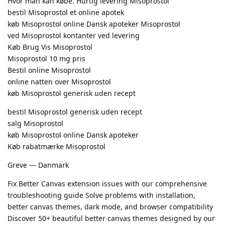
Hvor man kan købe. Hurtig levering Misoprostol
bestil Misoprostol et online apotek
køb Misoprostol online Dansk apoteker Misoprostol
ved Misoprostol kontanter ved levering
Køb Brug Vis Misoprostol
Misoprostol 10 mg pris
Bestil online Misoprostol
online natten over Misoprostol
køb Misoprostol generisk uden recept
bestil Misoprostol generisk uden recept
salg Misoprostol
køb Misoprostol online Dansk apoteker
Køb rabatmærke Misoprostol
Greve — Danmark
Fix Better Canvas extension issues with our comprehensive
troubleshooting guide Solve problems with installation,
better canvas themes, dark mode, and browser compatibility
Discover 50+ beautiful better canvas themes designed by our