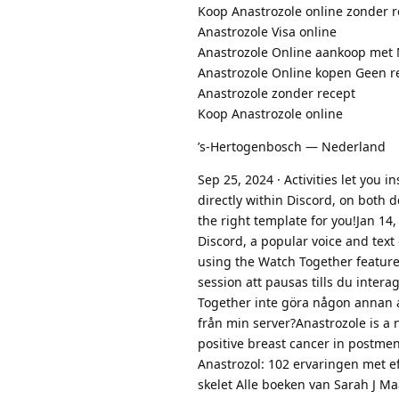
Koop Anastrozole online zonder r
Anastrozole Visa online
Anastrozole Online aankoop met
Anastrozole Online kopen Geen re
Anastrozole zonder recept
Koop Anastrozole online
’s-Hertogenbosch — Nederland
Sep 25, 2024 · Activities let you
directly within Discord, on both 
the right template for you!Jan 14,
Discord, a popular voice and text
using the Watch Together featur
session att pausas tills du inte
Together inte göra någon annan anv
från min server?Anastrozole is a 
positive breast cancer in postme
Anastrozol: 102 ervaringen met ef
skelet Alle boeken van Sarah J Ma