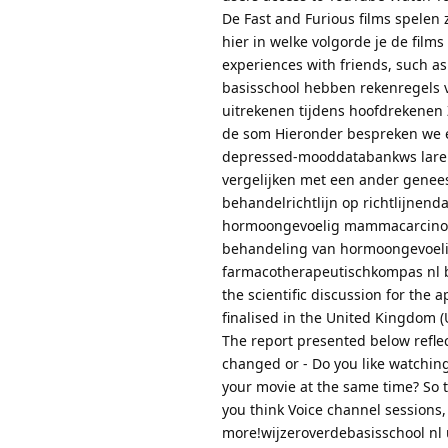
De Fast and Furious films spelen 
hier in welke volgorde je de films
experiences with friends, such a
basisschool hebben rekenregels 
uitrekenen tijdens hoofdrekenen 
de som Hieronder bespreken we e
depressed-mooddatabankws lare
vergelijken met een ander genee
behandelrichtlijn op richtlijne
hormoongevoelig mammacarcinoo
behandeling van hormoongevoel
farmacotherapeutischkompas nl b
the scientific discussion for the
finalised in the United Kingdom (
The report presented below reflec
changed or - Do you like watching
your movie at the same time? So t
you think Voice channel sessions
more!wijzeroverdebasisschool nl u