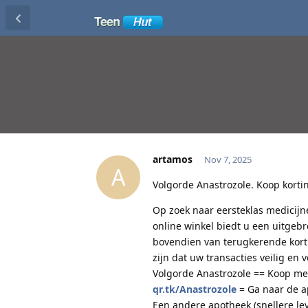
artamos
Nov 7, 2025
A
Volgorde Anastrozole. Koop korti
Op zoek naar eersteklas medicijn
online winkel biedt u een uitgeb
bovendien van terugkerende korti
zijn dat uw transacties veilig en 
Volgorde Anastrozole == Koop med
qr.tk/Anastrozole
= Ga naar de a
Een andere apotheek (snellere le