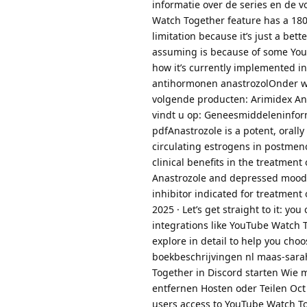
informatie over de series en de 
Watch Together feature has a 180 
limitation because it’s just a be
assuming is because of some YouT
how it’s currently implemented i
antihormonen anastrozolOnder wel
volgende producten: Arimidex Anas
vindt u op: Geneesmiddeleninfo
pdfAnastrozole is a potent, orally
circulating estrogens in postmen
clinical benefits in the treatme
Anastrozole and depressed mood 
inhibitor indicated for treatmen
2025 · Let’s get straight to it: y
integrations like YouTube Watch T
explore in detail to help you cho
boekbeschrijvingen nl maas-sara
Together in Discord starten Wie
entfernen Hosten oder Teilen Oct 18
users access to YouTube Watch To