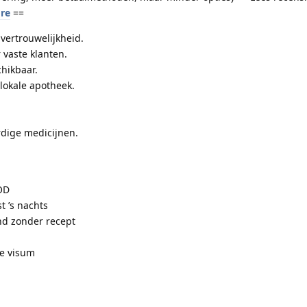
ore
==
 vertrouwelijkheid.
 vaste klanten.
hikbaar.
lokale apotheek.
dige medicijnen.
OD
t ’s nachts
nd zonder recept
e visum