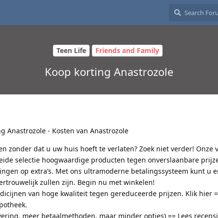
Teen Life
Friends and Family
Koop korting Anastrozole
ng Anastrozole - Kosten van Anastrozole
en zonder dat u uw huis hoeft te verlaten? Zoek niet verder! Onze
reide selectie hoogwaardige producten tegen onverslaanbare prijze
ngen op extra’s. Met ons ultramoderne betalingssysteem kunt u e
vertrouwelijk zullen zijn. Begin nu met winkelen!
icijnen van hoge kwaliteit tegen gereduceerde prijzen. Klik hier 
potheek.
vering, meer betaalmethoden, maar minder opties) == Lees recensi