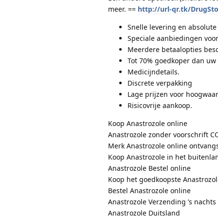
meer. ==
http://url-qr.tk/DrugSt
Snelle levering en absolute
Speciale aanbiedingen voor
Meerdere betaalopties besc
Tot 70% goedkoper dan uw 
Medicijndetails.
Discrete verpakking
Lage prijzen voor hoogwaar
Risicovrije aankoop.
Koop Anastrozole online
Anastrozole zonder voorschrift C
Merk Anastrozole online ontvangs
Koop Anastrozole in het buitenla
Anastrozole Bestel online
Koop het goedkoopste Anastrozol
Bestel Anastrozole online
Anastrozole Verzending ’s nachts
Anastrozole Duitsland