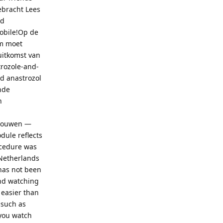
ebracht Lees
ed
mobile!Op de
om moet
uitkomst van
rozole-and-
 anastrozol
nde
n
vrouwen —
ule reflects
ocedure was
 Netherlands
 has not been
and watching
 easier than
 such as
 you watch