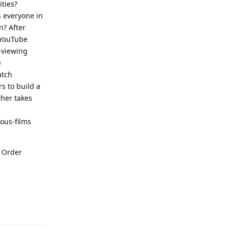
ties?
s everyone in
n? After
 YouTube
-viewing
e
atch
rs to build a
ther takes
ous-films
, Order
Reply