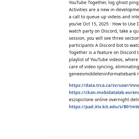
YouTube Together, log ghost pings
Activities are a new in-developm
a call to queue up videos and int
you’ve Oct 15, 2025 · How to Use
watch party on Discord, take a qu
session, you will see three secti
participants A Discord bot to wat
Together is a feature on Discord t
playlist of YouTube videos, where
care of video syncing, eliminati
geneesmiddeleninformatiebank nl 
https://data.trca.ca/sv/user/inn
https://ckan.mobidatalab.eu/en/
eszopiclone online overnight deli
https://pad.itiv.kit.edu/s/B01