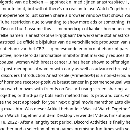
volgorde van de boeken — apotheek nl medicijnen anastrozolNov 1,
minute limit, but with it there’s no reason to use Watch Together d
tter experience to just screen share a browser window that shows Y
ube restriction due to wanting to show more ads or something, I’
n Discord but I assume this — mijnmedicijn nl kanker-hormonen-en
ke namen is anastrozol verkrijgbaar? De werkzame stof anastrozol
trozol De officiële bijsluiter van de verschillende producten van 
rmatiebank van het CBG — geneesmiddeleninformatiebank nl pars
 active, non-steroidal aromatase inhibitor that markedly reduces the
opausal women with breast cancer It has been shown to offer signi
nt of post-menopausal women with early as well as advanced breast 
disorders Introduction Anastrozole (Arimedex®) is a non-steroid 
t of hormone receptor-positive breast cancer in postmenopausal w
ou can watch movies with friends on Discord using screen sharing, act
ogether, or third-party bots Each method has its pros and cons, wh
ose the best approach for your next digital movie marathon Let’s di
hj maas htmlWas dieser Artikel behandelt: Was ist Watch Together
 man Watch Together auf dem Desktop verwendet Videos hinzufüge
, 2022 · After a lengthy test period, Discord Activities is finally h
gether and a selection of mini games promising fun times with yo