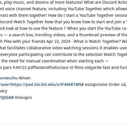
, play music, and dozens of more features! What are Discord Activi
ent voice channel feature, including YouTube Together which allow
eract with them together! How do I start a YouTube Together sessio
 Discord Watch Together Now that you know how to start and join a
ick look at how to use the feature 1 When you start the YouTube co
ons — a search box, trending videos, and a thumbnail preview of th
ch Plex with your friends Apr 22, 2024 · What is Watch Together? W
hat facilitates collaborative video watching sessions It enables use
 everyone participating can contribute to the selection Watch Toge
ng the need for manual coordination when starting each —
pars h34122 pdffastandthefurious nl films volgorde-fast-and-furi
sursecchu
Ativan
user/https://pad.itiv.kit.edu/s/lF4M4l1BN
# eszopiclone Order uk
very
mWQEbB
# Klonopin