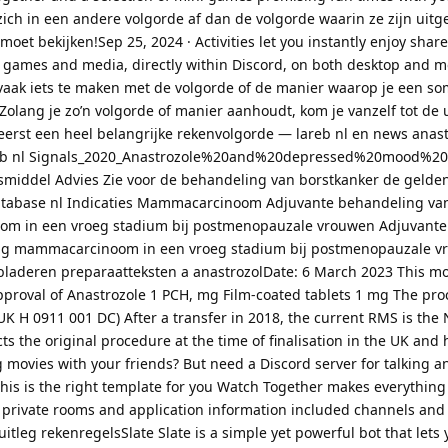
zich in een andere volgorde af dan de volgorde waarin ze zijn uitg
 moet bekijken!Sep 25, 2024 · Activities let you instantly enjoy shar
s games and media, directly within Discord, on both desktop and 
vaak iets te maken met de volgorde of de manier waarop je een s
Zolang je zo’n volgorde of manier aanhoudt, kom je vanzelf tot de 
erst een heel belangrijke rekenvolgorde — lareb nl en news anast
b nl Signals_2020_Anastrozole%20and%20depressed%20mood%20d
smiddel Advies Zie voor de behandeling van borstkanker de gelde
ndatabase nl Indicaties Mammacarcinoom Adjuvante behandeling va
m in een vroeg stadium bij postmenopauzale vrouwen Adjuvante
ig mammacarcinoom in een vroeg stadium bij postmenopauzale 
laderen preparaatteksten a anastrozolDate: 6 March 2023 This mod
 approval of Anastrozole 1 PCH, mg Film-coated tablets 1 mg The pr
UK H 0911 001 DC) After a transfer in 2018, the current RMS is the
ts the original procedure at the time of finalisation in the UK and
 movies with your friends? But need a Discord server for talking 
his is the right template for you Watch Together makes everything
, private rooms and application information included channels and
itleg rekenregelsSlate Slate is a simple yet powerful bot that lets