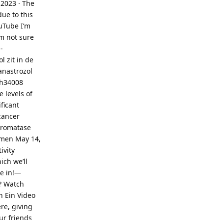
 2023 · The
ue to this
ouTube I’m
m not sure
-
 zit in de
anastrozol
 h34008
 levels of
ficant
cancer
aromatase
omen May 14,
ivity
ich we’ll
ve in!—
? Watch
n Ein Video
ere, giving
ur friends