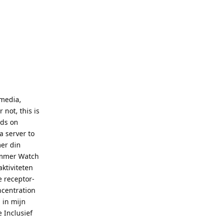
 media,
not, this is
nds on
a server to
er din
kommer Watch
aktiviteten
e receptor-
ncentration
 in mijn
 Inclusief