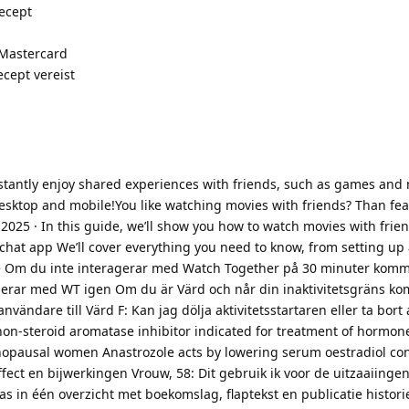
ecept
 Mastercard
cept vereist
 instantly enjoy shared experiences with friends, such as games and
desktop and mobile!You like watching movies with friends? Than fear 
 2025 · In this guide, we’ll show you how to watch movies with frie
 chat app We’ll cover everything you need to know, from setting up 
e Om du inte interagerar med Watch Together på 30 minuter komm
ragerar med WT igen Om du är Värd och når din inaktivitetsgräns 
ändare till Värd F: Kan jag dölja aktivitetsstartaren eller ta bort 
non-steroid aromatase inhibitor indicated for treatment of hormon
nopausal women Anastrozole acts by lowering serum oestradiol co
fect en bijwerkingen Vrouw, 58: Dit gebruik ik voor de uitzaaiingen
as in één overzicht met boekomslag, flaptekst en publicatie historie