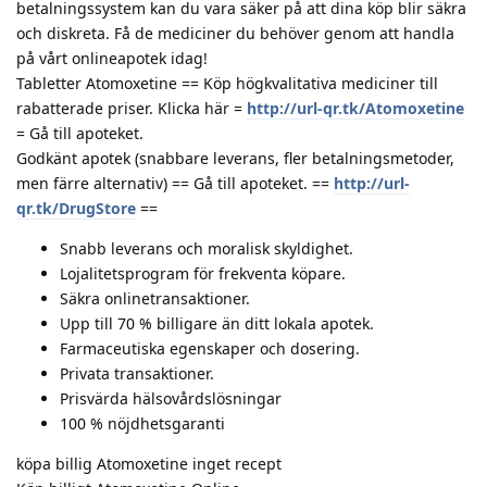
betalningssystem kan du vara säker på att dina köp blir säkra
och diskreta. Få de mediciner du behöver genom att handla
på vårt onlineapotek idag!
Tabletter Atomoxetine == Köp högkvalitativa mediciner till
rabatterade priser. Klicka här =
http://url-qr.tk/Atomoxetine
= Gå till apoteket.
Godkänt apotek (snabbare leverans, fler betalningsmetoder,
men färre alternativ) == Gå till apoteket. ==
http://url-
qr.tk/DrugStore
==
Snabb leverans och moralisk skyldighet.
Lojalitetsprogram för frekventa köpare.
Säkra onlinetransaktioner.
Upp till 70 % billigare än ditt lokala apotek.
Farmaceutiska egenskaper och dosering.
Privata transaktioner.
Prisvärda hälsovårdslösningar
100 % nöjdhetsgaranti
köpa billig Atomoxetine inget recept