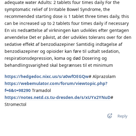
adequate water Adults: 2 tablets four times daily For the
symptomatic relief of Irritable Bowel Syndrome, the
recommended starting dose is 1 tablet three times daily, this
can be increased up to 2 tablets four times daily if necessary
En vis nedsættelse af virkningen kan udvikles efter gentagen
anvendelse Det er påvist, at der udvikles tolerans over for den
sedative effekt af benzodiazepiner Samtidig indtagelse af
benzodiazepiner og opioider kan føre til udtalt sedation,
respirationsdepression, koma og død Dosering og
behandlingsvarighed skal begrænses til et minimum
https://hedgedoc.nixc.us/s/a0wfOEGQw
# Alprazolam
https://webemulator.com/forum/viewtopic.php?
f=6&t=98290
Tramadol
https://notes.netd.cs.tu-dresden.de/s/xUYx2YNuD
#
Stromectol
Reply