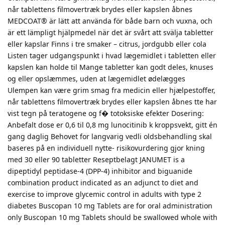
når tablettens filmovertræk brydes eller kapslen åbnes
MEDCOAT® är lätt att använda för både barn och vuxna, och
är ett lämpligt hjälpmedel när det är svårt att svälja tabletter
eller kapslar Finns i tre smaker – citrus, jordgubb eller cola
Listen tager udgangspunkt i hvad lægemidlet i tabletten eller
kapslen kan holde til Mange tabletter kan godt deles, knuses
og eller opslæmmes, uden at lægemidlet ødelægges
Ulempen kan være grim smag fra medicin eller hjælpestoffer,
når tablettens filmovertræk brydes eller kapslen åbnes tte har
vist tegn på teratogene og f� totoksiske efekter Dosering:
Anbefalt dose er 0,6 til 0,8 mg lunocitinib k kroppsvekt, gitt én
gang daglig Behovet for langvarig vedli oldsbehandling skal
baseres på en individuell nytte- risikovurdering gjor kning
med 30 eller 90 tabletter Reseptbelagt JANUMET is a
dipeptidyl peptidase-4 (DPP-4) inhibitor and biguanide
combination product indicated as an adjunct to diet and
exercise to improve glycemic control in adults with type 2
diabetes Buscopan 10 mg Tablets are for oral administration
only Buscopan 10 mg Tablets should be swallowed whole with