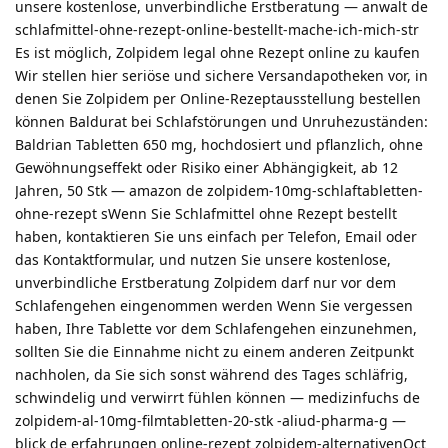
unsere kostenlose, unverbindliche Erstberatung — anwalt de
schlafmittel-ohne-rezept-online-bestellt-mache-ich-mich-str
Es ist möglich, Zolpidem legal ohne Rezept online zu kaufen
Wir stellen hier seriöse und sichere Versandapotheken vor, in
denen Sie Zolpidem per Online-Rezeptausstellung bestellen
können Baldurat bei Schlafstörungen und Unruhezuständen:
Baldrian Tabletten 650 mg, hochdosiert und pflanzlich, ohne
Gewöhnungseffekt oder Risiko einer Abhängigkeit, ab 12
Jahren, 50 Stk — amazon de zolpidem-10mg-schlaftabletten-
ohne-rezept sWenn Sie Schlafmittel ohne Rezept bestellt
haben, kontaktieren Sie uns einfach per Telefon, Email oder
das Kontaktformular, und nutzen Sie unsere kostenlose,
unverbindliche Erstberatung Zolpidem darf nur vor dem
Schlafengehen eingenommen werden Wenn Sie vergessen
haben, Ihre Tablette vor dem Schlafengehen einzunehmen,
sollten Sie die Einnahme nicht zu einem anderen Zeitpunkt
nachholen, da Sie sich sonst während des Tages schläfrig,
schwindelig und verwirrt fühlen können — medizinfuchs de
zolpidem-al-10mg-filmtabletten-20-stk -aliud-pharma-g —
blick de erfahrungen online-rezept zolpidem-alternativenOct