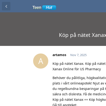
Köp på nätet Xanax
artamos
Nov 7, 2025
A
Köp på nätet Xanax. Köp på nätet
Xanax Online för US Pharmacy
Behöver du pålitliga, högkvalitat
plats i vårt onlineapotek! Njut av
du regelbundna besparingar på ti
säkra och diskreta. Få de medici
Köp på nätet Xanax == Köp högkval
Gå till apoteket.