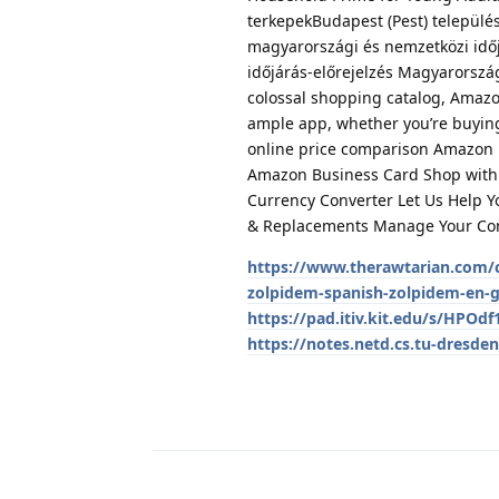
terkepekBudapest (Pest) települé
magyarországi és nemzetközi időj
időjárás-előrejelzés Magyarország
colossal shopping catalog, Amazon 
ample app, whether you’re buying 
online price comparison Amazon
Amazon Business Card Shop with 
Currency Converter Let Us Help Y
& Replacements Manage Your Con
https://www.therawtarian.com/
zolpidem-spanish-zolpidem-en-g
https://pad.itiv.kit.edu/s/HPOdf
https://notes.netd.cs.tu-dresd