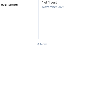
1
of
1
post
 recensioner
November 2025
Now