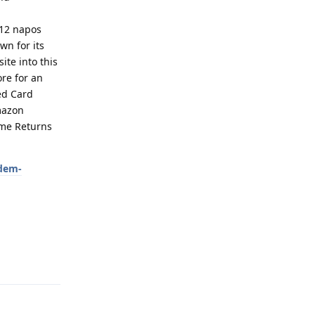
 12 napos
wn for its
ite into this
ore for an
ed Card
mazon
ime Returns
idem-
Reply