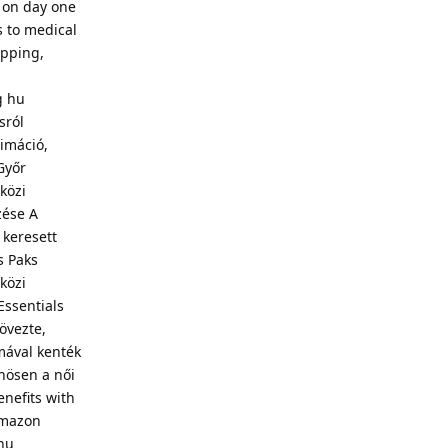
 on day one
s to medical
opping,
g hu
sról
imáció,
Győr
közi
zése A
 keresett
s Paks
közi
Essentials
övezte,
mával kenték
önösen a női
nefits with
Amazon
hu