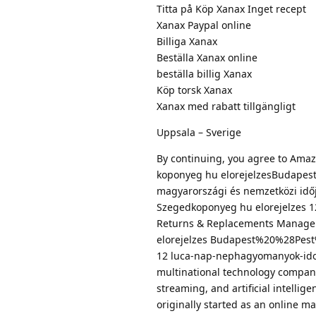
Titta på Köp Xanax Inget recept
Xanax Paypal online
Billiga Xanax
Beställa Xanax online
beställa billig Xanax
Köp torsk Xanax
Xanax med rabatt tillgängligt
Uppsala – Sverige
By continuing, you agree to Amaz
koponyeg hu elorejelzesBudapest
magyarországi és nemzetközi időjá
Szegedkoponyeg hu elorejelzes 1
Returns & Replacements Manage Y
elorejelzes Budapest%20%28Pest
12 luca-nap-nephagyomanyok-idoj
multinational technology company
streaming, and artificial intelli
originally started as an online m