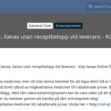
General Chat
Entertainment
. Xanax utan receptbelopp vid leverans - K
 Xanax. Xanax utan receptbelopp vid leverans - Köp Xanax Online f
iva mediciner, men vill inte lämna hemmet för att köpa dem? Då är 
 ett brett utbud av högkvalitativa mediciner till rabatterade priser.
llägg. Med vårt säkra betalningssystem kan du vara säker på att d
ner du behöver genom att handla på vårt onlineapotek idag!
itativa mediciner till rabatterade priser. Klicka här =
http://url-q