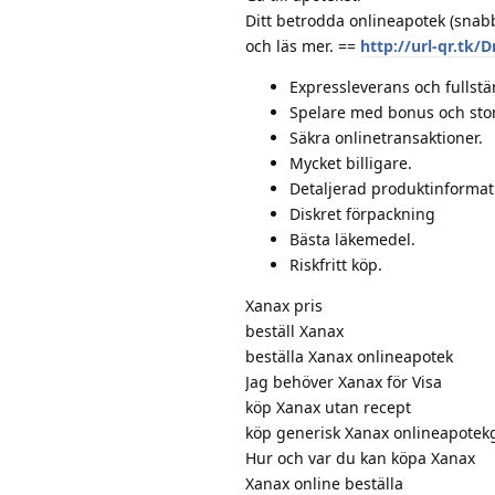
Ditt betrodda onlineapotek (snabb
och läs mer. ==
http://url-qr.tk/
Expressleverans och fullstän
Spelare med bonus och stora
Säkra onlinetransaktioner.
Mycket billigare.
Detaljerad produktinformat
Diskret förpackning
Bästa läkemedel.
Riskfritt köp.
Xanax pris
beställ Xanax
beställa Xanax onlineapotek
Jag behöver Xanax för Visa
köp Xanax utan recept
köp generisk Xanax onlineapotek
Hur och var du kan köpa Xanax
Xanax online beställa