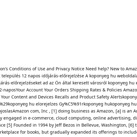
on’s Conditions of Use and Privacy Notice Need help? New to Ama
 település 12 napos időjárás-előrejelzése A koponyeg hu weboldal
rás-előrejelzéseket ad az Ön által keresett városról koponyeg hu e
2-naposYour Account Your Orders Shipping Rates & Policies Amaz
our Content and Devices Recalls and Product Safety Alertskopon
%29koponyeg hu elorejelzes Gy%C5%91rkoponyeg hukoponyeg hu 
oslasAmazon com, Inc , [1] doing business as Amazon, [a] is an 
 engaged in e-commerce, cloud computing, online advertising, di
gence [5] Founded in 1994 by Jeff Bezos in Bellevue, Washington, [6
arketplace for books, but gradually expanded its offerings to inclu