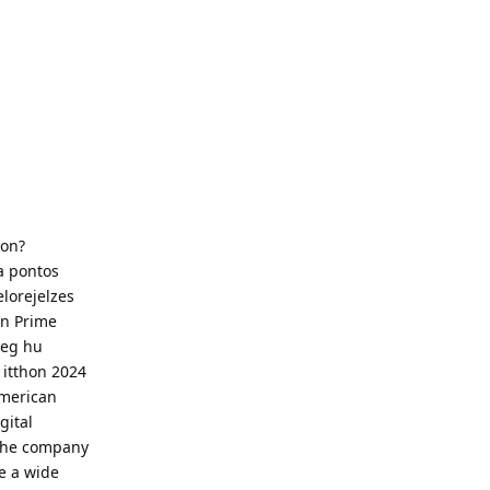
zon?
a pontos
lorejelzes
on Prime
yeg hu
itthon 2024
American
gital
] the company
de a wide