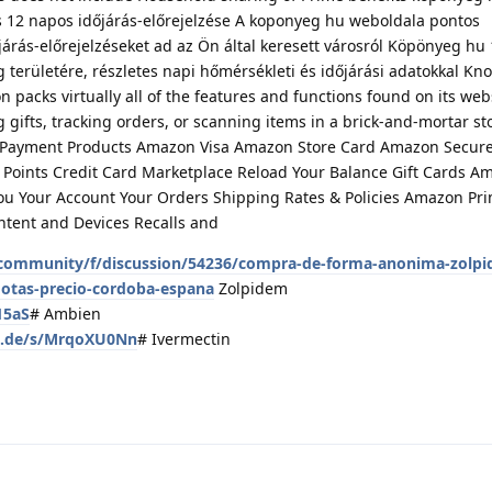
s 12 napos időjárás-előrejelzése A koponyeg hu weboldala pontos
árás-előrejelzéseket ad az Ön által keresett városról Köpönyeg hu
 területére, részletes napi hőmérsékleti és időjárási adatokkal Kno
packs virtually all of the features and functions found on its webs
gifts, tracking orders, or scanning items in a brick-and-mortar st
 Payment Products Amazon Visa Amazon Store Card Amazon Secur
Points Credit Card Marketplace Reload Your Balance Gift Cards A
ou Your Account Your Orders Shipping Rates & Policies Amazon Pr
tent and Devices Recalls and
community/f/discussion/54236/compra-de-forma-anonima-zolp
otas-precio-cordoba-espana
Zolpidem
15aS
# Ambien
en.de/s/MrqoXU0Nn
# Ivermectin