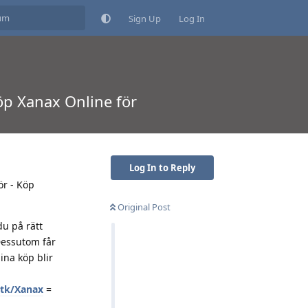
Sign Up
Log In
öp Xanax Online för
Log In to Reply
ör - Köp
Original Post
du på rätt
 Dessutom får
ina köp blir
r.tk/Xanax
=