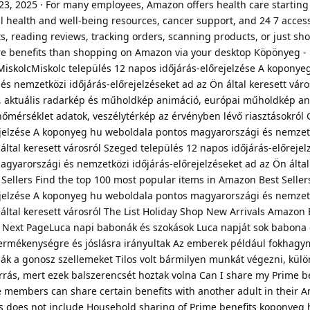
23, 2025 · For many employees, Amazon offers health care starting
 health and well-being resources, cancer support, and 24 7 acces
s, reading reviews, tracking orders, scanning products, or just sh
 benefits than shopping on Amazon via your desktop Köpönyeg -
MiskolcMiskolc település 12 napos időjárás-előrejelzése A koponye
 nemzetközi időjárás-előrejelzéseket ad az Ön által keresett váro
k, aktuális radarkép és műholdkép animáció, európai műholdkép an
hőmérséklet adatok, veszélytérkép az érvényben lévő riasztásokról 
rejelzése A koponyeg hu weboldala pontos magyarországi és nemzet
 által keresett városról Szeged település 12 napos időjárás-előrejel
yarországi és nemzetközi időjárás-előrejelzéseket ad az Ön által
t Sellers Find the top 100 most popular items in Amazon Best Seller
rejelzése A koponyeg hu weboldala pontos magyarországi és nemzet
 által keresett városról The List Holiday Shop New Arrivals Amazon 
ext PageLuca napi babonák és szokások Luca napját sok babona 
ermékenységre és jóslásra irányultak Az emberek például fokhagy
rtsák a gonosz szellemeket Tilos volt bármilyen munkát végezni, kül
rrás, mert ezek balszerencsét hoztak volna Can I share my Prime be
members can share certain benefits with another adult in their 
s does not include Household sharing of Prime benefits koponyeg 