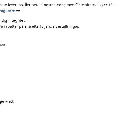
are leverans, fler betalningsmetoder, men färre alternativ) == Läs
DrugStore
==
dig integritet.
 rabatter på alla efterföljande beställningar.
ion
generisk