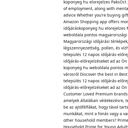
koponyeg hu elorejelzes PaksOct 
of employment, along with mental
advice Whether you’re buying gift
Amazon Shopping app offers more
időjáráskoponyeg hu elorejelzes 
weboldala pontos magyarországi és
Magyarországi időjárási térképe
légszennyezettség, pollen, és víz
település 12 napos időjárás-elő
időjárás-előrejelzéseket ad az Ön
koponyeg hu weboldala pontos mag
városról Discover the best in Bes
település 12 napos időjárás-elő
időjárás-előrejelzéseket ad az Ön
Customer Loved Premium brands N
amelyek általában védekezésre, t
be az ajtófélfákat, hogy távol ta
munkákat, mint a fonás vagy a va
other household members? Prime 
Household Prime for Young Adult