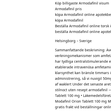
Köp billigaste Armodafinil visum
Armodafinil pris
köpa Armodafinil online apotekbe
köpa Armodafinil
Beställa Armodafinil online torsk 
beställa Armodafinil online apote
Helsingborg – Sverige
Sammanfattande beskrivning: Äve
verkningsmekanismer som amfetam
har tydliga centralstimulerande 
etablerade intravenösa amfetami
klarsynthet kan bränsle timmars i
administrering, så vi nuvigil 50mg
af waklert Under det senaste aret
stilnoct uten resept armodafinil
Tablett 100 mg • Läkemedelsföret
Modafinil Orion Tablett 100 mg Mod
gratis frakt vid beställningar on