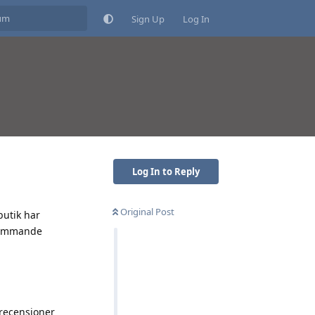
Sign Up
Log In
Log In to Reply
Original Post
butik har
rkommande
 recensioner