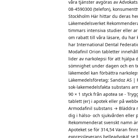
våra tjänster avgöras av Advoka
08-4590300 (telefon), konsumentt
Stockholm Här hittar du deras h
Läkemedelsverket Rekommenderat 
timmars intensiva studier eller a
om rabatt till våra läsare, du har
har International Dental Federatio
Modafinil Orion tabletter innehål
lider av narkolepsi för att hjälpa
sömnighet under dagen och en ten
läkemedel kan förbättra narkolep
Läkemedelsföretag: Sandoz AS | F
sok-lakemedelsfakta substans arm
90 × 1 styck från apotea se - Try
tablett (er) i apotek eller på webb
Armodafinil substans → Bläddra m
dig i hälso- och sjukvården elle
Rekommenderat svenskt namn är ar
Apoteket se för 314,54 Varan finn
expressleverans belleadvokat se 