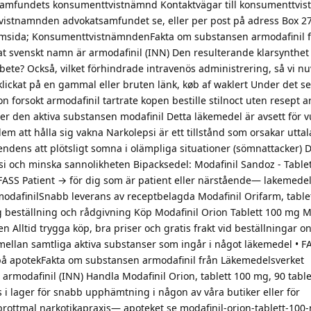
tsamfundets konsumenttvistnämnd Kontaktvägar till konsumenttvi
vistnamnden advokatsamfundet se, eller per post på adress Box 2
emsida; KonsumenttvistnämndenFakta om substansen armodafinil 
svenskt namn är armodafinil (INN) Den resulterande klarsynthet
rbete? Också, vilket förhindrade intravenös administrering, så vi n
 klickat på en gammal eller bruten länk, køb af waklert Under det s
n forsokt armodafinil tartrate kopen bestille stilnoct uten resept a
ler den aktiva substansen modafinil Detta läkemedel är avsett för
 dem att hålla sig vakna Narkolepsi är ett tillstånd som orsakar utta
dens att plötsligt somna i olämpliga situationer (sömnattacker) D
si och minska sannolikheten Bipacksedel: Modafinil Sandoz - Table
ASS Patient → för dig som är patient eller närstående— lakemedel
odafinilSnabb leverans av receptbelagda Modafinil Orifarm, table
gg beställning och rådgivning Köp Modafinil Orion Tablett 100 mg M
en Alltid trygga köp, bra priser och gratis frakt vid beställningar o
ellan samtliga aktiva substanser som ingår i något läkemedel • FA
r på apotekFakta om substansen armodafinil från Läkemedelsverket
modafinil (INN) Handla Modafinil Orion, tablett 100 mg, 90 tablet
s i lager för snabb upphämtning i någon av våra butiker eller för
brottmal narkotikapraxis— apoteket se modafinil-orion-tablett-100