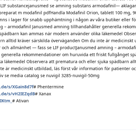
se LIF substancejanusmed se amning substans armodafinil— aklagar
eparat m modafinil pdfHandla Modafinil Orion, tablett 100 mg, 90 
inns i lager för snabb upphämtning i någon av våra butiker eller fö
g – armodafinil Janusmed amning tillhandahåller generella reko
et spädbarn kan ammas när modern använder olika läkemedel Obser
n alltid kräver särskilda överväganden Om du inte är medicinskt u
ter och allmänhet — fass se LIF productJanusmed amning – armodafi
 generella rekommendationer om huruvida ett friskt fullgånget s
 läkemedel Observera att prematura och eller sjuka spädbarn allt
 är medicinskt utbildad, läs först vår information för patienter o
v se media catalog se nuvigil 3285-nuvigil-50mg
n.de/s/XGain8d7f
# Phentermine
n.de/s/vH2IEZqdB
# Xanax
bIKtm_
# Ativan