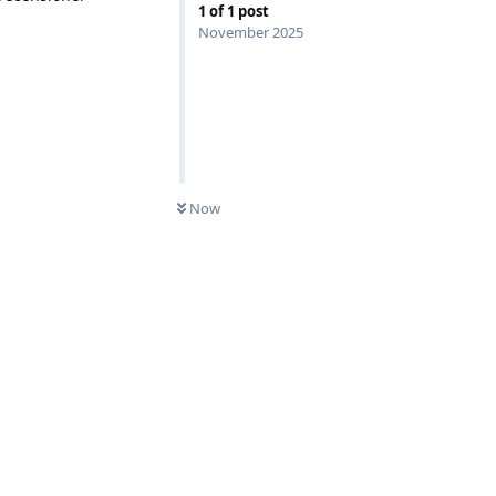
1
of
1
post
November 2025
Now