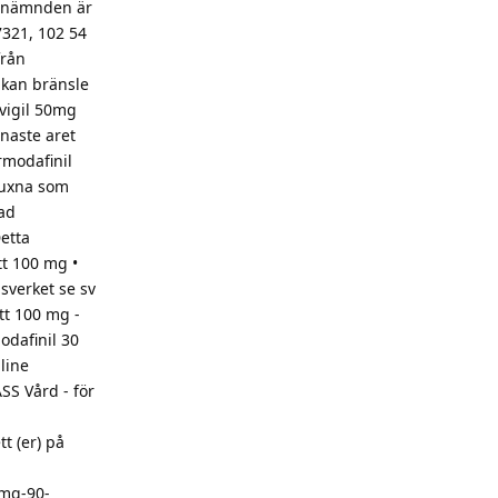
stnämnden är
7321, 102 54
från
 kan bränsle
uvigil 50mg
enaste aret
rmodafinil
 vuxna som
lad
etta
tt 100 mg •
sverket se sv
tt 100 mg -
odafinil 30
nline
SS Vård - för
t (er) på
-mg-90-