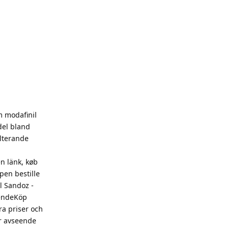
m modafinil
del bland
lterande
en länk, køb
pen bestille
l Sandoz -
åendeKöp
ra priser och
er avseende