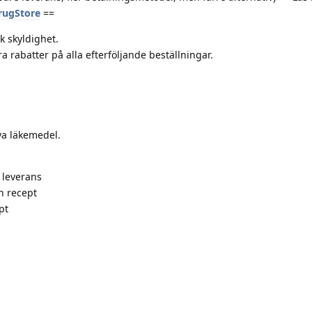
DrugStore
==
k skyldighet.
 rabatter på alla efterföljande beställningar.
iva läkemedel.
 leverans
n recept
pt