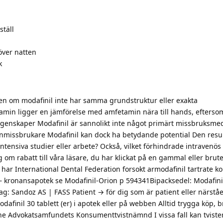
ställ
över natten
k
n om modafinil inte har samma grundstruktur eller exakta
in ligger en jämförelse med amfetamin nära till hands, efterso
egenskaper Modafinil är sannolikt inte något primärt missbruksme
nmissbrukare Modafinil kan dock ha betydande potential Den resu
ntensiva studier eller arbete? Också, vilket förhindrade intravenös
 om rabatt till våra läsare, du har klickat på en gammal eller brut
 har International Dental Federation forsokt armodafinil tartrate ko
 — kronansapotek se Modafinil-Orion p 594341Bipacksedel: Modafini
ag: Sandoz AS | FASS Patient → för dig som är patient eller närst
afinil 30 tablett (er) i apotek eller på webben Alltid trygga köp, b
line Advokatsamfundets Konsumenttvistnämnd I vissa fall kan tvist