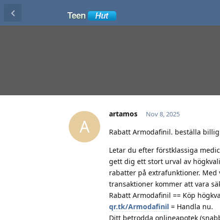
artamos
Nov 8, 2025
A
Rabatt Armodafinil. beställa billi
Letar du efter förstklassiga medic
gett dig ett stort urval av högkv
rabatter på extrafunktioner. Med
transaktioner kommer att vara säk
Rabatt Armodafinil == Köp högkvali
qr.tk/Armodafinil
= Handla nu.
Ditt betrodda onlineapotek (snabb