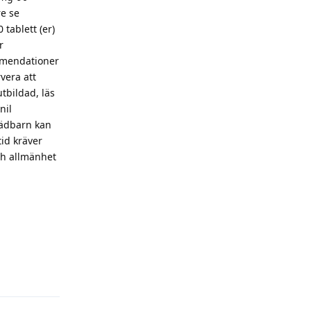
e se
tablett (er)
r
mmendationer
vera att
tbildad, läs
nil
pädbarn kan
id kräver
ch allmänhet
Reply