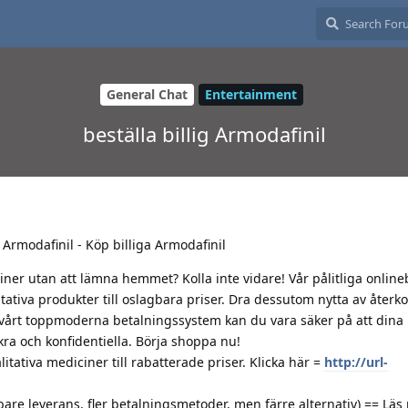
General Chat
Entertainment
beställa billig Armodafinil
g Armodafinil - Köp billiga Armodafinil
iner utan att lämna hemmet? Kolla inte vidare! Vår pålitliga online
alitativa produkter till oslagbara priser. Dra dessutom nytta av åte
 vårt toppmoderna betalningssystem kan du vara säker på att dina
ra och konfidentiella. Börja shoppa nu!
tativa mediciner till rabatterade priser. Klicka här =
http://url-
are leverans, fler betalningsmetoder, men färre alternativ) == Läs