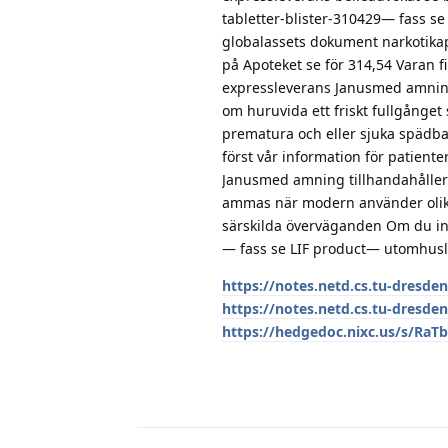
tabletter-blister-310429— fass 
globalassets dokument narkotikapr
på Apoteket se för 314,54 Varan f
expressleverans Janusmed amnin
om huruvida ett friskt fullgång
prematura och eller sjuka spädbar
först vår information för patien
Janusmed amning tillhandahåller
ammas när modern använder olika
särskilda överväganden Om du inte
— fass se LIF product— utomhusli
https://notes.netd.cs.tu-dresde
https://notes.netd.cs.tu-dresde
https://hedgedoc.nixc.us/s/RaT