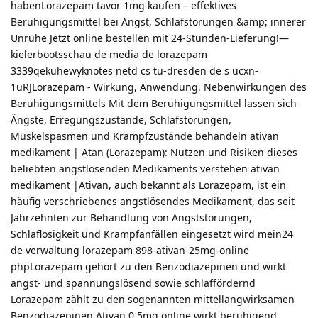
habenLorazepam tavor 1mg kaufen – effektives
Beruhigungsmittel bei Angst, Schlafstörungen &amp; innerer
Unruhe Jetzt online bestellen mit 24-Stunden-Lieferung!—
kielerbootsschau de media de lorazepam
3339qekuhewyknotes netd cs tu-dresden de s ucxn-
1uRJLorazepam - Wirkung, Anwendung, Nebenwirkungen des
Beruhigungsmittels Mit dem Beruhigungsmittel ­lassen sich
Ängste, Erregungszustände, Schlafstörungen,
Muskelspasmen und Krampfzustände behandeln ativan
medikament | Atan (Lorazepam): Nutzen und Risiken dieses
beliebten angstlösenden Medikaments verstehen ativan
medikament |Ativan, auch bekannt als Lorazepam, ist ein
häufig verschriebenes angstlösendes Medikament, das seit
Jahrzehnten zur Behandlung von Angststörungen,
Schlaflosigkeit und Krampfanfällen eingesetzt wird mein24
de verwaltung lorazepam 898-ativan-25mg-online
phpLorazepam gehört zu den Benzodiazepinen und wirkt
angst- und spannungslösend sowie schlaffördernd
Lorazepam zählt zu den sogenannten mittellangwirksamen
Benzodiazepinen Ativan 0 5mg online wirkt beruhigend,