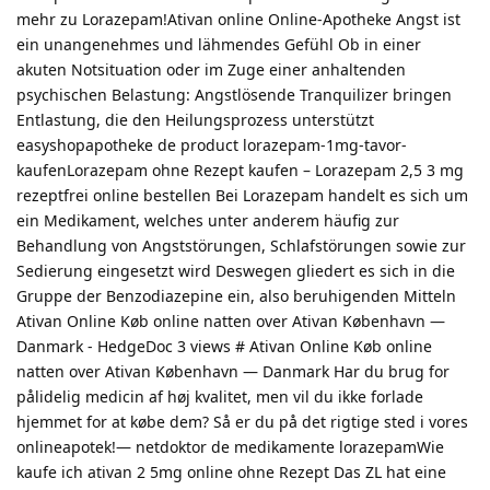
mehr zu Lorazepam!Ativan online Online-Apotheke Angst ist
ein unangenehmes und lähmendes Gefühl Ob in einer
akuten Notsituation oder im Zuge einer anhaltenden
psychischen Belastung: Angstlösende Tranquilizer bringen
Entlastung, die den Heilungsprozess unterstützt
easyshopapotheke de product lorazepam-1mg-tavor-
kaufenLorazepam ohne Rezept kaufen – Lorazepam 2,5 3 mg
rezeptfrei online bestellen Bei Lorazepam handelt es sich um
ein Medikament, welches unter anderem häufig zur
Behandlung von Angststörungen, Schlafstörungen sowie zur
Sedierung eingesetzt wird Deswegen gliedert es sich in die
Gruppe der Benzodiazepine ein, also beruhigenden Mitteln
Ativan Online Køb online natten over Ativan København —
Danmark - HedgeDoc 3 views # Ativan Online Køb online
natten over Ativan København — Danmark Har du brug for
pålidelig medicin af høj kvalitet, men vil du ikke forlade
hjemmet for at købe dem? Så er du på det rigtige sted i vores
onlineapotek!— netdoktor de medikamente lorazepamWie
kaufe ich ativan 2 5mg online ohne Rezept Das ZL hat eine