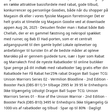
en række attraktive basisfordele med rabat, gode tilbud,
konkurrencer og personlige Goodies, både når du shopper på
Magasin dk eller i vores fysiske Magasin forretninger Det er
helt gratis at tilmelde sig Magasin Goodie ved at downloade
appen Aug 26, 2025 · Desuden finder man i Rabat både Bab
Chellah, der er en gammel fæstning og nekropol spækket
med ruiner, og Bab El Had-porten, som er et centralt
adgangspunkt til den gamle bydel Lokale oplevelser og
anbefalinger til turister En af de bedste måder at opleve
Marokko på er gennem guidede ture, især i byer som Rabat
og Marrakech Find de nyeste Rabatkoder til online butikker
Spar penge på dit indkøb med rabatkoder Søg gratis efter din
Rabatkode her Få Rabat her25% rabat Dragon Ball Super TCG:
Unison Warriors Series 02 - Vermilion Bloodline - 2nd Edition -
Booster Pack (DBS-B11) 5+ tilbage 2995 kr 39 95 kr Enhedspris
Ikke tilgængelig Udsolgt Dragon Ball Super TCG: Unison
Warriors Series 01 - Rise of the Unison Warrior - 2nd Edition -
Booster Pack (DBS-B10) 3495 kr Enhedspris Ikke tilgængelig Gi
1000-vis af rabatkoder og tilbud · Spar op til 80% · Dagligt