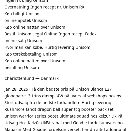
ingen rx billig Unisom
Overnatning Ingen recept nr. Unisom RX
Køb billigt Unisom
online apotek Unisom
Køb online natten over Unisom
Bestil Unisom Legal Online Ingen recept Fedex
online salg Unisom
Hvor man kan købe. Hurtig levering Unisom
Køb torskebetaling Unisom
Køb online natten over Unisom
bestilling Unisom
Charlottenlund — Danmark
Jan 28, 2025 · Få den bedste pris på Unison Bianca E27
globepære, 3-trins dæmp, 4W på tværs af webshops hos os
Stort udvalg fra de bedste forhandlere Hurtig levering
Rushmore fandt dragon ball super tcg booster pack set
unison warrior series boost ultimate squad hos kelz0r Dk På
Udsalg Hos Kelz0r dkFå rabat med Goodie fordelsunivers hos
Magasin Med Goodie fordelsuniverset, har du altid adgang til