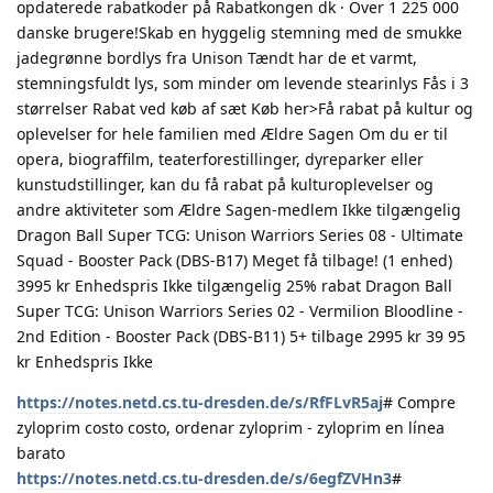
opdaterede rabatkoder på Rabatkongen dk · Over 1 225 000
danske brugere!Skab en hyggelig stemning med de smukke
jadegrønne bordlys fra Unison Tændt har de et varmt,
stemningsfuldt lys, som minder om levende stearinlys Fås i 3
størrelser Rabat ved køb af sæt Køb her>Få rabat på kultur og
oplevelser for hele familien med Ældre Sagen Om du er til
opera, biograffilm, teaterforestillinger, dyreparker eller
kunstudstillinger, kan du få rabat på kulturoplevelser og
andre aktiviteter som Ældre Sagen-medlem Ikke tilgængelig
Dragon Ball Super TCG: Unison Warriors Series 08 - Ultimate
Squad - Booster Pack (DBS-B17) Meget få tilbage! (1 enhed)
3995 kr Enhedspris Ikke tilgængelig 25% rabat Dragon Ball
Super TCG: Unison Warriors Series 02 - Vermilion Bloodline -
2nd Edition - Booster Pack (DBS-B11) 5+ tilbage 2995 kr 39 95
kr Enhedspris Ikke
https://notes.netd.cs.tu-dresden.de/s/RfFLvR5aj
# Compre
zyloprim costo costo, ordenar zyloprim - zyloprim en línea
barato
https://notes.netd.cs.tu-dresden.de/s/6egfZVHn3
#