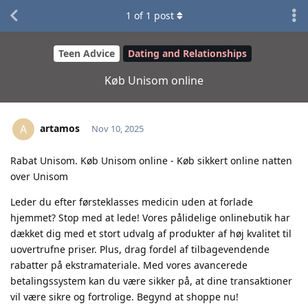
1
of
1
post
Teen Advice
Dating and Relationships
Køb Unisom online
artamos
A
Nov 10, 2025
Rabat Unisom. Køb Unisom online - Køb sikkert online natten
over Unisom
Leder du efter førsteklasses medicin uden at forlade
hjemmet? Stop med at lede! Vores pålidelige onlinebutik har
dækket dig med et stort udvalg af produkter af høj kvalitet til
uovertrufne priser. Plus, drag fordel af tilbagevendende
rabatter på ekstramateriale. Med vores avancerede
betalingssystem kan du være sikker på, at dine transaktioner
vil være sikre og fortrolige. Begynd at shoppe nu!