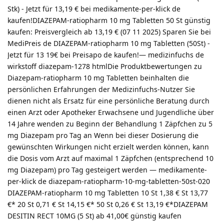
Stk) - Jetzt für 13,19 € bei medikamente-per-klick de
kaufen!DIAZEPAM-ratiopharm 10 mg Tabletten 50 St günstig
kaufen: Preisvergleich ab 13,19 € (07 11 2025) Sparen Sie bei
MediPreis de DIAZEPAM-ratiopharm 10 mg Tabletten (50St) -
Jetzt für 13 19€ bei Preisapo de kaufen!— medizinfuchs de
wirkstoff diazepam-1278 htmlDie Produktbewertungen zu
Diazepam-ratiopharm 10 mg Tabletten beinhalten die
persönlichen Erfahrungen der Medizinfuchs-Nutzer Sie
dienen nicht als Ersatz für eine persönliche Beratung durch
einen Arzt oder Apotheker Erwachsene und Jugendliche über
14 Jahre wenden zu Beginn der Behandlung 1 Zäpfchen zu 5
mg Diazepam pro Tag an Wenn bei dieser Dosierung die
gewünschten Wirkungen nicht erzielt werden können, kann
die Dosis vom Arzt auf maximal 1 Zäpfchen (entsprechend 10
mg Diazepam) pro Tag gesteigert werden — medikamente-
per-klick de diazepam-ratiopharm-10-mg-tabletten-50st-020
DIAZEPAM-ratiopharm 10 mg Tabletten 10 St 1,38 € St 13,77
€* 20 St 0,71 € St 14,15 €* 50 St 0,26 € St 13,19 €*DIAZEPAM
DESITIN RECT 10MG (5 St) ab 41,00€ günstig kaufen