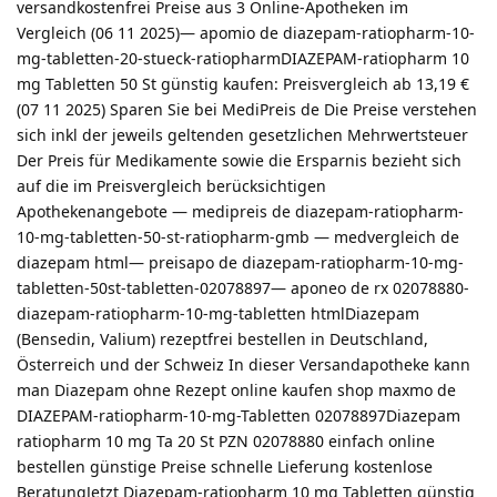
versandkostenfrei Preise aus 3 Online-Apotheken im
Vergleich (06 11 2025)— apomio de diazepam-ratiopharm-10-
mg-tabletten-20-stueck-ratiopharmDIAZEPAM-ratiopharm 10
mg Tabletten 50 St günstig kaufen: Preisvergleich ab 13,19 €
(07 11 2025) Sparen Sie bei MediPreis de Die Preise verstehen
sich inkl der jeweils geltenden gesetzlichen Mehrwertsteuer
Der Preis für Medikamente sowie die Ersparnis bezieht sich
auf die im Preisvergleich berücksichtigen
Apothekenangebote — medipreis de diazepam-ratiopharm-
10-mg-tabletten-50-st-ratiopharm-gmb — medvergleich de
diazepam html— preisapo de diazepam-ratiopharm-10-mg-
tabletten-50st-tabletten-02078897— aponeo de rx 02078880-
diazepam-ratiopharm-10-mg-tabletten htmlDiazepam
(Bensedin, Valium) rezeptfrei bestellen in Deutschland,
Österreich und der Schweiz In dieser Versandapotheke kann
man Diazepam ohne Rezept online kaufen shop maxmo de
DIAZEPAM-ratiopharm-10-mg-Tabletten 02078897Diazepam
ratiopharm 10 mg Ta 20 St PZN 02078880 einfach online
bestellen günstige Preise schnelle Lieferung kostenlose
BeratungJetzt Diazepam-ratiopharm 10 mg Tabletten günstig