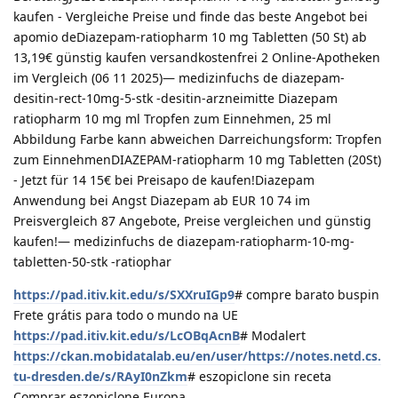
kaufen - Vergleiche Preise und finde das beste Angebot bei
apomio deDiazepam-ratiopharm 10 mg Tabletten (50 St) ab
13,19€ günstig kaufen versandkostenfrei 2 Online-Apotheken
im Vergleich (06 11 2025)— medizinfuchs de diazepam-
desitin-rect-10mg-5-stk -desitin-arzneimitte Diazepam
ratiopharm 10 mg ml Tropfen zum Einnehmen, 25 ml
Abbildung Farbe kann abweichen Darreichungsform: Tropfen
zum EinnehmenDIAZEPAM-ratiopharm 10 mg Tabletten (20St)
- Jetzt für 14 15€ bei Preisapo de kaufen!Diazepam
Anwendung bei Angst Diazepam ab EUR 10 74 im
Preisvergleich 87 Angebote, Preise vergleichen und günstig
kaufen!— medizinfuchs de diazepam-ratiopharm-10-mg-
tabletten-50-stk -ratiophar
https://pad.itiv.kit.edu/s/SXXruIGp9
# compre barato buspin
Frete grátis para todo o mundo na UE
https://pad.itiv.kit.edu/s/LcOBqAcnB
# Modalert
https://ckan.mobidatalab.eu/en/user/https://notes.netd.cs.
tu-dresden.de/s/RAyI0nZkm
# eszopiclone sin receta
Comprar eszopiclone Europa