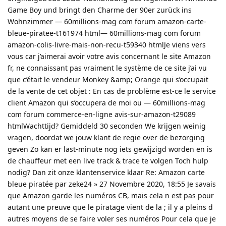
Game Boy und bringt den Charme der 90er zurück ins
Wohnzimmer — 60millions-mag com forum amazon-carte-
bleue-piratee-t161974 html— 60millions-mag com forum
amazon-colis-livre-mais-non-recu-t59340 htmlJe viens vers
vous car j’aimerai avoir votre avis concernant le site Amazon
fr, ne connaissant pas vraiment le système de ce site j’ai vu
que c’était le vendeur Monkey &amp; Orange qui s’occupait
de la vente de cet objet : En cas de problème est-ce le service
client Amazon qui s’occupera de moi ou — 60millions-mag
com forum commerce-en-ligne avis-sur-amazon-t29089
htmlWachttijd? Gemiddeld 30 seconden We krijgen weinig
vragen, doordat we jouw klant de regie over de bezorging
geven Zo kan er last-minute nog iets gewijzigd worden en is
de chauffeur met een live track & trace te volgen Toch hulp
nodig? Dan zit onze klantenservice klaar Re: Amazon carte
bleue piratée par zeke24 » 27 Novembre 2020, 18:55 Je savais
que Amazon garde les numéros CB, mais cela n est pas pour
autant une preuve que le piratage vient de la ; il y a pleins d
autres moyens de se faire voler ses numéros Pour cela que je