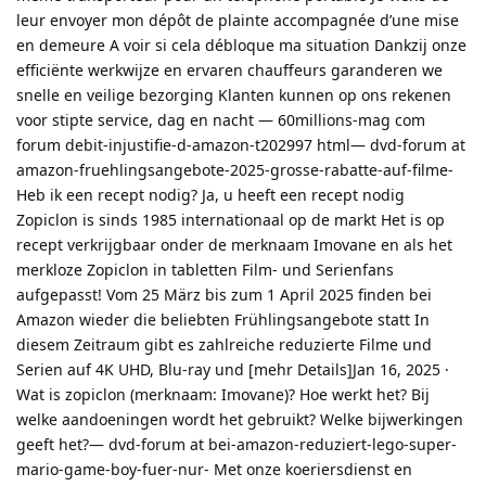
leur envoyer mon dépôt de plainte accompagnée d’une mise
en demeure A voir si cela débloque ma situation Dankzij onze
efficiënte werkwijze en ervaren chauffeurs garanderen we
snelle en veilige bezorging Klanten kunnen op ons rekenen
voor stipte service, dag en nacht — 60millions-mag com
forum debit-injustifie-d-amazon-t202997 html— dvd-forum at
amazon-fruehlingsangebote-2025-grosse-rabatte-auf-filme-
Heb ik een recept nodig? Ja, u heeft een recept nodig
Zopiclon is sinds 1985 internationaal op de markt Het is op
recept verkrijgbaar onder de merknaam Imovane en als het
merkloze Zopiclon in tabletten Film- und Serienfans
aufgepasst! Vom 25 März bis zum 1 April 2025 finden bei
Amazon wieder die beliebten Frühlingsangebote statt In
diesem Zeitraum gibt es zahlreiche reduzierte Filme und
Serien auf 4K UHD, Blu-ray und [mehr Details]Jan 16, 2025 ·
Wat is zopiclon (merknaam: Imovane)? Hoe werkt het? Bij
welke aandoeningen wordt het gebruikt? Welke bijwerkingen
geeft het?— dvd-forum at bei-amazon-reduziert-lego-super-
mario-game-boy-fuer-nur- Met onze koeriersdienst en