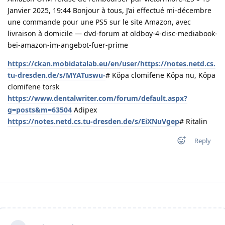
Janvier 2025, 19:44 Bonjour à tous, J’ai effectué mi-décembre
une commande pour une PS5 sur le site Amazon, avec
livraison à domicile — dvd-forum at oldboy-4-disc-mediabook-
bei-amazon-im-angebot-fuer-prime
https://ckan.mobidatalab.eu/en/user/https://notes.netd.cs.
tu-dresden.de/s/MYATuswu-
# Köpa clomifene Köpa nu, Köpa
clomifene torsk
https://www.dentalwriter.com/forum/default.aspx?
g=posts&m=63504
Adipex
https://notes.netd.cs.tu-dresden.de/s/EiXNuVgep
# Ritalin
Reply