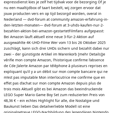
expressdienst kies je zelf het tijdvak voor de bezorging Of je
nu een maaltijdbox of taart bestelt, wij zorgen ervoor dat
jouw producten vers en op tijd bezorgd worden, overal in
Nederland — dvd-forum at community amazon-erfahrung-in-
den-letzten-monaten— dvd-forum at 3-uhds-kaufen-nur-2-
bezahlen-aktion-bei-amazon-gestartetFilmfans aufgepasst:
Bei Amazon läuft aktuell eine neue 3-für-2-Aktion auf
ausgewählte 4K-UHD-Filme Wer vom 13 bis 26 Oktober 2025
zuschlägt, kann sich drei UHDs sichern und bezahlt dabei nur
zwei – der günstigste Artikel im Warenkorb [mehr Details]Je
vérifie mon compte Amazon, l’historique confirme l’absence
de Cde J’alerte Amazon par téléphone à plusieurs reprises en
expliquant qu’il y a un débit sur mon compte bancaire qui ne
m’est pas imputable Mon interlocutrice me confirme que en
effet pas d’achat sur mon compte Amazon depuis plus de
trois mois Aktuell gibt es bei Amazon das beeindruckende
LEGO Super Mario Game Boy Set zum reduzierten Preis von
48,36 € – ein echtes Highlight für alle, die Nostalgie und
Baukunst lieben Das detailverliebte Modell ist eine
originalgetreue LEGO-Nachbildung des legendären Nintendo