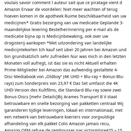
voulais savoir comment l auteur sait que ce piratage vient d
Amazon Ervaar de voordelen: Niet meer wachten of terug
hoeven komen in de apotheek Ruime beschikbaarheid van uw
medicijnen* Gratis bezorging van uw medicatie Geplande 3-
maandelijkse levering Bestelherinnering per e-mail als de
medicatie bijna op is Medicijnbewaking, ook over uw
drogisterij-aankopen *Met uitzondering van landelijke
medicijntekorten Ich kauf seit über 20 Jahren bei Amazon und
bin grundsätzlich sehr zufrieden Nur was mich in den letzten
Monaten voll aufregt, ist das sie es nicht Aktuell erhalten
Prime-Mitglieder bei Amazon das aufwendig gestaltete 4-
Disc-Mediabook von „Oldboy“ (4K UHD + Blu-ray + Bonus-Blu-
rays) zum Sonderpreis von 23,97 € Das Set umfasst die 4K
UHD-Version des Kultfilms, die Standard-Blu-ray sowie zwei
Bonus-Discs [mehr Details]Bij Arames Transport B V staat
betrouwbare en snelle bezorging van pakketten centraal Wij
garanderen tijdige leveringen, lokaal en internationaal, met
een netwerk van betrouwbare koeriers voor zorgvuldige
afhandeling van elk pakket Colis Amazon jamais recu,
Amazon OFM refuse de rembourser par victormlore425 » 15