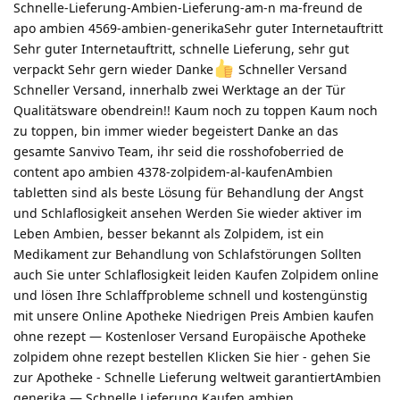
Schnelle-Lieferung-Ambien-Lieferung-am-n ma-freund de
apo ambien 4569-ambien-generikaSehr guter Internetauftritt
Sehr guter Internetauftritt, schnelle Lieferung, sehr gut
verpackt Sehr gern wieder Danke
Schneller Versand
Schneller Versand, innerhalb zwei Werktage an der Tür
Qualitätsware obendrein!! Kaum noch zu toppen Kaum noch
zu toppen, bin immer wieder begeistert Danke an das
gesamte Sanvivo Team, ihr seid die rosshofoberried de
content apo ambien 4378-zolpidem-al-kaufenAmbien
tabletten sind als beste Lösung für Behandlung der Angst
und Schlaflosigkeit ansehen Werden Sie wieder aktiver im
Leben Ambien, besser bekannt als Zolpidem, ist ein
Medikament zur Behandlung von Schlafstörungen Sollten
auch Sie unter Schlaflosigkeit leiden Kaufen Zolpidem online
und lösen Ihre Schlaffprobleme schnell und kostengünstig
mit unsere Online Apotheke Niedrigen Preis Ambien kaufen
ohne rezept — Kostenloser Versand Europäische Apotheke
zolpidem ohne rezept bestellen Klicken Sie hier - gehen Sie
zur Apotheke - Schnelle Lieferung weltweit garantiertAmbien
generika — Schnelle Lieferung Kaufen ambien