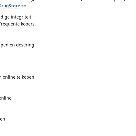
/DrugStore
==
dige integriteit.
frequente kopers.
pen en dosering.
 online te kopen
online
pen