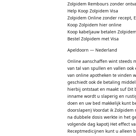
Zolpidem Rembours zonder ontva
Help Koop Zolpidem Visa
Zolpidem Online zonder recept, E
Koop Zolpidem hier online
Koop kabeljauw betalen Zolpide
Bestel Zolpidem met Visa
Apeldoorn — Nederland
Online aanschaffen wint steeds m
van tal van spullen en vallen ook
van online apotheken te vinden w
geschiedt ook de betaling midde
hierbij ontstaat en maakt suf Dit
inname wordt u slaperig en rusti
doen en uw bed makkelijk kunt be
doorslapen) Voordat ik Zolpidem
na dubbele dosis werkte in het g
volgende dag kapot) Het effect va
Receptmedicijnen kunt u alleen b