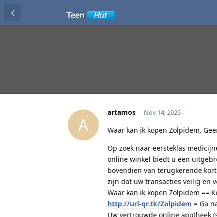
artamos
Nov 14, 2025
A
Waar kan ik kopen Zolpidem. Geen
Op zoek naar eersteklas medicijn
online winkel biedt u een uitgeb
bovendien van terugkerende korti
zijn dat uw transacties veilig en 
Waar kan ik kopen Zolpidem == Ko
http://url-qr.tk/Zolpidem
= Ga na
Uw vertrouwde online apotheek (s