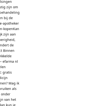
alsingen
stig zijn om
 behandeling
n bij de
de-apotheker
nen-kopenKan
jk zijn aan
perigheid,
indert de
ect Binnen
wikkelde
— efarma nl
elen
: gratis
icijn
jnen? Mag ik
bruiken als
n onder
jn van het
dan kun je