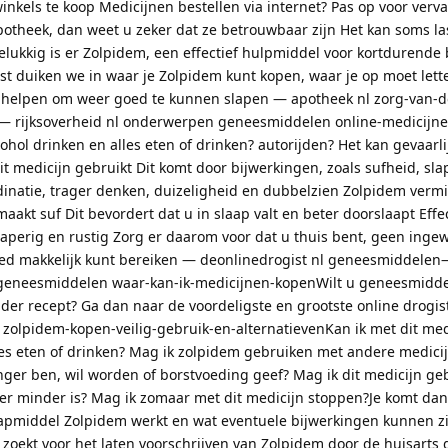
winkels te koop Medicijnen bestellen via internet? Pas op voor verv
potheek, dan weet u zeker dat ze betrouwbaar zijn Het kan soms la
elukkig is er Zolpidem, een effectief hulpmiddel voor kortdurende
st duiken we in waar je Zolpidem kunt kopen, waar je op moet lette
n helpen om weer goed te kunnen slapen — apotheek nl zorg-van-
t— rijksoverheid nl onderwerpen geneesmiddelen online-medicij
cohol drinken en alles eten of drinken? autorijden? Het kan gevaarli
it medicijn gebruikt Dit komt door bijwerkingen, zoals sufheid, sla
inatie, trager denken, duizeligheid en dubbelzien Zolpidem verm
maakt suf Dit bevordert dat u in slaap valt en beter doorslaapt Eff
aperig en rustig Zorg er daarom voor dat u thuis bent, geen inge
d makkelijk kunt bereiken — deonlinedrogist nl geneesmiddelen
 geneesmiddelen waar-kan-ik-medicijnen-kopenWilt u geneesmidd
nder recept? Ga dan naar de voordeligste en grootste online drogist
l zolpidem-kopen-veilig-gebruik-en-alternatievenKan ik met dit med
lles eten of drinken? Mag ik zolpidem gebruiken met andere medici
nger ben, wil worden of borstvoeding geef? Mag ik dit medicijn ge
ver minder is? Mag ik zomaar met dit medicijn stoppen?Je komt da
aapmiddel Zolpidem werkt en wat eventuele bijwerkingen kunnen zi
f zoekt voor het laten voorschrijven van Zolpidem door de huisarts 