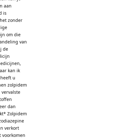
en aan
d is
 het zonder
lige
ijn om die
handeling van
j de
icijn
edicijnen,
aar kan ik
heeft u
jnen zolpidem
 vervalste
toffen
leer dan
ikt* Zolpidem
zodiazepine
n verkort
ht voorkomen