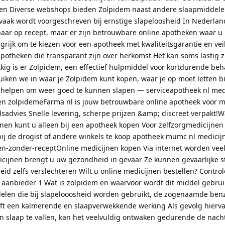
len Diverse webshops bieden Zolpidem naast andere slaapmiddel
vaak wordt voorgeschreven bij ernstige slapeloosheid In Nederlan
gbaar op recept, maar er zijn betrouwbare online apotheken waar u
ngrijk om te kiezen voor een apotheek met kwaliteitsgarantie en vei
apotheken die transparant zijn over herkomst Het kan soms lastig z
kig is er Zolpidem, een effectief hulpmiddel voor kortdurende be
uiken we in waar je Zolpidem kunt kopen, waar je op moet letten bi
n helpen om weer goed te kunnen slapen — serviceapotheek nl med
n zolpidemeFarma nl is jouw betrouwbare online apotheek voor m
advies Snelle levering, scherpe prijzen &amp; discreet verpakt!W
en kunt u alleen bij een apotheek kopen Voor zelfzorgmedicijnen 
bij de drogist of andere winkels te koop apotheek mumc nl medici
en-zonder-receptOnline medicijnen kopen Via internet worden veel
cijnen brengt u uw gezondheid in gevaar Ze kunnen gevaarlijke s
d zelfs verslechteren Wilt u online medicijnen bestellen? Contro
 aanbieder 1 Wat is zolpidem en waarvoor wordt dit middel gebru
elen die bij slapelooosheid worden gebruikt, de zogenaamde ben
t een kalmerende en slaapverwekkende werking Als gevolg hierva
 in slaap te vallen, kan het veelvuldig ontwaken gedurende de nac