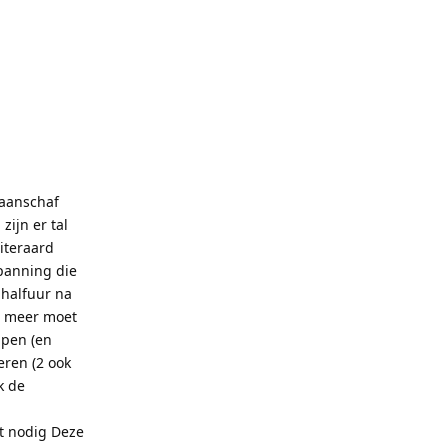
 aanschaf
zijn er tal
iteraard
panning die
 halfuur na
n meer moet
apen (en
eren (2 ook
k de
t nodig Deze