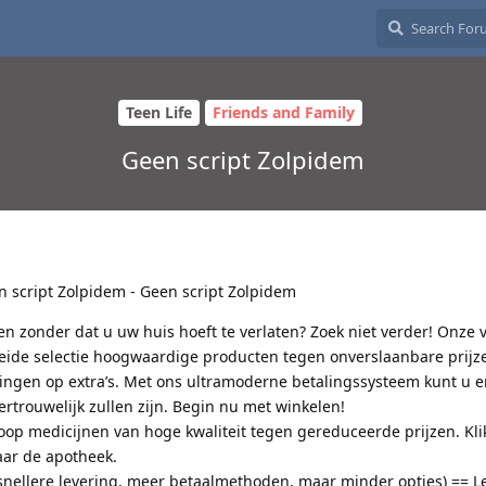
Teen Life
Friends and Family
Geen script Zolpidem
 script Zolpidem - Geen script Zolpidem
en zonder dat u uw huis hoeft te verlaten? Zoek niet verder! Onze
reide selectie hoogwaardige producten tegen onverslaanbare prijze
ngen op extra’s. Met ons ultramoderne betalingssysteem kunt u e
vertrouwelijk zullen zijn. Begin nu met winkelen!
op medicijnen van hoge kwaliteit tegen gereduceerde prijzen. Klik
ar de apotheek.
nellere levering, meer betaalmethoden, maar minder opties) == L