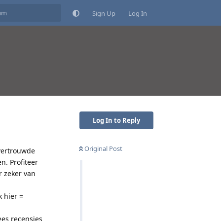
Sign Up
Log In
Log In to Reply
Original Post
 vertrouwde
n. Profiteer
r zeker van
 hier =
ees recensies