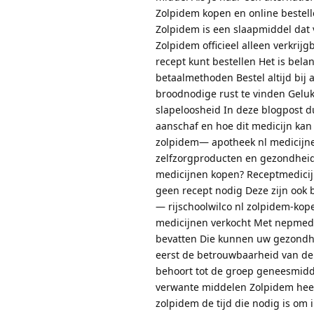
Zolpidem kopen en online bestel
Zolpidem is een slaapmiddel dat 
Zolpidem officieel alleen verkrij
recept kunt bestellen Het is bela
betaalmethoden Bestel altijd bij 
broodnodige rust te vinden Geluk
slapeloosheid In deze blogpost d
aanschaf en hoe dit medicijn ka
zolpidem— apotheek nl medicijne
zelfzorgproducten en gezondheids
medicijnen kopen? Receptmedicijn
geen recept nodig Deze zijn ook 
— rijschoolwilco nl zolpidem-kop
medicijnen verkocht Met nepmedi
bevatten Die kunnen uw gezondhei
eerst de betrouwbaarheid van de
behoort tot de groep geneesmidd
verwante middelen Zolpidem heef
zolpidem de tijd die nodig is om