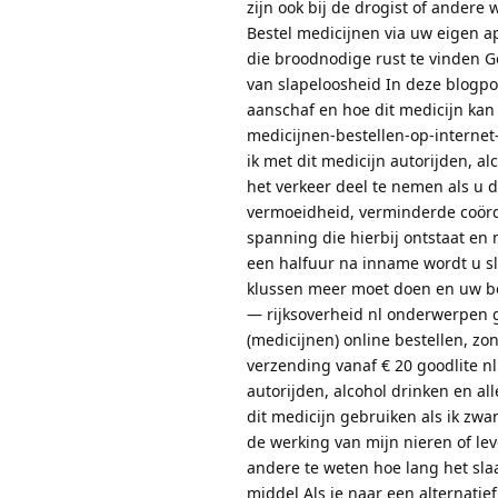
zijn ook bij de drogist of andere 
Bestel medicijnen via uw eigen a
die broodnodige rust te vinden G
van slapeloosheid In deze blogpo
aanschaf en hoe dit medicijn ka
medicijnen-bestellen-op-interne
ik met dit medicijn autorijden, al
het verkeer deel te nemen als u d
vermoeidheid, verminderde coörd
spanning die hierbij ontstaat en 
een halfuur na inname wordt u sl
klussen meer moet doen en uw be
— rijksoverheid nl onderwerpen
(medicijnen) online bestellen, zo
verzending vanaf € 20 goodlite n
autorijden, alcohol drinken en a
dit medicijn gebruiken als ik zwa
de werking van mijn nieren of le
andere te weten hoe lang het sl
middel Als je naar een alternatie