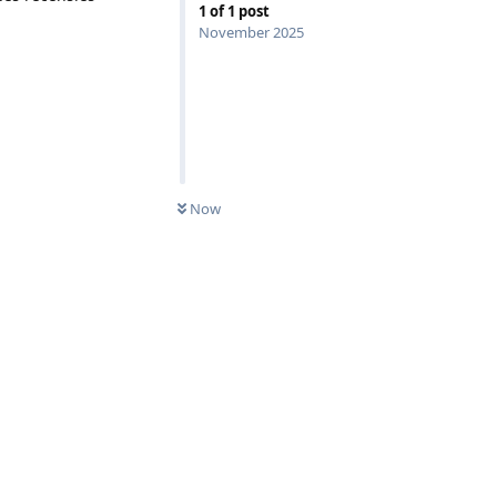
1
of
1
post
November 2025
Now