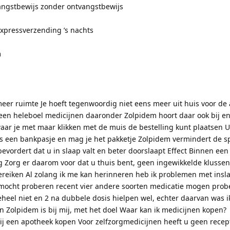
ngstbewijs zonder ontvangstbewijs
xpressverzending ’s nachts
m
eer ruimte Je hoeft tegenwoordig niet eens meer uit huis voor de
 een heleboel medicijnen daaronder Zolpidem hoort daar ook bij en 
aar je met maar klikken met de muis de bestelling kunt plaatsen U
ls een bankpasje en mag je het pakketje Zolpidem vermindert de s
 bevordert dat u in slaap valt en beter doorslaapt Effect Binnen een
g Zorg er daarom voor dat u thuis bent, geen ingewikkelde klusse
reiken Al zolang ik me kan herinneren heb ik problemen met insl
 mocht proberen recent vier andere soorten medicatie mogen prob
eheel niet en 2 na dubbele dosis hielpen wel, echter daarvan was i
n Zolpidem is bij mij, met het doel Waar kan ik medicijnen kopen?
ij een apotheek kopen Voor zelfzorgmedicijnen heeft u geen recep