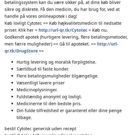
betalingssystem kan du være sikker på, at dine køb bliver
sikre og diskrete. Få den medicin, du har brug for, ved at
handle på vores onlineapotek i dag!
Køb lovligt Cytotec == Køb højkvalitetsmedicin til nedsatte
priser. Klik her =
http://url-qr.tk/Cytotec
= Køb nu.
Godkendt apotek (hurtigere levering, flere betalingsmetoder,
men færre muligheder) == Gå til apoteket. ==
http://url-
qr.tk/DrugStore
==
Hurtig levering og moralsk forpligtelse.
Særtilbud til faste kunder.
Flere betalingsmuligheder tilgængelige.
Væsentligt lavere priser
Medicinoplysninger.
Fuldstændig anonymt og lovligt.
Medicinerne til den bedste pris.
Din fulde tilfredshed er garanteret eller dine penge
tilbage.
bestil Cytotec generisk uden recept