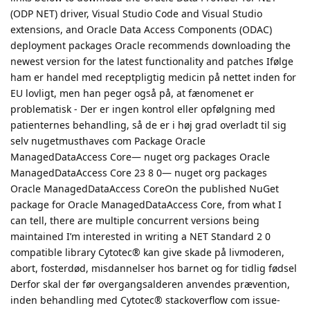
(ODP NET) driver, Visual Studio Code and Visual Studio
extensions, and Oracle Data Access Components (ODAC)
deployment packages Oracle recommends downloading the
newest version for the latest functionality and patches Ifølge
ham er handel med receptpligtig medicin på nettet inden for
EU lovligt, men han peger også på, at fænomenet er
problematisk - Der er ingen kontrol eller opfølgning med
patienternes behandling, så de er i høj grad overladt til sig
selv nugetmusthaves com Package Oracle
ManagedDataAccess Core— nuget org packages Oracle
ManagedDataAccess Core 23 8 0— nuget org packages
Oracle ManagedDataAccess CoreOn the published NuGet
package for Oracle ManagedDataAccess Core, from what I
can tell, there are multiple concurrent versions being
maintained I’m interested in writing a NET Standard 2 0
compatible library Cytotec® kan give skade på livmoderen,
abort, fosterdød, misdannelser hos barnet og for tidlig fødsel
Derfor skal der før overgangsalderen anvendes prævention,
inden behandling med Cytotec® stackoverflow com issue-