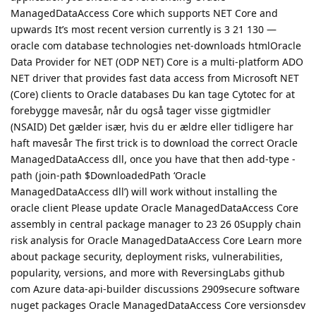
ManagedDataAccess Core which supports NET Core and
upwards It’s most recent version currently is 3 21 130 —
oracle com database technologies net-downloads htmlOracle
Data Provider for NET (ODP NET) Core is a multi-platform ADO
NET driver that provides fast data access from Microsoft NET
(Core) clients to Oracle databases Du kan tage Cytotec for at
forebygge mavesår, når du også tager visse gigtmidler
(NSAID) Det gælder især, hvis du er ældre eller tidligere har
haft mavesår The first trick is to download the correct Oracle
ManagedDataAccess dll, once you have that then add-type -
path (join-path $DownloadedPath ‘Oracle
ManagedDataAccess dll’) will work without installing the
oracle client Please update Oracle ManagedDataAccess Core
assembly in central package manager to 23 26 0Supply chain
risk analysis for Oracle ManagedDataAccess Core Learn more
about package security, deployment risks, vulnerabilities,
popularity, versions, and more with ReversingLabs github
com Azure data-api-builder discussions 2909secure software
nuget packages Oracle ManagedDataAccess Core versionsdev