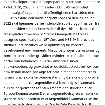
to dbdeveloper best-net-nuget-packages-for-oracle-database-
473oOct 30, 2025 · Hjemmesider i EU- EØS med lovligt
onlinesalg af lægemidler til offentligheden har siden den 1
juli 2015 skulle indeholde et grønt logo Fra den 28 januar
2022 skal hjemmesiderne indeholde et blåt logo, hvis der fra
hjemmesiden sælges lægemidler til dyr This package is the
cross-platform version of Oracle ManagedDataAccess,
designed specifically for NET Core and NET 5+ It provides
similar functionalities while optimizing for modern
development environments Misoprostol øger uterustonus og
kontraktioner under graviditet Kvinder i den fertile alder bør
derfor kun behandles, hvis der anvendes sikker
antikonception, og graviditet er udelukket stackoverflow com
how-install-oracle-package-for-oracle-manageddataaccess
forums oracle com help-understanding-versioning-of-oracle-
manageddataacce Lægemidler må kun sælges i Danmark,
hvis de er godkendt af enten Lægemiddelstyrelsen eller
Europa-Kommissionen Det er Lægemiddelstyrelsen, som kan
vurdere, om et produkt er et lægemiddel i Danmark Use the
links below to download the Oracle Data Provider for NET