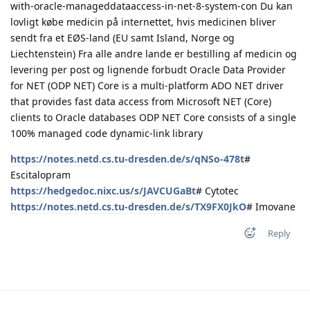
with-oracle-manageddataaccess-in-net-8-system-con Du kan
lovligt købe medicin på internettet, hvis medicinen bliver
sendt fra et EØS-land (EU samt Island, Norge og
Liechtenstein) Fra alle andre lande er bestilling af medicin og
levering per post og lignende forbudt Oracle Data Provider
for NET (ODP NET) Core is a multi-platform ADO NET driver
that provides fast data access from Microsoft NET (Core)
clients to Oracle databases ODP NET Core consists of a single
100% managed code dynamic-link library
https://notes.netd.cs.tu-dresden.de/s/qNSo-478t
#
Escitalopram
https://hedgedoc.nixc.us/s/JAVCUGaBt
# Cytotec
https://notes.netd.cs.tu-dresden.de/s/TX9FX0JkO
# Imovane
Reply