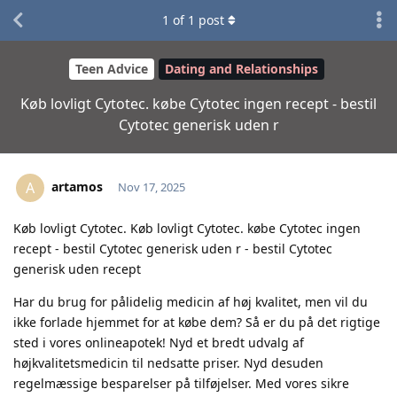
1
of
1
post
Teen Advice
Dating and Relationships
Køb lovligt Cytotec. købe Cytotec ingen recept - bestil
Cytotec generisk uden r
artamos
A
Nov 17, 2025
Køb lovligt Cytotec. Køb lovligt Cytotec. købe Cytotec ingen
recept - bestil Cytotec generisk uden r - bestil Cytotec
generisk uden recept
Har du brug for pålidelig medicin af høj kvalitet, men vil du
ikke forlade hjemmet for at købe dem? Så er du på det rigtige
sted i vores onlineapotek! Nyd et bredt udvalg af
højkvalitetsmedicin til nedsatte priser. Nyd desuden
regelmæssige besparelser på tilføjelser. Med vores sikre