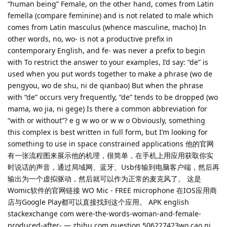
“human being” Female, on the other hand, comes from Latin
femella (compare feminine) and is not related to male which
comes from Latin masculus (whence masculine, macho) In
other words, no, wo- is not a productive prefix in
contemporary English, and fe- was never a prefix to begin
with To restrict the answer to your examples, I’d say: “de” is
used when you put words together to make a phrase (wo de
pengyou, wo de shu, ni de qianbao) But when the phrase
with “de” occurs very frequently, “de” tends to be dropped (wo
mama, wo jia, ni gege) Is there a common abbreviation for
“with or without”? e g w wo or w w o Obviously, something
this complex is best written in full form, but I’m looking for
something to use in space constrained applications 他的官网
有一张流程图来展示他的机理，很简单，在手机上用应用获取你实
时说话的声音，通过局域网、蓝牙、Usb传输到电脑客户端，然后再
输出为一个虚拟驱动，然后就可以作为正常的麦克风了。 这是
Womic软件的官网链接 WO Mic - FREE microphone 在IOS应用商
店与Google Play都可以直接找到这个应用。 APK english
stackexchange com were-the-words-woman-and-female-
produced-after- — zhihu com question 506227423wo cao ni,