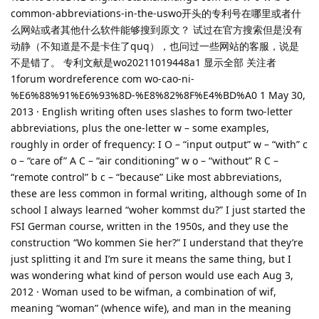
common-abbreviations-in-the-uswo开头的专利号在哪里或者什
么网站或者其他什么软件能够搜到原文？ 试过在官方搜索但是没有
动静（不知道是不是卡住了quq），也问过一些网站的客服，说是
不是错了。 专利文献是wo20211019448a1 显示全部 关注者
1forum wordreference com wo-cao-ni-
%E6%88%91%E6%93%8D-%E8%82%8F%E4%BD%A0 1 May 30,
2013 · English writing often uses slashes to form two-letter
abbreviations, plus the one-letter w – some examples,
roughly in order of frequency: I O – “input output” w – “with” c
o – “care of” A C – “air conditioning” w o – “without” R C –
“remote control” b c – “because” Like most abbreviations,
these are less common in formal writing, although some of In
school I always learned “woher kommst du?” I just started the
FSI German course, written in the 1950s, and they use the
construction “Wo kommen Sie her?” I understand that they’re
just splitting it and I’m sure it means the same thing, but I
was wondering what kind of person would use each Aug 3,
2012 · Woman used to be wifman, a combination of wif,
meaning “woman” (whence wife), and man in the meaning