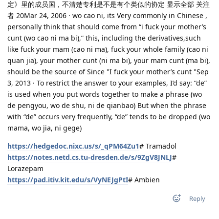
定》里的成员国，不清楚专利是不是有个类似的协定 显示全部 关注
者 20Mar 24, 2006 · wo cao ni, its Very commonly in Chinese ,
personally think that should come from “i fuck your mother’s
cunt (wo cao ni ma bi),” this, including the derivatives,such
like fuck your mam (cao ni ma), fuck your whole family (cao ni
quan jia), your mother cunt (ni ma bi), your mam cunt (ma bi),
should be the source of Since "I fuck your mother’s cunt "Sep
3, 2013 · To restrict the answer to your examples, I’d say: “de”
is used when you put words together to make a phrase (wo
de pengyou, wo de shu, ni de qianbao) But when the phrase
with “de” occurs very frequently, “de” tends to be dropped (wo
mama, wo jia, ni gege)
https://hedgedoc.nixc.us/s/_qPM64Zu1
# Tramadol
https://notes.netd.cs.tu-dresden.de/s/9ZgV8JNLJ
#
Lorazepam
https://pad.itiv.kit.edu/s/VyNEJgPtI
# Ambien
Reply