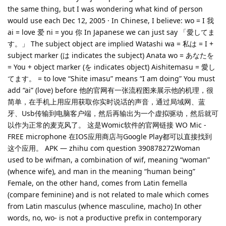
the same thing, but I was wondering what kind of person
would use each Dec 12, 2005 · In Chinese, I believe: wo = I 我
ai = love 爱 ni = you 你 In Japanese we can just say 「愛してま
す。」 The subject object are implied Watashi wa = 私は = I +
subject marker (は indicates the subject) Anata wo = あなたを
= You + object marker (を indicates object) Aishitemasu = 愛し
てます。 = to love “Shite imasu” means “I am doing” You must
add “ai” (love) before 他的官网有一张流程图来展示他的机理，很
简单，在手机上用应用获取你实时说话的声音，通过局域网、蓝
牙、Usb传输到电脑客户端，然后再输出为一个虚拟驱动，然后就可
以作为正常的麦克风了。 这是Womic软件的官网链接 WO Mic -
FREE microphone 在IOS应用商店与Google Play都可以直接找到
这个应用。 APK — zhihu com question 390878272Woman
used to be wifman, a combination of wif, meaning “woman”
(whence wife), and man in the meaning “human being”
Female, on the other hand, comes from Latin femella
(compare feminine) and is not related to male which comes
from Latin masculus (whence masculine, macho) In other
words, no, wo- is not a productive prefix in contemporary