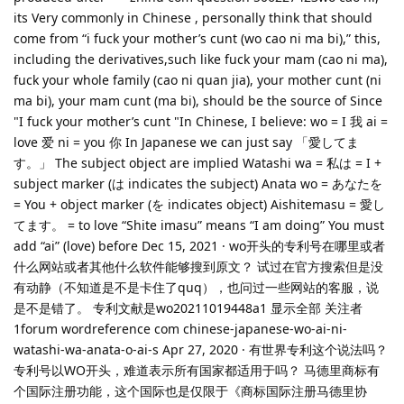
its Very commonly in Chinese , personally think that should
come from “i fuck your mother’s cunt (wo cao ni ma bi),” this,
including the derivatives,such like fuck your mam (cao ni ma),
fuck your whole family (cao ni quan jia), your mother cunt (ni
ma bi), your mam cunt (ma bi), should be the source of Since
"I fuck your mother’s cunt "In Chinese, I believe: wo = I 我 ai =
love 爱 ni = you 你 In Japanese we can just say 「愛してま
す。」 The subject object are implied Watashi wa = 私は = I +
subject marker (は indicates the subject) Anata wo = あなたを
= You + object marker (を indicates object) Aishitemasu = 愛し
てます。 = to love “Shite imasu” means “I am doing” You must
add “ai” (love) before Dec 15, 2021 · wo开头的专利号在哪里或者
什么网站或者其他什么软件能够搜到原文？ 试过在官方搜索但是没
有动静（不知道是不是卡住了quq），也问过一些网站的客服，说
是不是错了。 专利文献是wo20211019448a1 显示全部 关注者
1forum wordreference com chinese-japanese-wo-ai-ni-
watashi-wa-anata-o-ai-s Apr 27, 2020 · 有世界专利这个说法吗？
专利号以WO开头，难道表示所有国家都适用于吗？ 马德里商标有
个国际注册功能，这个国际也是仅限于《商标国际注册马德里协