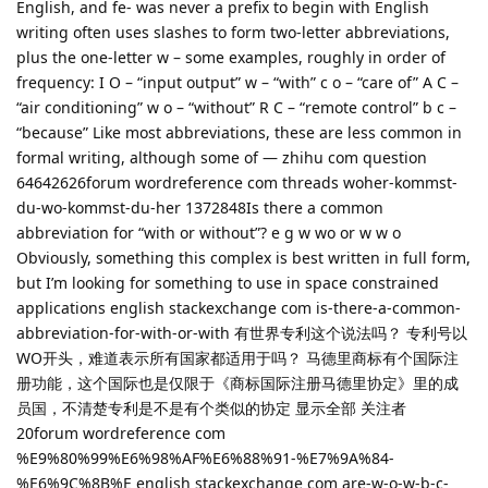
English, and fe- was never a prefix to begin with English
writing often uses slashes to form two-letter abbreviations,
plus the one-letter w – some examples, roughly in order of
frequency: I O – “input output” w – “with” c o – “care of” A C –
“air conditioning” w o – “without” R C – “remote control” b c –
“because” Like most abbreviations, these are less common in
formal writing, although some of — zhihu com question
64642626forum wordreference com threads woher-kommst-
du-wo-kommst-du-her 1372848Is there a common
abbreviation for “with or without”? e g w wo or w w o
Obviously, something this complex is best written in full form,
but I’m looking for something to use in space constrained
applications english stackexchange com is-there-a-common-
abbreviation-for-with-or-with 有世界专利这个说法吗？ 专利号以
WO开头，难道表示所有国家都适用于吗？ 马德里商标有个国际注
册功能，这个国际也是仅限于《商标国际注册马德里协定》里的成
员国，不清楚专利是不是有个类似的协定 显示全部 关注者
20forum wordreference com
%E9%80%99%E6%98%AF%E6%88%91-%E7%9A%84-
%E6%9C%8B%E english stackexchange com are-w-o-w-b-c-