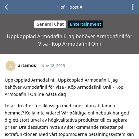
1
of
1
post
General Chat
Entertainment
Uppkopplad Armodafinil. Jag behöver Armodafinil för
Visa - Köp Armodafinil Onli
artamos
A
Nov 18, 2025
Uppkopplad Armodafinil. Uppkopplad Armodafinil. Jag
behöver Armodafinil för Visa - Köp Armodafinil Onli - Köp
Armodafinil Online nästa dag
Letar du efter förstklassiga mediciner utan att lämna
hemmet? Kolla inte vidare! Vår pålitliga onlinebutik har gett
dig ett stort urval av högkvalitativa produkter till oslagbara
priser. Dra dessutom nytta av återkommande rabatter på
extrafunktioner. Med vårt toppmoderna betalningssystem kan