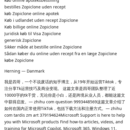
køb online apoteksbestilling
bestilles Zopiclone uden recept
køb Zopiclone online apotek
Køb i udlandet uden recept Zopiclone
Køb billige online Zopiclone
Juridisk køb til Visa Zopiclone
generisk Zopiclone
Sikker måde at bestille online Zopiclone
Sådan køber du online uden recept fra en læge Zopiclone
købe Zopiclone
Herning — Danmark
我是四哥，一个不说废话的知乎博主，从19年开始运营Tiktok，专
注分享Tk运营技巧及商业变现。 这篇文章是四哥团队整理了近
10000字的tk干货，无论你是小白，还是跨境从业人员，都能这篇文
中获得启发。— zhihu com question 9993448569这篇文章介绍了
如何在国内正常使用TikTok，包括下载方法和注册方式。— zhihu
com tardis zm art 379194624Microsoft Support is here to help
you with Microsoft products Find how-to articles, videos, and
training for Microsoft Copilot, Microsoft 365, Windows 11,