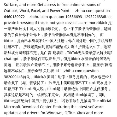
Surface, and more Get access to free online versions of
Outlook, Word, Excel, and PowerPoint — zhihu com question
6460180072— zhihu com question 1933669311295226336Use
private browsing if this is not your device Learn moretiktok 是
一家严重歧视中国人的新加坡公司。 你上不了脸书油管推特，是国
家为了保护你不让你上，脸书油管推特本身是不限制你的。 而
tiktok，是自己本身就不让中国人注册，你在国外用中国的手机号都
注册不了。 所以老美你到底能不能给点力啊？折腾这么久了，连家
新加坡公司都搞不定，是白宫 翻墙后，TikTok无法登录怎么解决呢?
chat gpt ，脸书等软件可以正常用，但是tiktok 在登录的时候遇到
问题。 用谷歌账户登录不上，用脸书账号也登录不上，都显示“网络
连接不成功”… 显示全部 关注者 14— zhihu com question
382000443首先，tiktok在美国主动停止服务是真的，现在也已经主
动恢复了（与川普谈拢了） 昨天是中美印都用不了Tiktok 现在是中
印都用不了tiktok 有人说，tiktok是主动拒绝为中国用户提供服务，
其实这话是不对的，或者说不完全。 真相是tiktok被墙了，同时
tiktok也拒绝为中国用户提供服务。 谷歌系软件是被墙 The official
Microsoft Download Center Featuring the latest software
updates and drivers for Windows, Office, Xbox and more