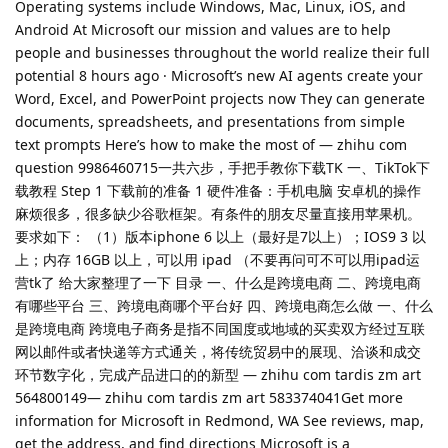
Operating systems include Windows, Mac, Linux, iOS, and
Android At Microsoft our mission and values are to help
people and businesses throughout the world realize their full
potential 8 hours ago · Microsoft’s new AI agents create your
Word, Excel, and PowerPoint projects now They can generate
documents, spreadsheets, and presentations from simple
text prompts Here’s how to make the most of — zhihu com
question 9986460715一共六步，手把手教你下载TK 一、TikTok下
载教程 Step 1 下载前的准备 1 硬件准备：手机电脑 安卓机的操作
麻烦很多，很多缺少谷歌框架。有条件的朋友尽量直接用苹果机。
要求如下： （1）版本iphone 6 以上（最好是7以上）；IOS9 3 以
上；内存 16GB 以上，可以用 ipad （不要再问可不可以用ipad运
营tk了 给大家整理了一下 目录 一、什么是跨境电商 二、跨境电商
有哪些平台 三、跨境电商哪个平台好 四、跨境电商怎么做 一、什么
是跨境电商 跨境电子商务是指不同国度或地域的买卖双方经过互联
网以邮件或者快递等方式通关，将传统贸易中的展现、洽谈和成交
环节数字化，完成产品进口的的新型 — zhihu com tardis zm art
564800149— zhihu com tardis zm art 583374041Get more
information for Microsoft in Redmond, WA See reviews, map,
get the address, and find directions Microsoft is a