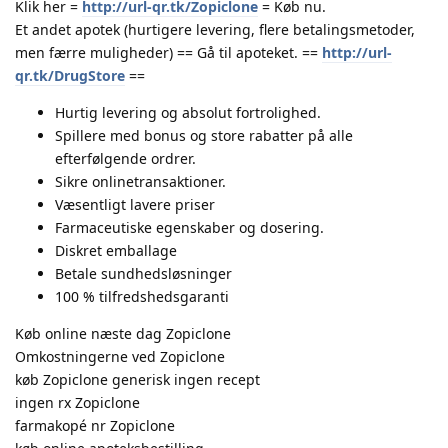
Klik her =
http://url-qr.tk/Zopiclone
= Køb nu.
Et andet apotek (hurtigere levering, flere betalingsmetoder,
men færre muligheder) == Gå til apoteket. ==
http://url-
qr.tk/DrugStore
==
Hurtig levering og absolut fortrolighed.
Spillere med bonus og store rabatter på alle
efterfølgende ordrer.
Sikre onlinetransaktioner.
Væsentligt lavere priser
Farmaceutiske egenskaber og dosering.
Diskret emballage
Betale sundhedsløsninger
100 % tilfredshedsgaranti
Køb online næste dag Zopiclone
Omkostningerne ved Zopiclone
køb Zopiclone generisk ingen recept
ingen rx Zopiclone
farmakopé nr Zopiclone