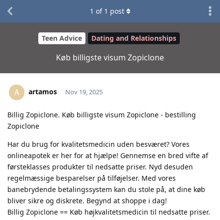
1
of
1
post
Teen Advice
Dating and Relationships
Køb billigste visum Zopiclone
artamos
A
Nov 19, 2025
Billig Zopiclone. Køb billigste visum Zopiclone - bestilling
Zopiclone
Har du brug for kvalitetsmedicin uden besværet? Vores
onlineapotek er her for at hjælpe! Gennemse en bred vifte af
førsteklasses produkter til nedsatte priser. Nyd desuden
regelmæssige besparelser på tilføjelser. Med vores
banebrydende betalingssystem kan du stole på, at dine køb
bliver sikre og diskrete. Begynd at shoppe i dag!
Billig Zopiclone == Køb højkvalitetsmedicin til nedsatte priser.