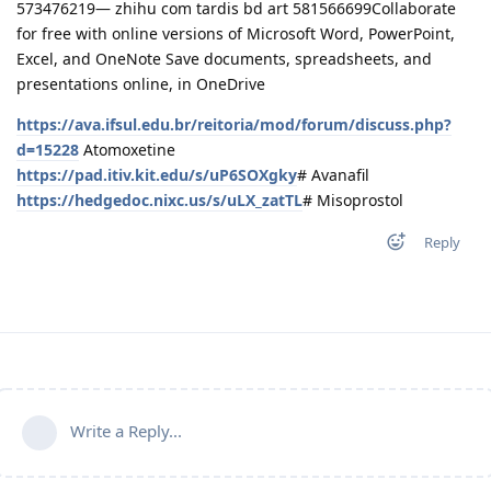
573476219— zhihu com tardis bd art 581566699Collaborate
for free with online versions of Microsoft Word, PowerPoint,
Excel, and OneNote Save documents, spreadsheets, and
presentations online, in OneDrive
https://ava.ifsul.edu.br/reitoria/mod/forum/discuss.php?
d=15228
Atomoxetine
https://pad.itiv.kit.edu/s/uP6SOXgky
# Avanafil
https://hedgedoc.nixc.us/s/uLX_zatTL
# Misoprostol
Reply
Write a Reply...