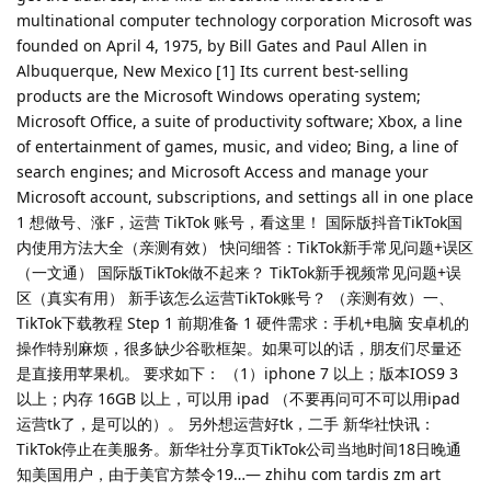
multinational computer technology corporation Microsoft was
founded on April 4, 1975, by Bill Gates and Paul Allen in
Albuquerque, New Mexico [1] Its current best-selling
products are the Microsoft Windows operating system;
Microsoft Office, a suite of productivity software; Xbox, a line
of entertainment of games, music, and video; Bing, a line of
search engines; and Microsoft Access and manage your
Microsoft account, subscriptions, and settings all in one place
1 想做号、涨F，运营 TikTok 账号，看这里！ 国际版抖音TikTok国
内使用方法大全（亲测有效） 快问细答：TikTok新手常见问题+误区
（一文通） 国际版TikTok做不起来？ TikTok新手视频常见问题+误
区（真实有用） 新手该怎么运营TikTok账号？ （亲测有效）一、
TikTok下载教程 Step 1 前期准备 1 硬件需求：手机+电脑 安卓机的
操作特别麻烦，很多缺少谷歌框架。如果可以的话，朋友们尽量还
是直接用苹果机。 要求如下： （1）iphone 7 以上；版本IOS9 3
以上；内存 16GB 以上，可以用 ipad （不要再问可不可以用ipad
运营tk了，是可以的）。 另外想运营好tk，二手 新华社快讯：
TikTok停止在美服务。新华社分享页TikTok公司当地时间18日晚通
知美国用户，由于美官方禁令19…— zhihu com tardis zm art