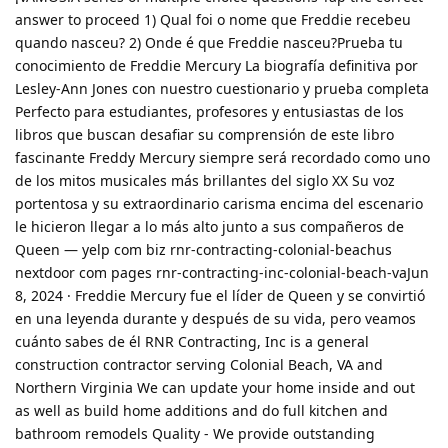
answer to proceed 1) Qual foi o nome que Freddie recebeu
quando nasceu? 2) Onde é que Freddie nasceu?Prueba tu
conocimiento de Freddie Mercury La biografía definitiva por
Lesley-Ann Jones con nuestro cuestionario y prueba completa
Perfecto para estudiantes, profesores y entusiastas de los
libros que buscan desafiar su comprensión de este libro
fascinante Freddy Mercury siempre será recordado como uno
de los mitos musicales más brillantes del siglo XX Su voz
portentosa y su extraordinario carisma encima del escenario
le hicieron llegar a lo más alto junto a sus compañeros de
Queen — yelp com biz rnr-contracting-colonial-beachus
nextdoor com pages rnr-contracting-inc-colonial-beach-vaJun
8, 2024 · Freddie Mercury fue el líder de Queen y se convirtió
en una leyenda durante y después de su vida, pero veamos
cuánto sabes de él RNR Contracting, Inc is a general
construction contractor serving Colonial Beach, VA and
Northern Virginia We can update your home inside and out
as well as build home additions and do full kitchen and
bathroom remodels Quality - We provide outstanding