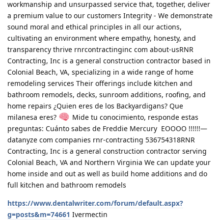
workmanship and unsurpassed service that, together, deliver
a premium value to our customers Integrity - We demonstrate
sound moral and ethical principles in all our actions,
cultivating an environment where empathy, honesty, and
transparency thrive rnrcontractinginc com about-usRNR
Contracting, Inc is a general construction contractor based in
Colonial Beach, VA, specializing in a wide range of home
remodeling services Their offerings include kitchen and
bathroom remodels, decks, sunroom additions, roofing, and
home repairs ¿Quien eres de los Backyardigans? Que
milanesa eres?
Mide tu conocimiento, responde estas
preguntas: Cuánto sabes de Freddie Mercury ️ EOOOO !!!!!!—
datanyze com companies rnr-contracting 536754318RNR
Contracting, Inc is a general construction contractor serving
Colonial Beach, VA and Northern Virginia We can update your
home inside and out as well as build home additions and do
full kitchen and bathroom remodels
https://www.dentalwriter.com/forum/default.aspx?
g=posts&m=74661
Ivermectin