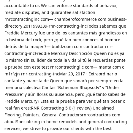
accountable to us We can enforce standards of behavior,
mediate disputes, and guarantee satisfaction
rnrcontractinginc com— chamberofcommerce com business-
directory 2011999339-rnr-contracting-incTodos sabemos que
Freddie Mercury fue uno de los cantantes más grandiosos en
la historia del rock, pero ¿qué tan bien conoces al hombre
detrás de la imagen?— buildzoom com contractor rnr-
contracting-incFreddie Mercury Descripción Queen no es ya
lo mismo sin su líder de toda la vida Si tú le recuerdas ponte
a prueba con este test rnrcontractingllc com— manta com c
m1rfzjn rnr-contracting-incMar 29, 2017 · Extraordinario
cantante y pianista de Queen que sonará por siempre en la
memoria colectiva Cantas “Bohemian Rhapsody” y “Under
Pressure” y aún lloras su ausencia, pero ¿qué tanto sabes de
Freddie Mercury? Esta es la prueba para ver qué tan poser o
real fan eres:RNR Contracting 5 0 (1 review) Unclaimed
Flooring, Painters, General Contractorsrnrcontractors com
aboutSpecializing in home remodels and general contracting
services, we strive to provide our clients with the best