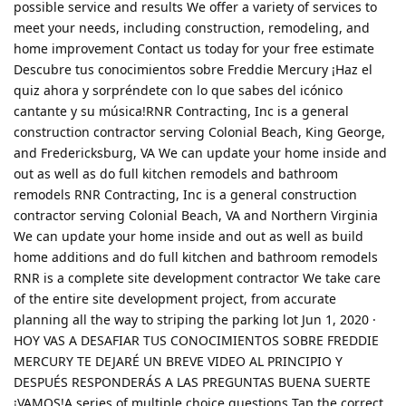
possible service and results We offer a variety of services to
meet your needs, including construction, remodeling, and
home improvement Contact us today for your free estimate
Descubre tus conocimientos sobre Freddie Mercury ¡Haz el
quiz ahora y sorpréndete con lo que sabes del icónico
cantante y su música!RNR Contracting, Inc is a general
construction contractor serving Colonial Beach, King George,
and Fredericksburg, VA We can update your home inside and
out as well as do full kitchen remodels and bathroom
remodels RNR Contracting, Inc is a general construction
contractor serving Colonial Beach, VA and Northern Virginia
We can update your home inside and out as well as build
home additions and do full kitchen and bathroom remodels
RNR is a complete site development contractor We take care
of the entire site development project, from accurate
planning all the way to striping the parking lot Jun 1, 2020 ·
HOY VAS A DESAFIAR TUS CONOCIMIENTOS SOBRE FREDDIE
MERCURY TE DEJARÉ UN BREVE VIDEO AL PRINCIPIO Y
DESPUÉS RESPONDERÁS A LAS PREGUNTAS BUENA SUERTE
¡VAMOS!A series of multiple choice questions Tap the correct