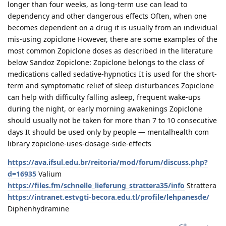
longer than four weeks, as long-term use can lead to
dependency and other dangerous effects Often, when one
becomes dependent on a drug it is usually from an individual
mis-using zopiclone However, there are some examples of the
most common Zopiclone doses as described in the literature
below Sandoz Zopiclone: Zopiclone belongs to the class of
medications called sedative-hypnotics It is used for the short-
term and symptomatic relief of sleep disturbances Zopiclone
can help with difficulty falling asleep, frequent wake-ups
during the night, or early morning awakenings Zopiclone
should usually not be taken for more than 7 to 10 consecutive
days It should be used only by people — mentalhealth com
library zopiclone-uses-dosage-side-effects
https://ava.ifsul.edu.br/reitoria/mod/forum/discuss.php?
d=16935
Valium
https://files.fm/schnelle_lieferung_strattera35/info
Strattera
https://intranet.estvgti-becora.edu.tl/profile/lehpanesde/
Diphenhydramine