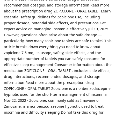
recommended dosages, and storage information Read more
about the prescription drug ZOPICLONE - ORAL TABLET Learn
essential safety guidelines for Zopiclone use, including
proper dosage, potential side effects, and precautions Get
expert advice on managing insomnia effectively Jul 19, 2025 ·
However, questions often arise about the safe dosage —
particularly, how many zopiclone tablets are safe to take? This
article breaks down everything you need to know about
zopiclone 7 5 mg, its usage, safety, side effects, and the
appropriate number of tablets you can safely consume for
effective sleep management Consumer information about the
medication ZOPICLONE - ORAL TABLET , includes side effects,
drug interactions, recommended dosages, and storage
information Read more about the prescription drug
ZOPICLONE - ORAL TABLET Zopiclone is a nonbenzodiazepine
hypnotic used for the short-term management of insomnia
Nov 22, 2022 · Zopiclone, commonly sold as Imovane or
Zimovane, is a nonbenzodiazepine hypnotic used to treat
insomnia and difficulty sleeping Do not take this drug for