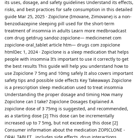
its uses, dosage, and safety guidelines Understand its effects,
risks, and best practices for safe consumption in this detailed
guide Mar 25, 2025 · Zopiclone (Imovane, Zimovane) is a non-
benzodiazepine sleeping pill used for the short-term
treatment of insomnia in adults Learn more medbroadcast
com drug getdrug sandoz-zopiclone— medicinenet com
zopiclone-oral_tablet article htm— drugs com zopiclone
htmlDec 1, 2024 · Zopiclone is a sleep medication that helps
people with insomnia It’s important to use it correctly to get
the best results This guide will help you understand how to
use Zopiclone 7 5mg and 10mg safely It also covers important
safety tips and possible side effects Key Takeaways Zopiclone
is a prescription sleep medication used to treat insomnia
Understanding the proper dosage and timing How many
Zopiclone can I take? Zopiclone Dosages Explained A
zopiclone dose of 3 75mg is suggested, and recommended,
as a starting dose [2] This dose can be incrementally
increased up to 7 5mg, but not exceeding this dose [2]
Consumer information about the medication ZOPICLONE -
ORAL TABLET , includes side effects, drug interactions,