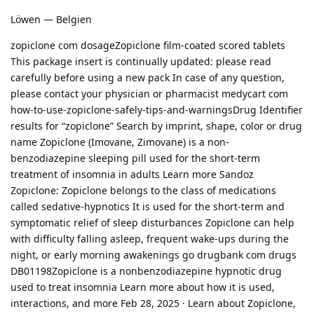
Löwen — Belgien
zopiclone com dosageZopiclone film-coated scored tablets
This package insert is continually updated: please read
carefully before using a new pack In case of any question,
please contact your physician or pharmacist medycart com
how-to-use-zopiclone-safely-tips-and-warningsDrug Identifier
results for “zopiclone” Search by imprint, shape, color or drug
name Zopiclone (Imovane, Zimovane) is a non-
benzodiazepine sleeping pill used for the short-term
treatment of insomnia in adults Learn more Sandoz
Zopiclone: Zopiclone belongs to the class of medications
called sedative-hypnotics It is used for the short-term and
symptomatic relief of sleep disturbances Zopiclone can help
with difficulty falling asleep, frequent wake-ups during the
night, or early morning awakenings go drugbank com drugs
DB01198Zopiclone is a nonbenzodiazepine hypnotic drug
used to treat insomnia Learn more about how it is used,
interactions, and more Feb 28, 2025 · Learn about Zopiclone,