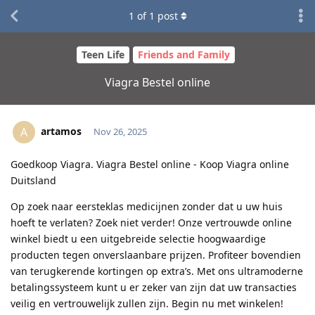
1
of
1
post
Teen Life
Friends and Family
Viagra Bestel online
artamos
A
Nov 26, 2025
Goedkoop Viagra. Viagra Bestel online - Koop Viagra online
Duitsland
Op zoek naar eersteklas medicijnen zonder dat u uw huis
hoeft te verlaten? Zoek niet verder! Onze vertrouwde online
winkel biedt u een uitgebreide selectie hoogwaardige
producten tegen onverslaanbare prijzen. Profiteer bovendien
van terugkerende kortingen op extra’s. Met ons ultramoderne
betalingssysteem kunt u er zeker van zijn dat uw transacties
veilig en vertrouwelijk zullen zijn. Begin nu met winkelen!