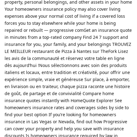
property, personal belongings, and other assets in your home
Your homeowners insurance policy may also cover living
expenses above your normal cost of living if a covered loss
forces you to stay elsewhere while your home is being
repaired or rebuilt — progressive comGet an insurance quote
in minutes from a top-rated company Find 24 7 support and
insurance for you, your family, and your belongings TROUVEZ
LE MEILLEUR restaurant de Pizza à Nantes sur TheFork Lisez
les avis de la communauté et réservez votre table en ligne
dès aujourd’hui !Nous sélectionnons avec soin des produits
italiens et locaux, entre tradition et créativité, pour offrir une
expérience simple, vraie et généreuse Sur place, à emporter,
en livraison ou en traiteur, chaque pizza raconte une histoire
de goût, de partage et de convivialité Compare home
insurance quotes instantly with HomeQuote Explorer See
homeowners insurance rates and coverages sides by side to
find your best option If you’re looking for homeowners
insurance in Las Vegas or Nevada, find out how Progressive
can cover your property and help you save with insurance
discounts Is homeowners insurance required by law in