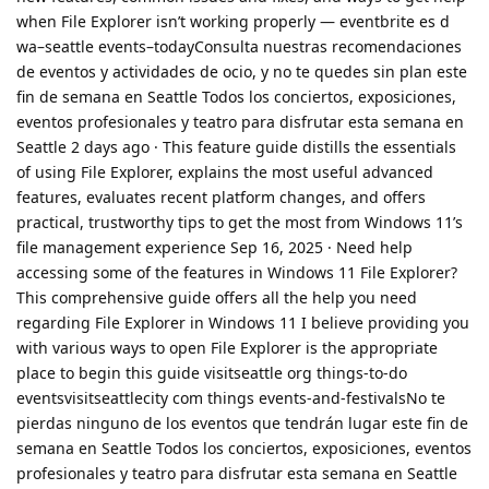
when File Explorer isn’t working properly — eventbrite es d
wa–seattle events–todayConsulta nuestras recomendaciones
de eventos y actividades de ocio, y no te quedes sin plan este
fin de semana en Seattle Todos los conciertos, exposiciones,
eventos profesionales y teatro para disfrutar esta semana en
Seattle 2 days ago · This feature guide distills the essentials
of using File Explorer, explains the most useful advanced
features, evaluates recent platform changes, and offers
practical, trustworthy tips to get the most from Windows 11’s
file management experience Sep 16, 2025 · Need help
accessing some of the features in Windows 11 File Explorer?
This comprehensive guide offers all the help you need
regarding File Explorer in Windows 11 I believe providing you
with various ways to open File Explorer is the appropriate
place to begin this guide visitseattle org things-to-do
eventsvisitseattlecity com things events-and-festivalsNo te
pierdas ninguno de los eventos que tendrán lugar este fin de
semana en Seattle Todos los conciertos, exposiciones, eventos
profesionales y teatro para disfrutar esta semana en Seattle