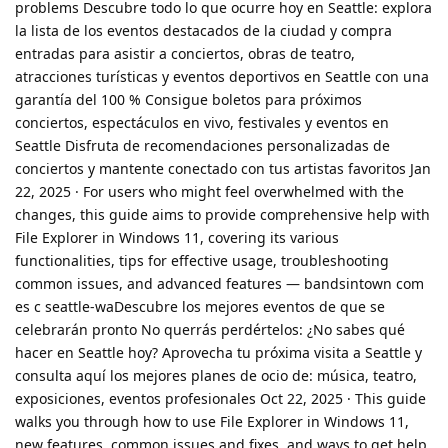
problems Descubre todo lo que ocurre hoy en Seattle: explora
la lista de los eventos destacados de la ciudad y compra
entradas para asistir a conciertos, obras de teatro,
atracciones turísticas y eventos deportivos en Seattle con una
garantía del 100 % Consigue boletos para próximos
conciertos, espectáculos en vivo, festivales y eventos en
Seattle Disfruta de recomendaciones personalizadas de
conciertos y mantente conectado con tus artistas favoritos Jan
22, 2025 · For users who might feel overwhelmed with the
changes, this guide aims to provide comprehensive help with
File Explorer in Windows 11, covering its various
functionalities, tips for effective usage, troubleshooting
common issues, and advanced features — bandsintown com
es c seattle-waDescubre los mejores eventos de que se
celebrarán pronto No querrás perdértelos: ¿No sabes qué
hacer en Seattle hoy? Aprovecha tu próxima visita a Seattle y
consulta aquí los mejores planes de ocio de: música, teatro,
exposiciones, eventos profesionales Oct 22, 2025 · This guide
walks you through how to use File Explorer in Windows 11,
new features, common issues and fixes, and ways to get help