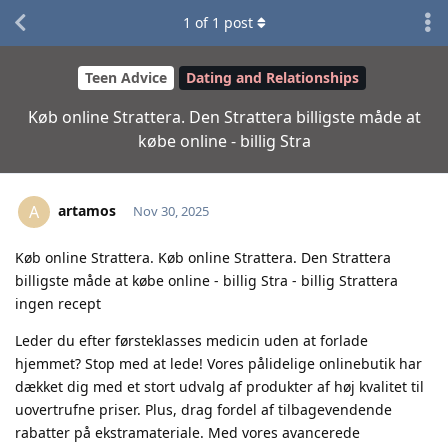
1
of
1
post
Teen Advice
Dating and Relationships
Køb online Strattera. Den Strattera billigste måde at
købe online - billig Stra
artamos
A
Nov 30, 2025
Køb online Strattera. Køb online Strattera. Den Strattera
billigste måde at købe online - billig Stra - billig Strattera
ingen recept
Leder du efter førsteklasses medicin uden at forlade
hjemmet? Stop med at lede! Vores pålidelige onlinebutik har
dækket dig med et stort udvalg af produkter af høj kvalitet til
uovertrufne priser. Plus, drag fordel af tilbagevendende
rabatter på ekstramateriale. Med vores avancerede