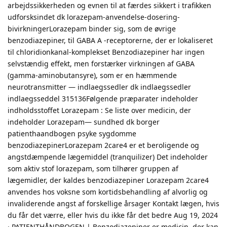
arbejdssikkerheden og evnen til at færdes sikkert i trafikken
udforsksindet dk lorazepam-anvendelse-dosering-
bivirkningerLorazepam binder sig, som de øvrige
benzodiazepiner, til GABA A -receptorerne, der er lokaliseret
til chloridionkanal-komplekset Benzodiazepiner har ingen
selvstændig effekt, men forstærker virkningen af GABA
(gamma-aminobutansyre), som er en hæmmende
neurotransmitter — indlaegssedler dk indlaegssedler
indlaegsseddel 315136Følgende præparater indeholder
indholdsstoffet Lorazepam : Se liste over medicin, der
indeholder Lorazepam— sundhed dk borger
patienthaandbogen psyke sygdomme
benzodiazepinerLorazepam 2care4 er et beroligende og
angstdæmpende lægemiddel (tranquilizer) Det indeholder
som aktiv stof lorazepam, som tilhører gruppen af
lægemidler, der kaldes benzodiazepiner Lorazepam 2care4
anvendes hos voksne som kortidsbehandling af alvorlig og
invaliderende angst af forskellige årsager Kontakt lægen, hvis
du får det værre, eller hvis du ikke får det bedre Aug 19, 2024
· PATIENTHÅNDBOGEN | Benzodiazepiner er medicin, der kan