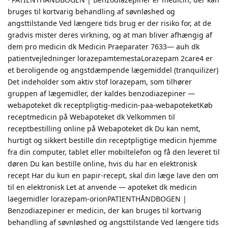
bruges til kortvarig behandling af søvnløshed og
angsttilstande Ved længere tids brug er der risiko for, at de
gradvis mister deres virkning, og at man bliver afhængig af
dem pro medicin dk Medicin Praeparater 7633— auh dk
patientvejledninger lorazepamtemestaLorazepam 2care4 er
et beroligende og angstdæmpende lægemiddel (tranquilizer)
Det indeholder som aktiv stof lorazepam, som tilhører
gruppen af lægemidler, der kaldes benzodiazepiner —
webapoteket dk receptpligtig-medicin-paa-webapoteketKøb
receptmedicin på Webapoteket dk Velkommen til
receptbestilling online på Webapoteket dk Du kan nemt,
hurtigt og sikkert bestille din receptpligtige medicin hjemme
fra din computer, tablet eller mobiltelefon og få den leveret til
døren Du kan bestille online, hvis du har en elektronisk
recept Har du kun en papir-recept, skal din læge lave den om
til en elektronisk Let at anvende — apoteket dk medicin
laegemidler lorazepam-orionPATIENTHÅNDBOGEN |
Benzodiazepiner er medicin, der kan bruges til kortvarig
behandling af søvnløshed og angsttilstande Ved længere tids