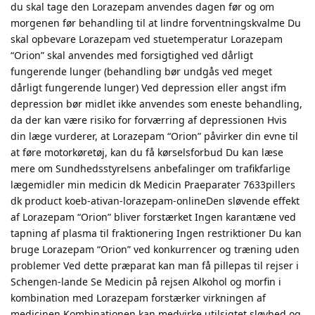
du skal tage den Lorazepam anvendes dagen før og om
morgenen før behandling til at lindre forventningskvalme Du
skal opbevare Lorazepam ved stuetemperatur Lorazepam
“Orion” skal anvendes med forsigtighed ved dårligt
fungerende lunger (behandling bør undgås ved meget
dårligt fungerende lunger) Ved depression eller angst ifm
depression bør midlet ikke anvendes som eneste behandling,
da der kan være risiko for forværring af depressionen Hvis
din læge vurderer, at Lorazepam “Orion” påvirker din evne til
at føre motorkøretøj, kan du få kørselsforbud Du kan læse
mere om Sundhedsstyrelsens anbefalinger om trafikfarlige
lægemidler min medicin dk Medicin Praeparater 7633pillers
dk product koeb-ativan-lorazepam-onlineDen sløvende effekt
af Lorazepam “Orion” bliver forstærket Ingen karantæne ved
tapning af plasma til fraktionering Ingen restriktioner Du kan
bruge Lorazepam “Orion” ved konkurrencer og træning uden
problemer Ved dette præparat kan man få pillepas til rejser i
Schengen-lande Se Medicin på rejsen Alkohol og morfin i
kombination med Lorazepam forstærker virkningen af
medicinen Kombinationen kan medvirke utilsigtet sløvhed og