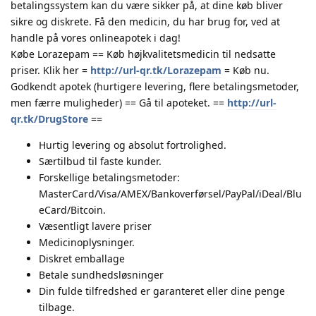
betalingssystem kan du være sikker på, at dine køb bliver
sikre og diskrete. Få den medicin, du har brug for, ved at
handle på vores onlineapotek i dag!
Købe Lorazepam == Køb højkvalitetsmedicin til nedsatte
priser. Klik her =
http://url-qr.tk/Lorazepam
= Køb nu.
Godkendt apotek (hurtigere levering, flere betalingsmetoder,
men færre muligheder) == Gå til apoteket. ==
http://url-
qr.tk/DrugStore
==
Hurtig levering og absolut fortrolighed.
Særtilbud til faste kunder.
Forskellige betalingsmetoder:
MasterCard/Visa/AMEX/Bankoverførsel/PayPal/iDeal/Blu
eCard/Bitcoin.
Væsentligt lavere priser
Medicinoplysninger.
Diskret emballage
Betale sundhedsløsninger
Din fulde tilfredshed er garanteret eller dine penge
tilbage.