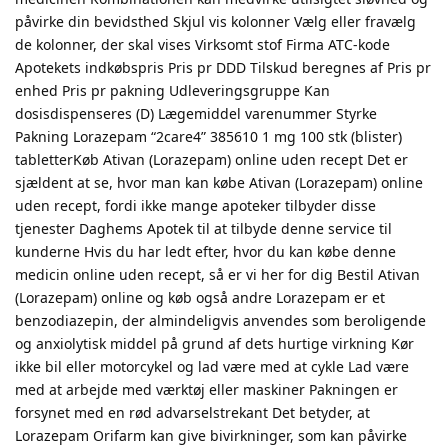
påvirke din bevidsthed Skjul vis kolonner Vælg eller fravælg
de kolonner, der skal vises Virksomt stof Firma ATC-kode
Apotekets indkøbspris Pris pr DDD Tilskud beregnes af Pris pr
enhed Pris pr pakning Udleveringsgruppe Kan
dosisdispenseres (D) Lægemiddel varenummer Styrke
Pakning Lorazepam “2care4” 385610 1 mg 100 stk (blister)
tabletterKøb Ativan (Lorazepam) online uden recept Det er
sjældent at se, hvor man kan købe Ativan (Lorazepam) online
uden recept, fordi ikke mange apoteker tilbyder disse
tjenester Daghems Apotek til at tilbyde denne service til
kunderne Hvis du har ledt efter, hvor du kan købe denne
medicin online uden recept, så er vi her for dig Bestil Ativan
(Lorazepam) online og køb også andre Lorazepam er et
benzodiazepin, der almindeligvis anvendes som beroligende
og anxiolytisk middel på grund af dets hurtige virkning Kør
ikke bil eller motorcykel og lad være med at cykle Lad være
med at arbejde med værktøj eller maskiner Pakningen er
forsynet med en rød advarselstrekant Det betyder, at
Lorazepam Orifarm kan give bivirkninger, som kan påvirke