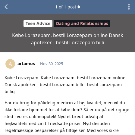
1
of
1
post
Teen Advice
Dating and Relationships
Købe Lorazepam. bestil Lorazepam online Dansk
apoteker - bestil Lorazepam billi
artamos
A
Nov 30, 2025
Købe Lorazepam. Købe Lorazepam. bestil Lorazepam online
Dansk apoteker - bestil Lorazepam billi - bestil Lorazepam
billig
Har du brug for pålidelig medicin af høj kvalitet, men vil du
ikke forlade hjemmet for at købe dem? Så er du på det rigtige
sted i vores onlineapotek! Nyd et bredt udvalg af
højkvalitetsmedicin til nedsatte priser. Nyd desuden
regelmæssige besparelser på tilføjelser. Med vores sikre