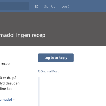
Sign Up
Log In
ramadol ingen recep
Log In to Reply
 recep -
Original Post
Så er du på
. Nyd desuden
dine køb
Tramadol
=