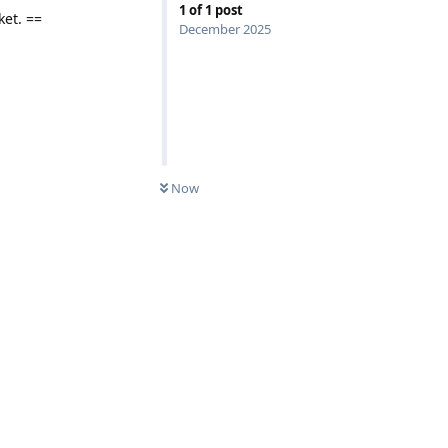
1
of
1
post
ket. ==
December 2025
Now