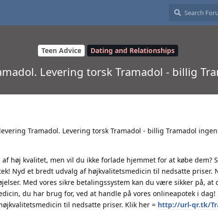
Teen Advice
Dating and Relationships
amadol. Levering torsk Tramadol - billig T
levering Tramadol. Levering torsk Tramadol - billig Tramadol ingen
 af høj kvalitet, men vil du ikke forlade hjemmet for at købe dem? 
tek! Nyd et bredt udvalg af højkvalitetsmedicin til nedsatte priser
jelser. Med vores sikre betalingssystem kan du være sikker på, at 
edicin, du har brug for, ved at handle på vores onlineapotek i dag!
jkvalitetsmedicin til nedsatte priser. Klik her =
http://url-qr.tk/