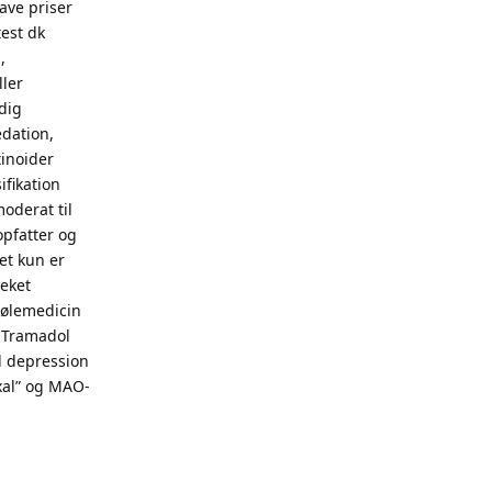
ave priser
est dk
,
ller
dig
dation,
inoider
fikation
moderat til
opfatter og
et kun er
teket
kølemedicin
r Tramadol
d depression
xal” og MAO-