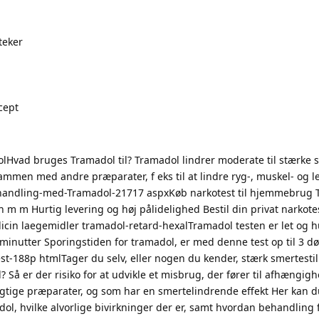
teker
cept
Hvad bruges Tramadol til? Tramadol lindrer moderate til stærke 
ammen med andre præparater, f eks til at lindre ryg-, muskel- og 
handling-med-Tramadol-21717 aspxKøb narkotest til hjemmebrug 
n m m Hurtig levering og høj pålidelighed Bestil din privat narkotes
in laegemidler tramadol-retard-hexalTramadol testen er let og hu
å minutter Sporingstiden for tramadol, er med denne test op til 3 
st-188p htmlTager du selv, eller nogen du kender, stærk smertesti
 Så er der risiko for at udvikle et misbrug, der fører til afhængi
pligtige præparater, og som har en smertelindrende effekt Her kan 
l, hvilke alvorlige bivirkninger der er, samt hvordan behandling 