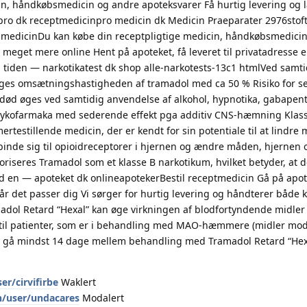
n, håndkøbsmedicin og andre apoteksvarer Få hurtig levering og l
pro dk receptmedicinpro medicin dk Medicin Praeparater 2976stoft
e-medicinDu kan købe din receptpligtige medicin, håndkøbsmedicin
 meget mere online Hent på apoteket, få leveret til privatadresse e
til tiden — narkotikatest dk shop alle-narkotests-13c1 htmlVed samti
es omsætningshastigheden af tramadol med ca 50 % Risiko for se
død øges ved samtidig anvendelse af alkohol, hypnotika, gabapent
sykofarmaka med sederende effekt pga additiv CNS-hæmning Klassi
ertestillende medicin, der er kendt for sin potentiale til at lindre 
 binde sig til opioidreceptorer i hjernen og ændre måden, hjernen 
riseres Tramadol som et klasse B narkotikum, hvilket betyder, at d
ed en — apoteket dk onlineapotekerBestil receptmedicin Gå på apo
år det passer dig Vi sørger for hurtig levering og håndterer både 
amadol Retard “Hexal” kan øge virkningen af blodfortyndende midle
 til patienter, som er i behandling med MAO-hæmmere (midler mo
al gå mindst 14 dage mellem behandling med Tramadol Retard “He
er/cirvifirbe
Waklert
n/user/undacares
Modalert