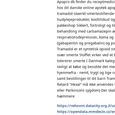
Apopro dk finder du receptmedici
hos dit danske online apotek apo
tramadol-staerkt-smertestillend
hudplejeprodukter, kosttilskud og
pakkeshop Sikkert, fortroligt og 
behandling med carbamazepin øg
respirationsdepression, koma og 
(gabapentin og pregabalin) og p
Tramadol er et syntetisk opioid sm
svær smerte Stoffet virker ved at
tolererer smerte I Danmark katego
lovligt at købe og besidde det m
hjemmefra - nemt, trygt og lige n
samt bestillinger til dit barn Tr
Retard “Hexal” må ikke anvendes
eller Parkinsons sygdom) Der sk
hæmmere
https://rehovot.datacity.org.il/us
https://opendata.mmdecin.cz/e