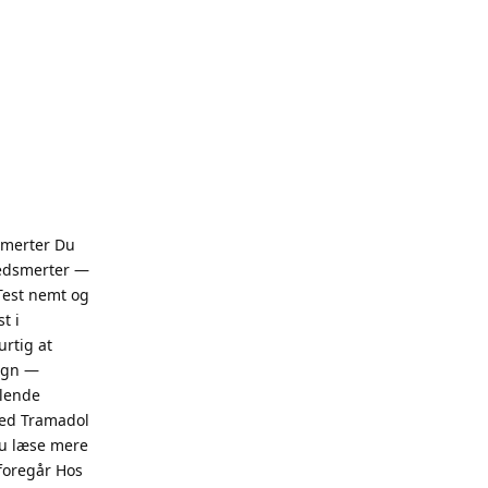
smerter Du
ledsmerter —
Test nemt og
t i
rtig at
døgn —
llende
ghed Tramadol
du læse mere
foregår Hos