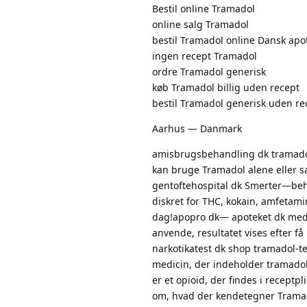
Bestil online Tramadol
online salg Tramadol
bestil Tramadol online Dansk apo
ingen recept Tramadol
ordre Tramadol generisk
køb Tramadol billig uden recept
bestil Tramadol generisk uden re
Aarhus — Danmark
amisbrugsbehandling dk tramadol
kan bruge Tramadol alene eller s
gentoftehospital dk Smerter—be
diskret for THC, kokain, amfetami
dag!apopro dk— apoteket dk medic
anvende, resultatet vises efter f
narkotikatest dk shop tramadol-te
medicin, der indeholder tramadol?
er et opioid, der findes i recept
om, hvad der kendetegner Tramado