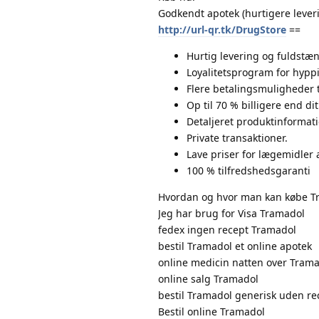
Godkendt apotek (hurtigere leveri
http://url-qr.tk/DrugStore
==
Hurtig levering og fuldstæn
Loyalitetsprogram for hypp
Flere betalingsmuligheder 
Op til 70 % billigere end dit
Detaljeret produktinformat
Private transaktioner.
Lave priser for lægemidler a
100 % tilfredshedsgaranti
Hvordan og hvor man kan købe T
Jeg har brug for Visa Tramadol
fedex ingen recept Tramadol
bestil Tramadol et online apotek
online medicin natten over Tram
online salg Tramadol
bestil Tramadol generisk uden re
Bestil online Tramadol