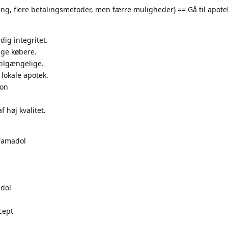
ng, flere betalingsmetoder, men færre muligheder) == Gå til apote
dig integritet.
ige købere.
tilgængelige.
 lokale apotek.
ion
f høj kvalitet.
ramadol
adol
cept