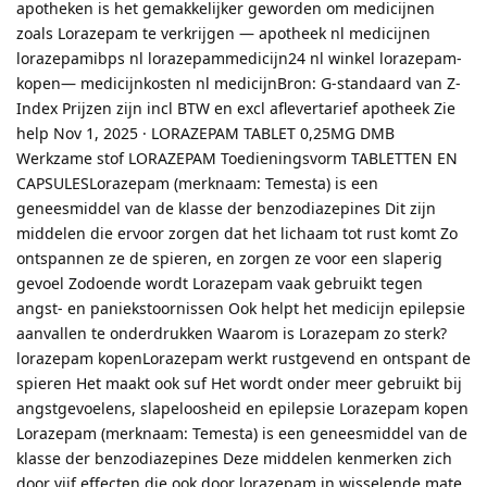
apotheken is het gemakkelijker geworden om medicijnen
zoals Lorazepam te verkrijgen — apotheek nl medicijnen
lorazepamibps nl lorazepammedicijn24 nl winkel lorazepam-
kopen— medicijnkosten nl medicijnBron: G-standaard van Z-
Index Prijzen zijn incl BTW en excl aflevertarief apotheek Zie
help Nov 1, 2025 · LORAZEPAM TABLET 0,25MG DMB
Werkzame stof LORAZEPAM Toedieningsvorm TABLETTEN EN
CAPSULESLorazepam (merknaam: Temesta) is een
geneesmiddel van de klasse der benzodiazepines Dit zijn
middelen die ervoor zorgen dat het lichaam tot rust komt Zo
ontspannen ze de spieren, en zorgen ze voor een slaperig
gevoel Zodoende wordt Lorazepam vaak gebruikt tegen
angst- en paniekstoornissen Ook helpt het medicijn epilepsie
aanvallen te onderdrukken Waarom is Lorazepam zo sterk?
lorazepam kopenLorazepam werkt rustgevend en ontspant de
spieren Het maakt ook suf Het wordt onder meer gebruikt bij
angstgevoelens, slapeloosheid en epilepsie Lorazepam kopen
Lorazepam (merknaam: Temesta) is een geneesmiddel van de
klasse der benzodiazepines Deze middelen kenmerken zich
door vijf effecten die ook door lorazepam in wisselende mate