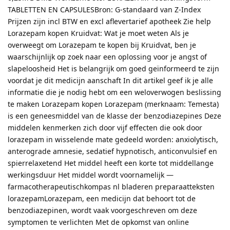
TABLETTEN EN CAPSULESBron: G-standaard van Z-Index
Prijzen zijn incl BTW en excl aflevertarief apotheek Zie help
Lorazepam kopen Kruidvat: Wat je moet weten Als je
overweegt om Lorazepam te kopen bij Kruidvat, ben je
waarschijnlijk op zoek naar een oplossing voor je angst of
slapeloosheid Het is belangrijk om goed geïnformeerd te zijn
voordat je dit medicijn aanschaft In dit artikel geef ik je alle
informatie die je nodig hebt om een weloverwogen beslissing
te maken Lorazepam kopen Lorazepam (merknaam: Temesta)
is een geneesmiddel van de klasse der benzodiazepines Deze
middelen kenmerken zich door vijf effecten die ook door
lorazepam in wisselende mate gedeeld worden: anxiolytisch,
anterograde amnesie, sedatief hypnotisch, anticonvulsief en
spierrelaxetend Het middel heeft een korte tot middellange
werkingsduur Het middel wordt voornamelijk —
farmacotherapeutischkompas nl bladeren preparaatteksten
lorazepamLorazepam, een medicijn dat behoort tot de
benzodiazepinen, wordt vaak voorgeschreven om deze
symptomen te verlichten Met de opkomst van online