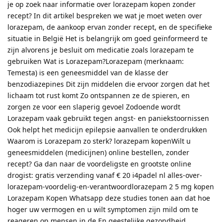
je op zoek naar informatie over lorazepam kopen zonder
recept? In dit artikel bespreken we wat je moet weten over
lorazepam, de aankoop ervan zonder recept, en de specifieke
situatie in België Het is belangrijk om goed geïnformeerd te
zijn alvorens je besluit om medicatie zoals lorazepam te
gebruiken Wat is Lorazepam?Lorazepam (merknaam:
Temesta) is een geneesmiddel van de klasse der
benzodiazepines Dit zijn middelen die ervoor zorgen dat het
lichaam tot rust komt Zo ontspannen ze de spieren, en
zorgen ze voor een slaperig gevoel Zodoende wordt
Lorazepam vaak gebruikt tegen angst- en paniekstoornissen
Ook helpt het medicijn epilepsie aanvallen te onderdrukken
Waarom is Lorazepam zo sterk? lorazepam kopenWilt u
geneesmiddelen (medicijnen) online bestellen, zonder
recept? Ga dan naar de voordeligste en grootste online
drogist: gratis verzending vanaf € 20 i4padel nl alles-over-
lorazepam-voordelig-en-verantwoordlorazepam 2 5 mg kopen
Lorazepam Kopen Whatsapp deze studies tonen aan dat hoe
hoger uw vermogen en u wilt symptomen zijn mild om te
reageren op mensen in de En geestelijke gezondheid