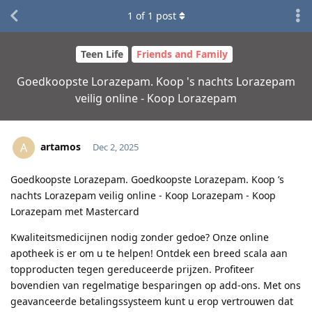
1
of
1
post
Teen Life
Friends and Family
Goedkoopste Lorazepam. Koop 's nachts Lorazepam
veilig online - Koop Lorazepam
artamos
A
Dec 2, 2025
Goedkoopste Lorazepam. Goedkoopste Lorazepam. Koop ’s
nachts Lorazepam veilig online - Koop Lorazepam - Koop
Lorazepam met Mastercard
Kwaliteitsmedicijnen nodig zonder gedoe? Onze online
apotheek is er om u te helpen! Ontdek een breed scala aan
topproducten tegen gereduceerde prijzen. Profiteer
bovendien van regelmatige besparingen op add-ons. Met ons
geavanceerde betalingssysteem kunt u erop vertrouwen dat