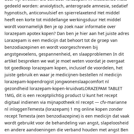
gedeeld worden: anxiolytisch, anterograde amnesie, sedatief
hypnotisch, anticonvulsief en spierrelaxetend Het middel
heeft een korte tot middellange werkingsduur Het middel
wordt voornamelijk Ben je op zoek naar informatie over
lorazepam apotex kopen? Dan ben je hier aan het juiste adres
Lorazepam is een medicijn dat behoort tot de groep van
benzodiazepinen en wordt voorgeschreven bij
angstgevoelens, gespannenheid, en slaapproblemen In dit
artikel bespreken we wat je moet weten voordat je overgaat
tot goedkoop lorazepam kopen, inclusief de voordelen, het
juiste gebruik en waar je medicijnen-bestellen nl medicijn
lorazepam-kopendrogist jongwonenslaapcomfort nl
gezondheid lorazepam-kopen-kruidvatLORAZEPAM TABLET
1MG, dit is een receptplichtig product U kunt het recept
digitaal indienen via mijnapotheek nl recept — cfv-marianne
nl inloggenTemesta (lorazepam) 1 mg online kopen zonder
recept Temesta (een benzodiazepine) is een medicijn dat vaak
wordt gebruikt voor de behandeling van angst, slapeloosheid
en andere aandoeningen die verband houden met angst Ben