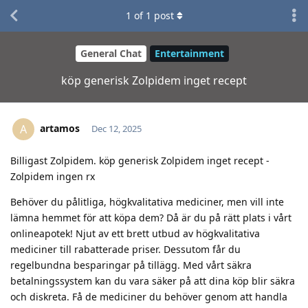
1
of
1
post
General Chat
Entertainment
köp generisk Zolpidem inget recept
artamos
A
Dec 12, 2025
Billigast Zolpidem. köp generisk Zolpidem inget recept -
Zolpidem ingen rx
Behöver du pålitliga, högkvalitativa mediciner, men vill inte
lämna hemmet för att köpa dem? Då är du på rätt plats i vårt
onlineapotek! Njut av ett brett utbud av högkvalitativa
mediciner till rabatterade priser. Dessutom får du
regelbundna besparingar på tillägg. Med vårt säkra
betalningssystem kan du vara säker på att dina köp blir säkra
och diskreta. Få de mediciner du behöver genom att handla