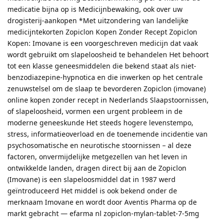
medicatie bijna op is Medicijnbewaking, ook over uw
drogisterij-aankopen *Met uitzondering van landelijke
medicijntekorten Zopiclon Kopen Zonder Recept Zopiclon
Kopen: Imovane is een voorgeschreven medicijn dat vaak
wordt gebruikt om slapeloosheid te behandelen Het behoort
tot een klasse geneesmiddelen die bekend staat als niet-
benzodiazepine-hypnotica en die inwerken op het centrale
zenuwstelsel om de slaap te bevorderen Zopiclon (imovane)
online kopen zonder recept in Nederlands Slaapstoornissen,
of slapeloosheid, vormen een urgent probleem in de
moderne geneeskunde Het steeds hogere levenstempo,
stress, informatieoverload en de toenemende incidentie van
psychosomatische en neurotische stoornissen – al deze
factoren, onvermijdelijke metgezellen van het leven in
ontwikkelde landen, dragen direct bij aan de Zopiclon
(Imovane) is een slapeloosmiddel dat in 1987 werd
geïntroduceerd Het middel is ook bekend onder de
merknaam Imovane en wordt door Aventis Pharma op de
markt gebracht — efarma nl zopiclon-mylan-tablet-7-5mg