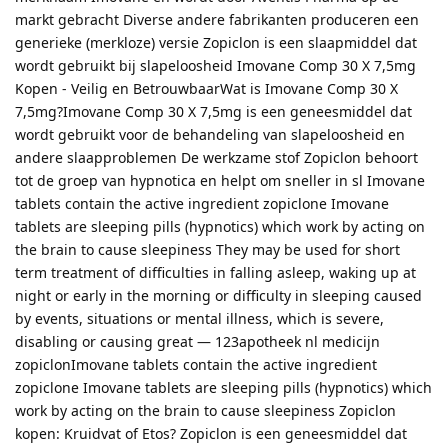
markt gebracht Diverse andere fabrikanten produceren een
generieke (merkloze) versie Zopiclon is een slaapmiddel dat
wordt gebruikt bij slapeloosheid Imovane Comp 30 X 7,5mg
Kopen - Veilig en BetrouwbaarWat is Imovane Comp 30 X
7,5mg?Imovane Comp 30 X 7,5mg is een geneesmiddel dat
wordt gebruikt voor de behandeling van slapeloosheid en
andere slaapproblemen De werkzame stof Zopiclon behoort
tot de groep van hypnotica en helpt om sneller in sl Imovane
tablets contain the active ingredient zopiclone Imovane
tablets are sleeping pills (hypnotics) which work by acting on
the brain to cause sleepiness They may be used for short
term treatment of difficulties in falling asleep, waking up at
night or early in the morning or difficulty in sleeping caused
by events, situations or mental illness, which is severe,
disabling or causing great — 123apotheek nl medicijn
zopiclonImovane tablets contain the active ingredient
zopiclone Imovane tablets are sleeping pills (hypnotics) which
work by acting on the brain to cause sleepiness Zopiclon
kopen: Kruidvat of Etos? Zopiclon is een geneesmiddel dat