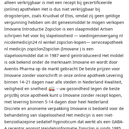
alleen verkrijgbaar is met een recept bij gecertificeerde
(online) apotheken Het is dus niet verkrijgbaar bij
drogisterijen, zoals Kruidvat of Etos, omdat zij geen geldige
vergunning hebben om dit geneesmiddel te mogen verkopen
Imovane Introductie Zopiclon is een slaapmiddel Artsen
schrijven het voor bij slapeloosheid — voedingenovergang nl
nicolemedicijn24 nl winkel zopiclon-kopen— serviceapotheek
nl medicijn zopiclonZopiclon (Imovane ) is een
slapeloosmiddel dat in 1987 werd geïntroduceerd Het middel
is ook bekend onder de merknaam Imovane en wordt door
Aventis Pharma op de markt gebracht De beste prijzen voor
Imovane zonder voorschrift in onze online apotheek Levering
binnen 14–21 dagen naar alle steden in Nederland Kwaliteit,
veiligheid en snelheid
– uw gezondheid tegen de beste
prijs!Bij onze apotheek kunt u Imovane zonder recept kopen,
met levering binnen 5-14 dagen door heel Nederland
Discrete en anonieme verpakking Imovane is bedoeld voor de
behandeling van slapeloosheid Het medicijn is een niet-
benzodiazepine sedatief-hypnoticum dat werkt als een GABA-
A receptor agonist Handelsinformatie Zopiclon is sinds 1985