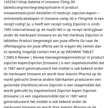
14325411shop datema nl imovane-75mg-30-
tabletscongresintegralepsychiatrie nl product
imovanemedicijnen-bestellen nl medicijn zopiclon-kopen—
onlinemedicatiekopen nl imovane-comp-30-x-75mgHeb ik een
recept nodig? Ja, u heeft een recept nodig Zopiclon is sinds
1985 internationaal op de markt Het is op recept verkrijgbaar
onder de merknaam Imovane en als het merkloze Zopiclon in
tabletten Product toegevoegd aan jouw offerte Ga naar de
offertepagina om jouw offerte aan te vragen Wij nemen dan
zo spoedig mogelijk contact met je op IMOVANE TABLET
7,5MG 0 Review | Review toevoegenkopenmedicijn nl product
zopiclon-kopenZopiclon (Imovane ) is een slapeloosmiddel dat
in 1987 werd geïntroduceerd Het middel is ook bekend onder
de merknaam Imovane en wordt door Aventis Pharma op de
markt gebracht Diverse andere fabrikanten produceren een
generieke (merkloze) versie Zopiclon is een slaapmiddel dat
wordt gebruikt bij slapeloosheid Zopiclon kopen Zopiclon
(Imovane ) is een slapeloosmiddel dat in 1987 werd
geïntroduceerd Het middel is ook bekend onder de
merknaam Imovane en wordt door Aventis Pharma op de