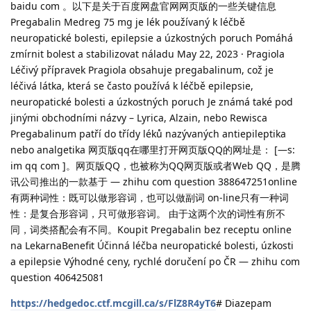
baidu com 。以下是关于百度网盘官网网页版的一些关键信息
Pregabalin Medreg 75 mg je lék používaný k léčbě
neuropatické bolesti, epilepsie a úzkostných poruch Pomáhá
zmírnit bolest a stabilizovat náladu May 22, 2023 · Pragiola
Léčivý přípravek Pragiola obsahuje pregabalinum, což je
léčivá látka, která se často používá k léčbě epilepsie,
neuropatické bolesti a úzkostných poruch Je známá také pod
jinými obchodními názvy – Lyrica, Alzain, nebo Rewisca
Pregabalinum patří do třídy léků nazývaných antiepileptika
nebo analgetika 网页版qq在哪里打开网页版QQ的网址是： [—s:
im qq com ]。网页版QQ，也被称为QQ网页版或者Web QQ，是腾
讯公司推出的一款基于 — zhihu com question 388647251online
有两种词性：既可以做形容词，也可以做副词 on-line只有一种词
性：是复合形容词，只可做形容词。 由于这两个次的词性有所不
同，词类搭配会有不同。Koupit Pregabalin bez receptu online
na LekarnaBenefit Účinná léčba neuropatické bolesti, úzkosti
a epilepsie Výhodné ceny, rychlé doručení po ČR — zhihu com
question 406425081
https://hedgedoc.ctf.mcgill.ca/s/FlZ8R4yT6
# Diazepam