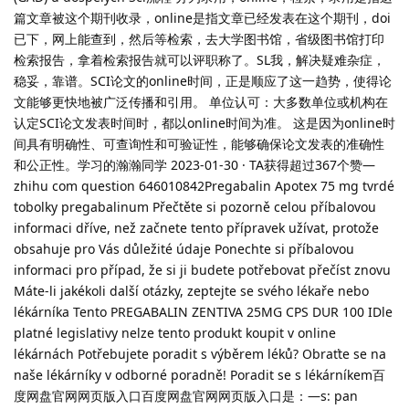
篇文章被这个期刊收录，online是指文章已经发表在这个期刊，doi
已下，网上能查到，然后等检索，去大学图书馆，省级图书馆打印
检索报告，拿着检索报告就可以评职称了。SL我，解决疑难杂症，
稳妥，靠谱。SCI论文的online时间，正是顺应了这一趋势，使得论
文能够更快地被广泛传播和引用。 单位认可：大多数单位或机构在
认定SCI论文发表时间时，都以online时间为准。 这是因为online时
间具有明确性、可查询性和可验证性，能够确保论文发表的准确性
和公正性。学习的瀚瀚同学 2023-01-30 · TA获得超过367个赞—
zhihu com question 646010842Pregabalin Apotex 75 mg tvrdé
tobolky pregabalinum Přečtěte si pozorně celou příbalovou
informaci dříve, než začnete tento přípravek užívat, protože
obsahuje pro Vás důležité údaje Ponechte si příbalovou
informaci pro případ, že si ji budete potřebovat přečíst znovu
Máte-li jakékoli další otázky, zeptejte se svého lékaře nebo
lékárníka Tento PREGABALIN ZENTIVA 25MG CPS DUR 100 IDle
platné legislativy nelze tento produkt koupit v online
lékárnách Potřebujete poradit s výběrem léků? Obraťte se na
naše lékárníky v odborné poradně! Poradit se s lékárníkem百
度网盘官网网页版入口百度网盘官网网页版入口是：—s: pan