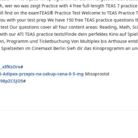
 wer wo was zeigt Practice with 4 free full-length TEAS 7 practice 
ll find on the examTEAS® Practice Test Welcome to TEAS Practice Te
you with your test prep We have 150 free TEAS practice questions 
l test Our questions cover all four content areas: Reading, Math, S
ith our ATI TEAS practice tests!Finde dein perfektes Kino auf Spiel
en, Programm und Ticketbuchung Von Multiplex bis Arthouse ent
d Spielzeiten im CinemaxX Berlin Sieh dir das Kinoprogramm an und
/_xIfKsOrx
#
ni-Adipex-przepis-na-zakup-cena-0-5-mg
Misoprostol
s/98pZCSJO5
#