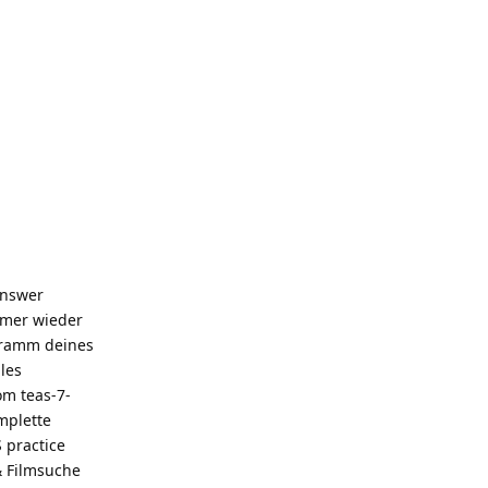
answer
mmer wieder
gramm deines
les
om teas-7-
mplette
 practice
 & Filmsuche