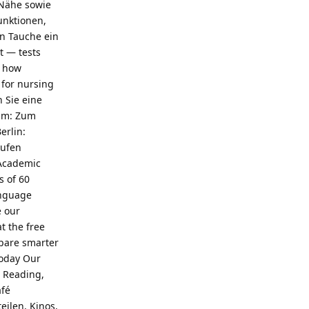
 Nähe sowie
unktionen,
n Tauche ein
t — tests
e how
 for nursing
 Sie eine
amm: Zum
erlin:
aufen
 Academic
s of 60
anguage
e our
t the free
pare smarter
today Our
: Reading,
afé
eilen, Kinos,