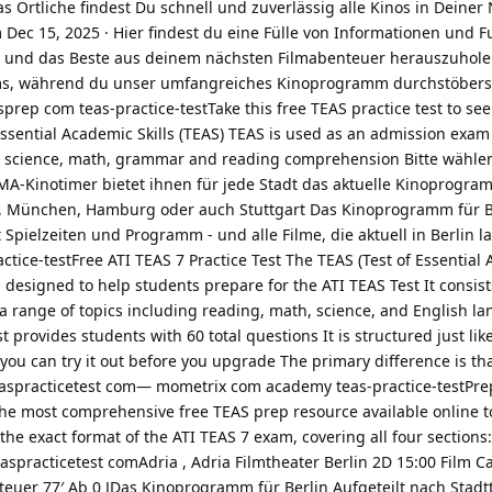
 Örtliche findest Du schnell und zuverlässig alle Kinos in Deiner
c 15, 2025 · Hier findest du eine Fülle von Informationen und F
 und das Beste aus deinem nächsten Filmabenteuer herauszuhole
ilms, während du unser umfangreiches Kinoprogramm durchstöbers
prep com teas-practice-testTake this free TEAS practice test to se
Essential Academic Skills (TEAS) TEAS is used as an admission exam
as science, math, grammar and reading comprehension Bitte wählen
MA-Kinotimer bietet ihnen für jede Stadt das aktuelle Kinoprogr
ln, München, Hamburg oder auch Stuttgart Das Kinoprogramm für B
t Spielzeiten und Programm - und alle Filme, die aktuell in Berlin l
ctice-testFree ATI TEAS 7 Practice Test The TEAS (Test of Essential
t is designed to help students prepare for the ATI TEAS Test It consist
 a range of topics including reading, math, science, and English l
t provides students with 60 total questions It is structured just lik
u can try it out before you upgrade The primary difference is tha
easpracticetest com— mometrix com academy teas-practice-testPre
he most comprehensive free TEAS prep resource available online 
the exact format of the ATI TEAS 7 exam, covering all four sections
aspracticetest comAdria , Adria Filmtheater Berlin 2D 15:00 Film C
uer 77′ Ab 0 JDas Kinoprogramm für Berlin Aufgeteilt nach Stadtt