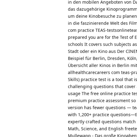
in den mobilen Angeboten von Das
das dazugehörige Kinoprogramm De
um deine Kinobesuche zu planen
in die faszinierende Welt des F
com practice TEAS-testsonlineteas
prepared you are for the Test of 
schools It covers such subjects 
Stadt oder ein Kino aus Der CINE
Beispiel für Berlin, Dresden, Kö
Übersicht aller Kinos in Berlin mi
allhealthcarecareers com teas-pra
Skills) practice test is a tool tha
challenging questions that cover
usage The free online practice tes
premium practice assessment so yo
version has fewer questions — t
with 1,200+ practice questions—t
expertly crafted questions match 
Math, Science, and English freete
Mullewapp - Das große Kinoabente