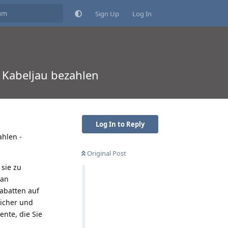
Sign Up
Log In
e Kabeljau bezahlen
Log In to Reply
ahlen -
Original Post
sie zu
 an
abatten auf
sicher und
ente, die Sie