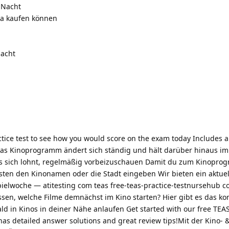
 Nacht
sa kaufen können
Nacht
actice test to see how you would score on the exam today Includes 
 Das Kinoprogramm ändert sich ständig und hält darüber hinaus i
es sich lohnt, regelmäßig vorbeizuschauen Damit du zum Kinopro
esten den Kinonamen oder die Stadt eingeben Wir bieten ein aktuel
ielwoche — atitesting com teas free-teas-practice-testnursehub c
ssen, welche Filme demnächst im Kino starten? Hier gibt es das ko
ld in Kinos in deiner Nähe anlaufen Get started with our free TEAS
t has detailed answer solutions and great review tips!Mit der Kino-