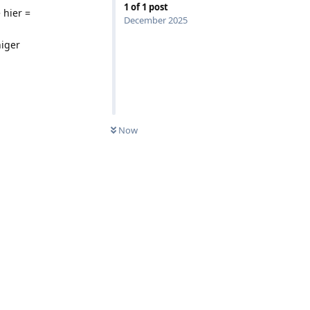
1
of
1
post
 hier =
December 2025
niger
Now