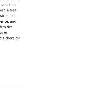
tests that
st, a free
that match
cience, and
film de!
decke
 sichere dir
Reply