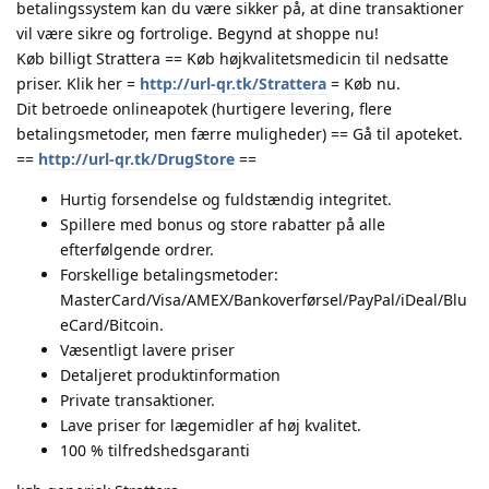
betalingssystem kan du være sikker på, at dine transaktioner
vil være sikre og fortrolige. Begynd at shoppe nu!
Køb billigt Strattera == Køb højkvalitetsmedicin til nedsatte
priser. Klik her =
http://url-qr.tk/Strattera
= Køb nu.
Dit betroede onlineapotek (hurtigere levering, flere
betalingsmetoder, men færre muligheder) == Gå til apoteket.
==
http://url-qr.tk/DrugStore
==
Hurtig forsendelse og fuldstændig integritet.
Spillere med bonus og store rabatter på alle
efterfølgende ordrer.
Forskellige betalingsmetoder:
MasterCard/Visa/AMEX/Bankoverførsel/PayPal/iDeal/Blu
eCard/Bitcoin.
Væsentligt lavere priser
Detaljeret produktinformation
Private transaktioner.
Lave priser for lægemidler af høj kvalitet.
100 % tilfredshedsgaranti