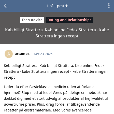
1
of
1
post
Teen Advice
Dating and Relationships
Køb billigt Strattera. Køb online Fedex Strattera - købe
Strattera ingen recept
artamos
A
Dec 23, 2025
Køb billigt Strattera. Køb billigt Strattera. Køb online Fedex
Strattera - købe Strattera ingen recept - købe Strattera ingen
recept
Leder du efter førsteklasses medicin uden at forlade
hjemmet? Stop med at lede! Vores pålidelige onlinebutik har
dækket dig med et stort udvalg af produkter af høj kvalitet til
uovertrufne priser. Plus, drag fordel af tilbagevendende
rabatter på ekstramateriale. Med vores avancerede