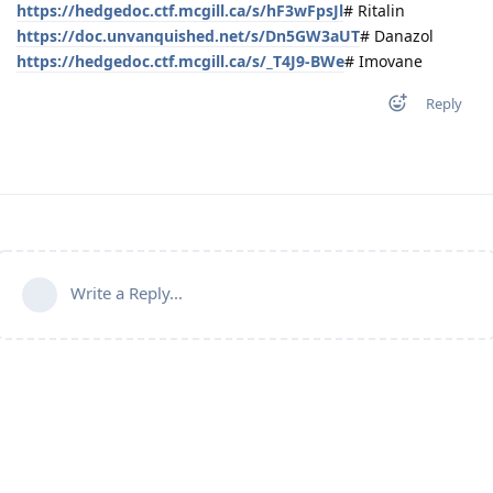
https://hedgedoc.ctf.mcgill.ca/s/hF3wFpsJl
# Ritalin
https://doc.unvanquished.net/s/Dn5GW3aUT
# Danazol
https://hedgedoc.ctf.mcgill.ca/s/_T4J9-BWe
# Imovane
Reply
Write a Reply...