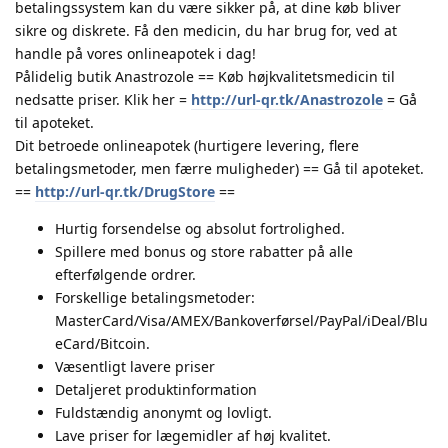
betalingssystem kan du være sikker på, at dine køb bliver
sikre og diskrete. Få den medicin, du har brug for, ved at
handle på vores onlineapotek i dag!
Pålidelig butik Anastrozole == Køb højkvalitetsmedicin til
nedsatte priser. Klik her =
http://url-qr.tk/Anastrozole
= Gå
til apoteket.
Dit betroede onlineapotek (hurtigere levering, flere
betalingsmetoder, men færre muligheder) == Gå til apoteket.
==
http://url-qr.tk/DrugStore
==
Hurtig forsendelse og absolut fortrolighed.
Spillere med bonus og store rabatter på alle
efterfølgende ordrer.
Forskellige betalingsmetoder:
MasterCard/Visa/AMEX/Bankoverførsel/PayPal/iDeal/Blu
eCard/Bitcoin.
Væsentligt lavere priser
Detaljeret produktinformation
Fuldstændig anonymt og lovligt.
Lave priser for lægemidler af høj kvalitet.