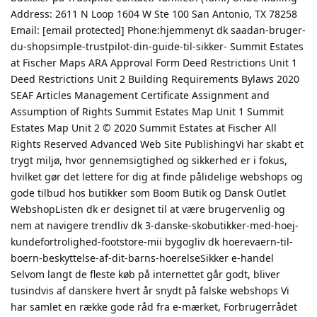
Address: 2611 N Loop 1604 W Ste 100 San Antonio, TX 78258
Email: [email protected] Phone:hjemmenyt dk saadan-bruger-
du-shopsimple-trustpilot-din-guide-til-sikker- Summit Estates
at Fischer Maps ARA Approval Form Deed Restrictions Unit 1
Deed Restrictions Unit 2 Building Requirements Bylaws 2020
SEAF Articles Management Certificate Assignment and
Assumption of Rights Summit Estates Map Unit 1 Summit
Estates Map Unit 2 © 2020 Summit Estates at Fischer All
Rights Reserved Advanced Web Site PublishingVi har skabt et
trygt miljø, hvor gennemsigtighed og sikkerhed er i fokus,
hvilket gør det lettere for dig at finde pålidelige webshops og
gode tilbud hos butikker som Boom Butik og Dansk Outlet
WebshopListen dk er designet til at være brugervenlig og
nem at navigere trendliv dk 3-danske-skobutikker-med-hoej-
kundefortrolighed-footstore-mii bygogliv dk hoerevaern-til-
boern-beskyttelse-af-dit-barns-hoerelseSikker e-handel
Selvom langt de fleste køb på internettet går godt, bliver
tusindvis af danskere hvert år snydt på falske webshops Vi
har samlet en række gode råd fra e-mærket, Forbrugerrådet