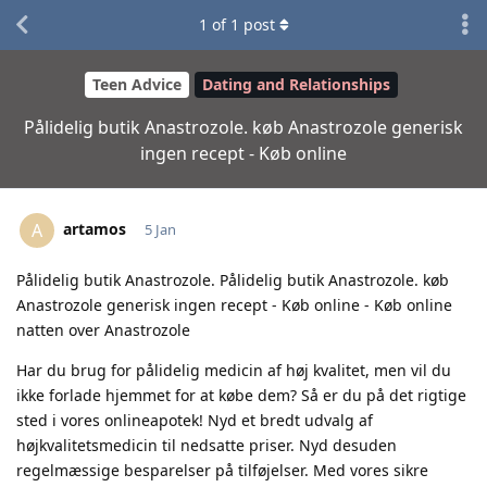
1
of
1
post
Teen Advice
Dating and Relationships
Pålidelig butik Anastrozole. køb Anastrozole generisk
ingen recept - Køb online
artamos
A
5 Jan
Pålidelig butik Anastrozole. Pålidelig butik Anastrozole. køb
Anastrozole generisk ingen recept - Køb online - Køb online
natten over Anastrozole
Har du brug for pålidelig medicin af høj kvalitet, men vil du
ikke forlade hjemmet for at købe dem? Så er du på det rigtige
sted i vores onlineapotek! Nyd et bredt udvalg af
højkvalitetsmedicin til nedsatte priser. Nyd desuden
regelmæssige besparelser på tilføjelser. Med vores sikre