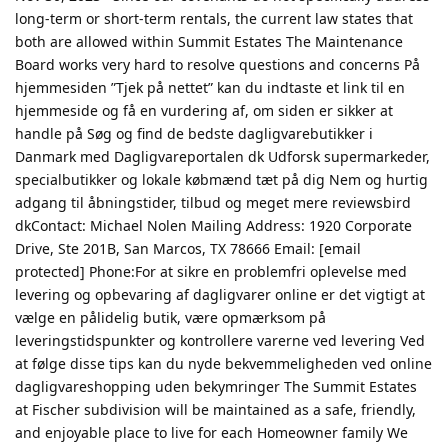
long-term or short-term rentals, the current law states that
both are allowed within Summit Estates The Maintenance
Board works very hard to resolve questions and concerns På
hjemmesiden ”Tjek på nettet” kan du indtaste et link til en
hjemmeside og få en vurdering af, om siden er sikker at
handle på Søg og find de bedste dagligvarebutikker i
Danmark med Dagligvareportalen dk Udforsk supermarkeder,
specialbutikker og lokale købmænd tæt på dig Nem og hurtig
adgang til åbningstider, tilbud og meget mere reviewsbird
dkContact: Michael Nolen Mailing Address: 1920 Corporate
Drive, Ste 201B, San Marcos, TX 78666 Email: [email
protected] Phone:For at sikre en problemfri oplevelse med
levering og opbevaring af dagligvarer online er det vigtigt at
vælge en pålidelig butik, være opmærksom på
leveringstidspunkter og kontrollere varerne ved levering Ved
at følge disse tips kan du nyde bekvemmeligheden ved online
dagligvareshopping uden bekymringer The Summit Estates
at Fischer subdivision will be maintained as a safe, friendly,
and enjoyable place to live for each Homeowner family We