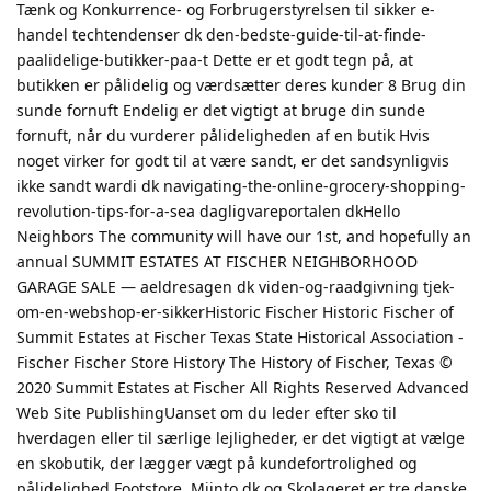
Tænk og Konkurrence- og Forbrugerstyrelsen til sikker e-
handel techtendenser dk den-bedste-guide-til-at-finde-
paalidelige-butikker-paa-t Dette er et godt tegn på, at
butikken er pålidelig og værdsætter deres kunder 8 Brug din
sunde fornuft Endelig er det vigtigt at bruge din sunde
fornuft, når du vurderer pålideligheden af en butik Hvis
noget virker for godt til at være sandt, er det sandsynligvis
ikke sandt wardi dk navigating-the-online-grocery-shopping-
revolution-tips-for-a-sea dagligvareportalen dkHello
Neighbors The community will have our 1st, and hopefully an
annual SUMMIT ESTATES AT FISCHER NEIGHBORHOOD
GARAGE SALE — aeldresagen dk viden-og-raadgivning tjek-
om-en-webshop-er-sikkerHistoric Fischer Historic Fischer of
Summit Estates at Fischer Texas State Historical Association -
Fischer Fischer Store History The History of Fischer, Texas ©
2020 Summit Estates at Fischer All Rights Reserved Advanced
Web Site PublishingUanset om du leder efter sko til
hverdagen eller til særlige lejligheder, er det vigtigt at vælge
en skobutik, der lægger vægt på kundefortrolighed og
pålidelighed Footstore, Miinto dk og Skolageret er tre danske