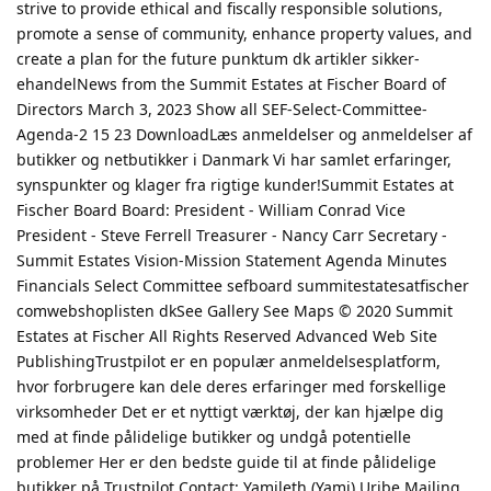
strive to provide ethical and fiscally responsible solutions,
promote a sense of community, enhance property values, and
create a plan for the future punktum dk artikler sikker-
ehandelNews from the Summit Estates at Fischer Board of
Directors March 3, 2023 Show all SEF-Select-Committee-
Agenda-2 15 23 DownloadLæs anmeldelser og anmeldelser af
butikker og netbutikker i Danmark Vi har samlet erfaringer,
synspunkter og klager fra rigtige kunder!Summit Estates at
Fischer Board Board: President - William Conrad Vice
President - Steve Ferrell Treasurer - Nancy Carr Secretary -
Summit Estates Vision-Mission Statement Agenda Minutes
Financials Select Committee sefboard summitestatesatfischer
comwebshoplisten dkSee Gallery See Maps © 2020 Summit
Estates at Fischer All Rights Reserved Advanced Web Site
PublishingTrustpilot er en populær anmeldelsesplatform,
hvor forbrugere kan dele deres erfaringer med forskellige
virksomheder Det er et nyttigt værktøj, der kan hjælpe dig
med at finde pålidelige butikker og undgå potentielle
problemer Her er den bedste guide til at finde pålidelige
butikker på Trustpilot Contact: Yamileth (Yami) Uribe Mailing