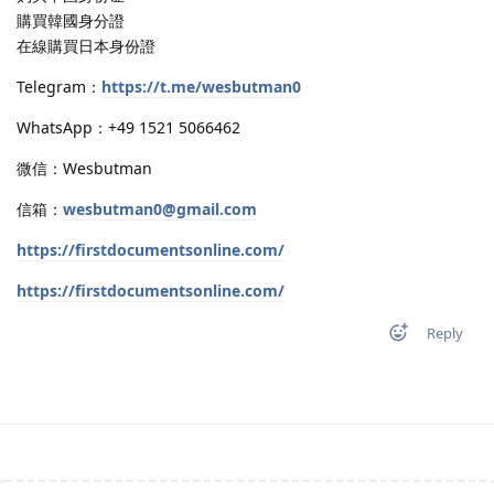
購買韓國身分證
在線購買日本身份證
Telegram：
https://t.me/wesbutman0
WhatsApp：+49 1521 5066462
微信：Wesbutman
信箱：
wesbutman0@gmail.com
https://firstdocumentsonline.com/
https://firstdocumentsonline.com/
Reply