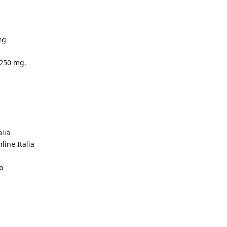
mg
 250 mg.
lia
line Italia
o
a