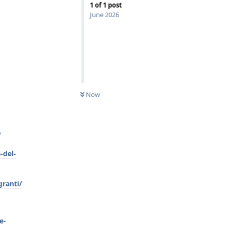
1
of
1
post
June 2026
Now
/
-del-
granti/
e-