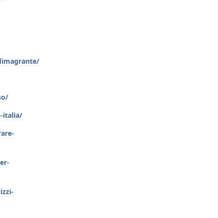
dimagrante/
so/
italia/
rare-
er-
izzi-