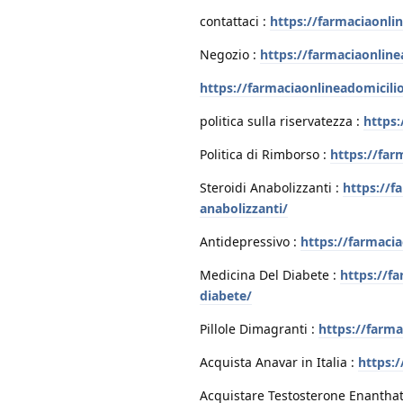
contattaci :
https://farmaciaonli
Negozio :
https://farmaciaonlin
https://farmaciaonlineadomicili
politica sulla riservatezza :
https:
Politica di Rimborso :
https://far
Steroidi Anabolizzanti :
https://f
anabolizzanti/
Antidepressivo :
https://farmaci
Medicina Del Diabete :
https://f
diabete/
Pillole Dimagranti :
https://farm
Acquista Anavar in Italia :
https:/
Acquistare Testosterone Enanthat