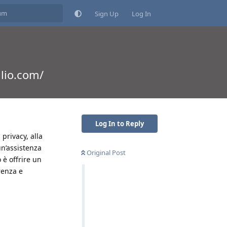
Sign Up
Log In
ilio.com/
Log In to Reply
 privacy, alla
un’assistenza
Original Post
 è offrire un
renza e