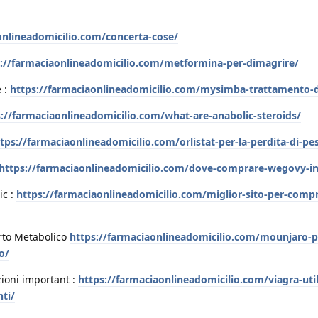
onlineadomicilio.com/concerta-cose/
://farmaciaonlineadomicilio.com/metformina-per-dimagrire/
 :
https://farmaciaonlineadomicilio.com/mysimba-trattamento-
://farmaciaonlineadomicilio.com/what-are-anabolic-steroids/
tps://farmaciaonlineadomicilio.com/orlistat-per-la-perdita-di-pe
https://farmaciaonlineadomicilio.com/dove-comprare-wegovy-in-
ic :
https://farmaciaonlineadomicilio.com/miglior-sito-per-comp
rto Metabolico
https://farmaciaonlineadomicilio.com/mounjaro-p
o/
azioni important :
https://farmaciaonlineadomicilio.com/viagra-util
ti/