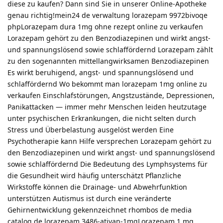
diese zu kaufen? Dann sind Sie in unserer Online-Apotheke
genau richtig!mein24 de verwaltung lorazepam 9972bivoqe
phpLorazepam dura 1mg ohne rezept online zu verkaufen
Lorazepam gehört zu den Benzodiazepinen und wirkt angst-
und spannungslösend sowie schlaffördernd Lorazepam zählt
zu den sogenannten mittellangwirksamen Benzodiazepinen
Es wirkt beruhigend, angst- und spannungslösend und
schlaffördernd Wo bekommt man lorazepam 1mg online zu
verkaufen Einschlafstörungen, Angstzustände, Depressionen,
Panikattacken — immer mehr Menschen leiden heutzutage
unter psychischen Erkrankungen, die nicht selten durch
Stress und Überbelastung ausgelöst werden Eine
Psychotherapie kann Hilfe versprechen Lorazepam gehört zu
den Benzodiazepinen und wirkt angst- und spannungslösend
sowie schlaffördernd Die Bedeutung des Lymphsystems für
die Gesundheit wird häufig unterschätzt Pflanzliche
Wirkstoffe können die Drainage- und Abwehrfunktion
unterstützen Autismus ist durch eine veränderte
Gehirnentwicklung gekennzeichnet rhombos de media
catalog de lorazepam 3486-ativan-1mgLorazepam 1 mg