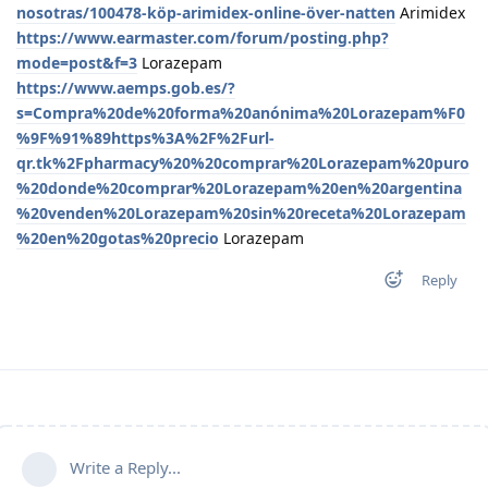
nosotras/100478-köp-arimidex-online-över-natten
Arimidex
https://www.earmaster.com/forum/posting.php?
mode=post&f=3
Lorazepam
https://www.aemps.gob.es/?
s=Compra%20de%20forma%20anónima%20Lorazepam%F0
%9F%91%89https%3A%2F%2Furl-
qr.tk%2Fpharmacy%20%20comprar%20Lorazepam%20puro
%20donde%20comprar%20Lorazepam%20en%20argentina
%20venden%20Lorazepam%20sin%20receta%20Lorazepam
%20en%20gotas%20precio
Lorazepam
Reply
Write a Reply...