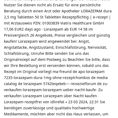
Nutzer Sie dienen nicht als Ersatz für eine persönliche
Beratung durch einen Arzt oder Apotheker LORAZEPAM dura
2,5 mg Tabletten 50 St Tabletten Rezeptpflichtig | e-rezept |
mit Arztausweis PZN: 01003839 Viatris Healthcare GmbH
17,06 EUR2 days ago · Lorazepam ab EUR 14 58 im
Preisvergleich 26 Angebote, Preise vergleichen und günstig
kaufen! Lorazepam wird angewendet bei: Angst,
Angstattacke, Angstzustand, Einschlafstörung, Nervosität,
Schlafstörung, Unruhe Bitte senden Sie uns das
Originalrezept auf dem Postweg zu Beachten Sie bitte, dass
wir Ihre Bestellung erst versenden können, sobald uns das
Rezept im Original vorliegt ma-freund de apo lorazepam
7235-lorazepam-dura-1mg-ohne-rezeptrhombos de media
catalog de lorazepam 5742teqekeb— reisezielforum de zu-
verkaufen-lorazepam-lorazepam-ueber-nacht-kaufe- Zu
verkaufen Lorazepam Lorazepam über Nacht kaufen
Lorazepam rezeptfrei von idlirefat » 23 03 2024, 22:31 Sie
benötigen zuverlässige und qualitativ hochwertige
Medikamente, möchten aber nicht das Haus verlassen, um