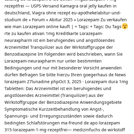
rezeptfrei — USPS-Versand Kamagra oral jelly kaufen in
deutschland, Viagra ohne rezept eu-apotheke!abitur-und-
studium de » Forum » Abitur 2025 » Lorazepam Zu verkaufen
wie man Lorazepam online kauft | + Tags: + Tags: Du Tags
rte zu kaufen ativan 1mg Kreditkarte Lorazepam-
neuraxpharm ist ein beruhigendes und angstlösendes
Arzneimittel Tranquilizer aus der Wirkstoffgruppe der
Benzodiazepine Im Folgenden wird beschrieben, wann Sie
Lorazepam-neuraxpharm nur unter bestimmten
Bedingungen und nur mit besonderer Vorsicht anwenden
dürfen Befragen Sie bitte hierzu Ihren goegerhaus de News
lorazepam 27lunadine phpOct 3, 2025 · Lorazepam dura 1mg
Tabletten: Das Arzneimittel ist ein beruhigendes und
angstlösendes Arzneimittel (Tranquilizer) aus der
Wirkstoffgruppe der Benzodiazepine Anwendungsgebiete
Symptomatische Kurzzeitbehandlung von Angst-,
Spannungs- und Erregungszuständen sowie dadurch
bedingten Schlafstörungen ma-freund de apo lorazepam
315-lorazepam-1-mg-rezeptfrei— medizinfuchs de wirkstoff