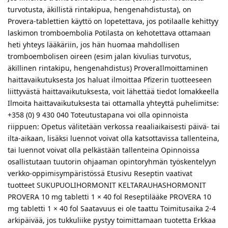
turvotusta, äkillistä rintakipua, hengenahdistusta), on
Provera-tablettien käyttö on lopetettava, jos potilaalle kehittyy
laskimon tromboembolia Potilasta on kehotettava ottamaan
heti yhteys lääkäriin, jos hän huomaa mahdollisen
tromboembolisen oireen (esim jalan kivulias turvotus,
äkillinen rintakipu, hengenahdistus) ProveraIlmoittaminen
haittavaikutuksesta Jos haluat ilmoittaa Pfizerin tuotteeseen
liittyvästä haittavaikutuksesta, voit lähettää tiedot lomakkeella
Ilmoita haittavaikutuksesta tai ottamalla yhteyttä puhelimitse:
+358 (0) 9 430 040 Toteutustapana voi olla opinnoista
riippuen: Opetus välitetään verkossa reaaliaikaisesti päivä- tai
ilta-aikaan, lisäksi luennot voivat olla katsottavissa tallenteina,
tai luennot voivat olla pelkästään tallenteina Opinnoissa
osallistutaan tuutorin ohjaaman opintoryhmän työskentelyyn
verkko-oppimisympäristössä Etusivu Reseptin vaativat
tuotteet SUKUPUOLIHORMONIT KELTARAUHASHORMONIT
PROVERA 10 mg tabletti 1 × 40 fol Reseptilääke PROVERA 10
mg tabletti 1 × 40 fol Saatavuus ei ole taattu Toimitusaika 2-4
arkipäivää, jos tukkuliike pystyy toimittamaan tuotetta Erkkaa