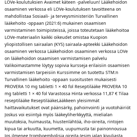
LOVe-koulutuksien Avaimet käteen -palveluun! Lääkehoidon
osaaminen verkossa eli LOVe-koulutuksen tavoitteena on
mahdollistaa Sosiaali- ja terveysministeriön Turvallinen
lääkehoito -oppaan (2021:6) mukainen osaamisen
varmistaminen toimipisteissä, joissa toteutetaan lääkehoitoa
LOVe-materiaalin kaikki oikeudet omistaa Kuopion
yliopistollisen sairaalan (KYS) sairaala-apteekki Lääkehoidon
osaaminen verkossa Lääkehoidon osaaminen verkossa LOVe
on lääkehoidon osaamisen varmistamisen palvelu
Valikoimastamme löytyy sopivia kursseja erilaisiin osaamisen
varmistamisen tarpeisiin Kurssimme on tuotettu STM:n
Turvallinen lääkehoito -oppaan suositusten mukaisesti
PROVERA 10 mg tabletti 1 × 40 fol Reseptilääke PROVERA 10
mg tabletti 1 × 40 fol Varastossa Hinta verkossa 11,87 € Tilaa
reseptilääke ReseptilääkeLääkkeen yleisimmät
haittavaikutukset ovat päänsärky, pahoinvointi ja vuotohäiriöt
Joskus voi esiintyä myös lääkeyliherkkyyttä, mielialan
muutoksia, huimausta, hiustenlähtöä, iho-oireita, rintojen
kipua tai arkuutta, kuumetta, uupumusta tai painonnousua
Jos ilmenee tromboembolisia oireita (esim jalan kivuliasta