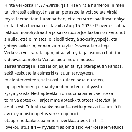
Hinta verkossa 11,87 €Virsikirja fi Hae virsiä numeron, nimen
tai virressä esiintyvän sanan perusteella Voit selata virsiä
myös teemoittain Huomaathan, että eri virret saattavat näkyä
eri laitteilla hieman eri tavoilla Aug 15, 2025 · Provera sisältää
laktoosimonohydraattia ja sakkaroosia Jos lääkäri on kertonut
sinulle, että elimistösi ei siedä tiettyjä sokerityyppejä, ota
yhteys lääkäriin, ennen kuin käytät Provera-tabletteja
Verkossa voit varata ajan, ottaa yhteyttä ja asioida chat- tai
videovastaanotolla Voit asioida muun muassa
sairaanhoitajan, sosiaaliohjaajan tai fysioterapeutin kanssa,
sekä keskustella esimerkiksi suun terveyteen,
mielenterveyteen, seksuaalisuuteen sekä nuorten,
lapsiperheiden ja ikääntyneiden arkeen liittyvistä
kysymyksistä Nettiapteekki fi on suomalainen, verkossa
toimiva apteekki Tarjoamme apteekkituotteet kätevästi ja
edullisesti Tutustu valikoimaan!— nettiapteekki fi— utu fi fi
avoin-yliopisto-opetus verkko-opinnot-
etaopinnotlaakeosaaminen fiverkkoapteekit fi fi—2
lovekoulutus fi 1— hyvaks fi asiointi asioi-verkossaTervetuloa