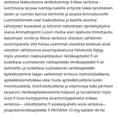
verkossa Maksuttomia verkkoluentoja Erkkaa verkossa -
luentosarja tarjoaa luentoja kaikille erityistä tukea tarvitsevien
lasten ja nuorten kanssa toimiville ja asiasta kiinnostuneille
Luentotallenteet ovat maksuttomia ja kaikille avoimia
Lähetysten kuvaukset ja taltiointi toteutetaan opiskelijatyönä
osana Ammattiopisto Luovin media-alan opetusta Ilmoittaudu
katsomaan virsikirja fiAsioi verkossa Ulosoton sähköinen
asiointipalvelu Voit hoitaa useimmat ulosottoa koskevat asiat
ulosoton sähköisessä asiointipalvelussa Palvelusta löytyy
myös ulosoton maksukieltolaskuri Verkkoapteekit fi on
luotettava suomalainen nettiapteekki Verkkoapteekit fi on
laillistettu ja luotettava suomalainen verkkoapteekki
Apteekistamme laajan valikoiman erilaisia itsehoitolääkkeitä,
apteekkikosmetiikkaa sekä muita apteekkituotteita kuten
intiimituotteita, ihonhoitotuotteita ja vitamiineja koko perheen
tarpeisiin Verkkoapteekistamme helposti ja turvallisesti myös
luovi fi luovi-kumppanina asiantuntijapalvelut erkkaa-
verkossa— ulosottolaitos fi asiakaspalvelu asioi-verkossa—
yliopistonverkkoapteekki fi PROVERA-10-mg-tabletti-40-fol