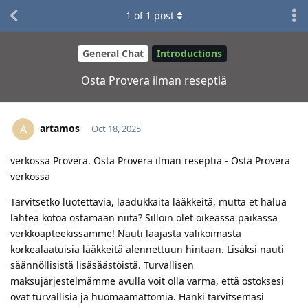
1
of
1
post
General Chat
Introductions
Osta Provera ilman reseptiä
artamos
A
Oct 18, 2025
verkossa Provera. Osta Provera ilman reseptiä - Osta Provera
verkossa
Tarvitsetko luotettavia, laadukkaita lääkkeitä, mutta et halua
lähteä kotoa ostamaan niitä? Silloin olet oikeassa paikassa
verkkoapteekissamme! Nauti laajasta valikoimasta
korkealaatuisia lääkkeitä alennettuun hintaan. Lisäksi nauti
säännöllisistä lisäsäästöistä. Turvallisen
maksujärjestelmämme avulla voit olla varma, että ostoksesi
ovat turvallisia ja huomaamattomia. Hanki tarvitsemasi