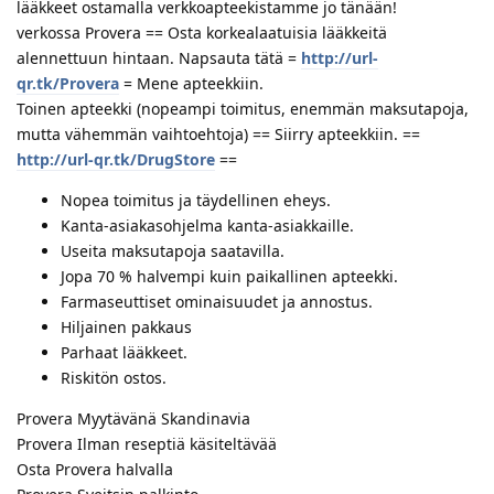
lääkkeet ostamalla verkkoapteekistamme jo tänään!
verkossa Provera == Osta korkealaatuisia lääkkeitä
alennettuun hintaan. Napsauta tätä =
http://url-
qr.tk/Provera
= Mene apteekkiin.
Toinen apteekki (nopeampi toimitus, enemmän maksutapoja,
mutta vähemmän vaihtoehtoja) == Siirry apteekkiin. ==
http://url-qr.tk/DrugStore
==
Nopea toimitus ja täydellinen eheys.
Kanta-asiakasohjelma kanta-asiakkaille.
Useita maksutapoja saatavilla.
Jopa 70 % halvempi kuin paikallinen apteekki.
Farmaseuttiset ominaisuudet ja annostus.
Hiljainen pakkaus
Parhaat lääkkeet.
Riskitön ostos.
Provera Myytävänä Skandinavia
Provera Ilman reseptiä käsiteltävää
Osta Provera halvalla