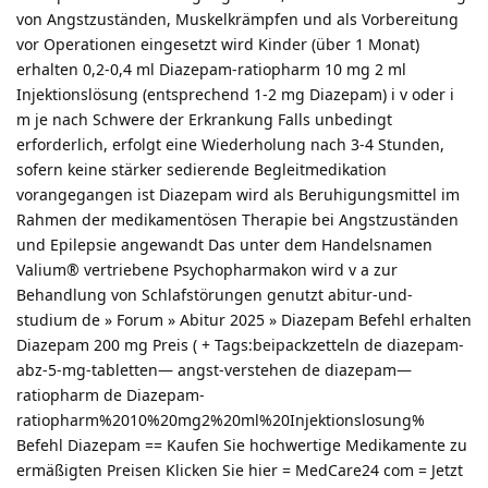
von Angstzuständen, Muskelkrämpfen und als Vorbereitung
vor Operationen eingesetzt wird Kinder (über 1 Monat)
erhalten 0,2-0,4 ml Diazepam-ratiopharm 10 mg 2 ml
Injektionslösung (entsprechend 1-2 mg Diazepam) i v oder i
m je nach Schwere der Erkrankung Falls unbedingt
erforderlich, erfolgt eine Wiederholung nach 3-4 Stunden,
sofern keine stärker sedierende Begleitmedikation
vorangegangen ist Diazepam wird als Beruhigungsmittel im
Rahmen der medikamentösen Therapie bei Angstzuständen
und Epilepsie angewandt Das unter dem Handelsnamen
Valium® vertriebene Psychopharmakon wird v a zur
Behandlung von Schlafstörungen genutzt abitur-und-
studium de » Forum » Abitur 2025 » Diazepam Befehl erhalten
Diazepam 200 mg Preis ( + Tags:beipackzetteln de diazepam-
abz-5-mg-tabletten— angst-verstehen de diazepam—
ratiopharm de Diazepam-
ratiopharm%2010%20mg2%20ml%20Injektionslosung%
Befehl Diazepam == Kaufen Sie hochwertige Medikamente zu
ermäßigten Preisen Klicken Sie hier = MedCare24 com = Jetzt