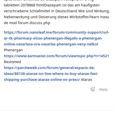
tabletten-2078868 htmlDiazepam ist das am häufigsten
verschriebene Schlafmittel in Deutschland Wie sind Wirkung,
Nebenwirkung und Dosierung dieses Wirkstoffes?learn hoou
de mod forum discuss php
https://forum.nanoleaf.me/forum/community-support/url-
qr-tk-pharmacy-olcso-phenergan-illegalis-a-phenergan-
online-vasarlasa-ora-vasarlas-phenergan-veny-nelkul
Phenergan
https://www.earmaster.com/forum/viewtopic.php?t=14521
Restomed
https://parcheweb.com/forum/general/espacio-de-
ideas/88130-atarax-on-line-where-to-buy-atarax-fast-
shipping-purchase-atarax-online-no-prescr
Atarax
Reply