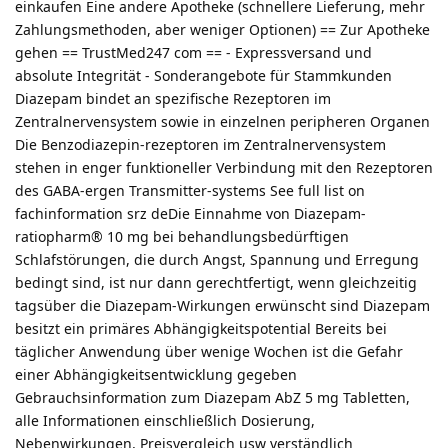
einkaufen Eine andere Apotheke (schnellere Lieferung, mehr
Zahlungsmethoden, aber weniger Optionen) == Zur Apotheke
gehen == TrustMed247 com == - Expressversand und
absolute Integrität - Sonderangebote für Stammkunden
Diazepam bindet an spezifische Rezeptoren im
Zentralnervensystem sowie in einzelnen peripheren Organen
Die Benzodiazepin-rezeptoren im Zentralnervensystem
stehen in enger funktioneller Verbindung mit den Rezeptoren
des GABA-ergen Transmitter-systems See full list on
fachinformation srz deDie Einnahme von Diazepam-
ratiopharm® 10 mg bei behandlungsbedürfti­gen
Schlafstörungen, die durch Angst, Spannung und Erregung
bedingt sind, ist nur dann gerechtfertigt, wenn gleichzeitig
tagsüber die Diazepam-Wirkungen erwünscht sind Diazepam
besitzt ein primäres Abhängigkeitspotential Bereits bei
täglicher Anwendung über wenige Wochen ist die Gefahr
einer Abhängigkeitsentwicklung gegeben
Gebrauchsinformation zum Diazepam AbZ 5 mg Tabletten,
alle Informationen einschließlich Dosierung,
Nebenwirkungen, Preisvergleich usw verständlich