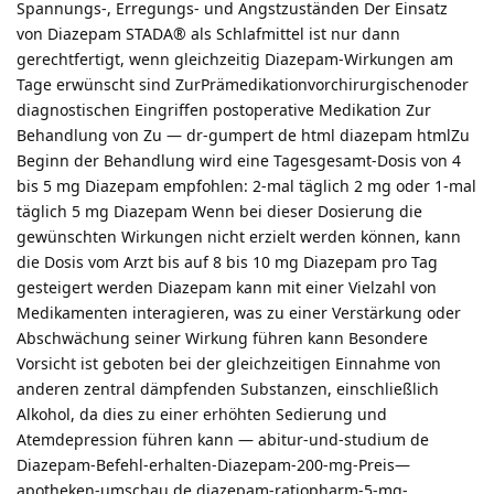
Spannungs-, Erregungs- und Angstzuständen Der Einsatz
von Diazepam STADA® als Schlafmittel ist nur dann
gerechtfertigt, wenn gleichzeitig Diazepam-Wirkungen am
Tage erwünscht sind ZurPrämedikationvorchirurgischenoder
diagnostischen Eingriffen postoperative Medikation Zur
Behandlung von Zu — dr-gumpert de html diazepam htmlZu
Beginn der Behandlung wird eine Tagesgesamt-Dosis von 4
bis 5 mg Diazepam empfohlen: 2-mal täglich 2 mg oder 1-mal
täglich 5 mg Diazepam Wenn bei dieser Dosierung die
gewünschten Wirkungen nicht erzielt werden können, kann
die Dosis vom Arzt bis auf 8 bis 10 mg Diazepam pro Tag
gesteigert werden Diazepam kann mit einer Vielzahl von
Medikamenten interagieren, was zu einer Verstärkung oder
Abschwächung seiner Wirkung führen kann Besondere
Vorsicht ist geboten bei der gleichzeitigen Einnahme von
anderen zentral dämpfenden Substanzen, einschließlich
Alkohol, da dies zu einer erhöhten Sedierung und
Atemdepression führen kann — abitur-und-studium de
Diazepam-Befehl-erhalten-Diazepam-200-mg-Preis—
apotheken-umschau de diazepam-ratiopharm-5-mg-